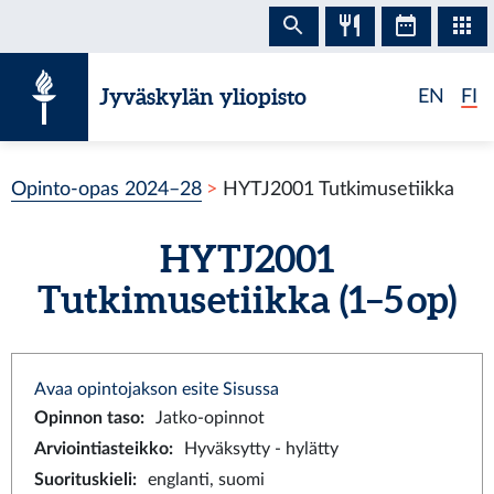
Siirry sisältöön
Jyväskylän yliopisto
EN
FI
Opinto-opas 2024–28
HYTJ2001 Tutkimusetiikka
HYTJ2001
Tutkimusetiikka (1–5 op)
Avaa opintojakson esite Sisussa
Opinnon taso
:
Jatko-opinnot
Arviointiasteikko
:
Hyväksytty - hylätty
Suorituskieli
:
englanti, suomi