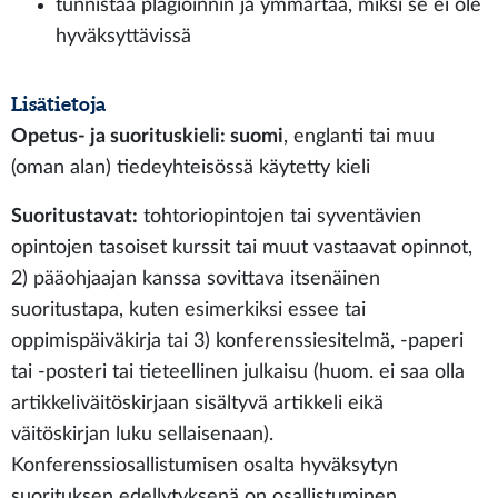
tunnistaa plagioinnin ja ymmärtää, miksi se ei ole
hyväksyttävissä
Lisätietoja
Opetus- ja suorituskieli: suomi
, englanti tai muu
(oman alan) tiedeyhteisössä käytetty kieli
Suoritustavat:
tohtoriopintojen tai syventävien
opintojen tasoiset kurssit tai muut vastaavat opinnot,
2) pääohjaajan kanssa sovittava itsenäinen
suoritustapa, kuten esimerkiksi essee tai
oppimispäiväkirja tai 3) konferenssiesitelmä, -paperi
tai -posteri tai tieteellinen julkaisu (huom. ei saa olla
artikkeliväitöskirjaan sisältyvä artikkeli eikä
väitöskirjan luku sellaisenaan).
Konferenssiosallistumisen osalta hyväksytyn
suorituksen edellytyksenä on osallistuminen