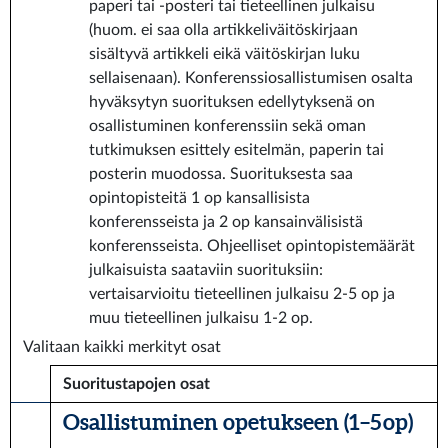
paperi tai -posteri tai tieteellinen julkaisu
(huom. ei saa olla artikkeliväitöskirjaan
sisältyvä artikkeli eikä väitöskirjan luku
sellaisenaan). Konferenssiosallistumisen osalta
hyväksytyn suorituksen edellytyksenä on
osallistuminen konferenssiin sekä oman
tutkimuksen esittely esitelmän, paperin tai
posterin muodossa. Suorituksesta saa
opintopisteitä 1 op kansallisista
konferensseista ja 2 op kansainvälisistä
konferensseista. Ohjeelliset opintopistemäärät
julkaisuista saataviin suorituksiin:
vertaisarvioitu tieteellinen julkaisu 2-5 op ja
muu tieteellinen julkaisu 1-2 op.
Valitaan kaikki merkityt osat
Suoritustapojen osat
Osallistuminen opetukseen (1–5 op)