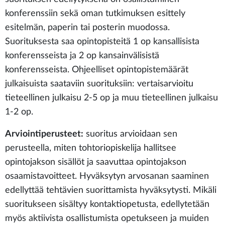
konferenssiin sekä oman tutkimuksen esittely
esitelmän, paperin tai posterin muodossa.
Suorituksesta saa opintopisteitä 1 op kansallisista
konferensseista ja 2 op kansainvälisistä
konferensseista. Ohjeelliset opintopistemäärät
julkaisuista saataviin suorituksiin: vertaisarvioitu
tieteellinen julkaisu 2-5 op ja muu tieteellinen julkaisu
1-2 op.
Arviointiperusteet:
suoritus arvioidaan sen
perusteella, miten tohtoriopiskelija hallitsee
opintojakson sisällöt ja saavuttaa opintojakson
osaamistavoitteet. Hyväksytyn arvosanan saaminen
edellyttää tehtävien suorittamista hyväksytysti. Mikäli
suoritukseen sisältyy kontaktiopetusta, edellytetään
myös aktiivista osallistumista opetukseen ja muiden