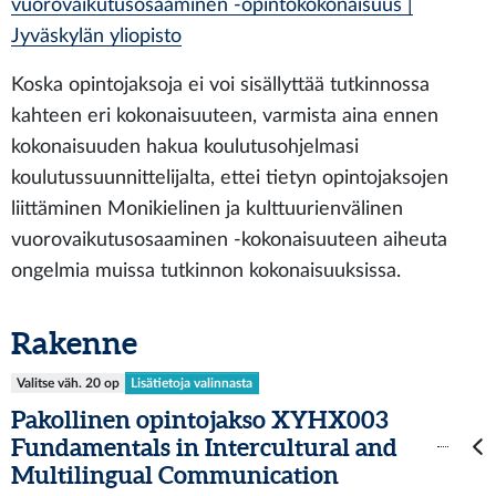
vuorovaikutusosaaminen -opintokokonaisuus |
Jyväskylän yliopisto
Koska opintojaksoja ei voi sisällyttää tutkinnossa
kahteen eri kokonaisuuteen, varmista aina ennen
kokonaisuuden hakua koulutusohjelmasi
koulutussuunnittelijalta, ettei tietyn opintojaksojen
liittäminen Monikielinen ja kulttuurienvälinen
vuorovaikutusosaaminen -kokonaisuuteen aiheuta
ongelmia muissa tutkinnon kokonaisuuksissa.
Rakenne
Valitse väh. 20 op
Lisätietoja valinnasta
Pakollinen opintojakso XYHX003
Fundamentals in Intercultural and
Multilingual Communication