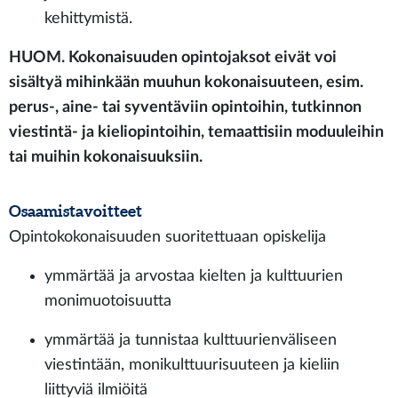
kehittymistä.
HUOM. Kokonaisuuden opintojaksot eivät voi
sisältyä mihinkään muuhun kokonaisuuteen, esim.
perus-, aine- tai syventäviin opintoihin, tutkinnon
viestintä- ja kieliopintoihin, temaattisiin moduuleihin
tai muihin kokonaisuuksiin.
Osaamistavoitteet
Opintokokonaisuuden suoritettuaan opiskelija
ymmärtää ja arvostaa kielten ja kulttuurien
monimuotoisuutta
ymmärtää ja tunnistaa kulttuurienväliseen
viestintään, monikulttuurisuuteen ja kieliin
liittyviä ilmiöitä