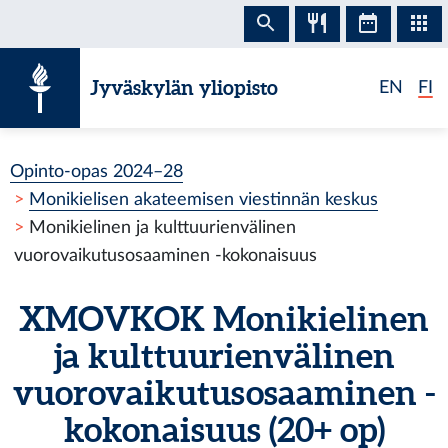
Siirry sisältöön
Jyväskylän yliopisto
EN
FI
Opinto-opas 2024–28
Monikielisen akateemisen viestinnän keskus
Monikielinen ja kulttuurienvälinen
vuorovaikutusosaaminen -kokonaisuus
XMOVKOK
Monikielinen
ja kulttuurienvälinen
vuorovaikutusosaaminen -
kokonaisuus
(20+ op)