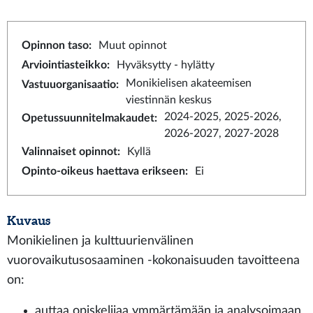
Opinnon taso
:
Muut opinnot
Arviointiasteikko
:
Hyväksytty - hylätty
Monikielisen akateemisen
Vastuuorganisaatio
:
viestinnän keskus
2024-2025, 2025-2026,
Opetussuunnitelmakaudet
:
2026-2027, 2027-2028
Valinnaiset opinnot
:
Kyllä
Opinto-oikeus haettava erikseen
:
Ei
Kuvaus
Monikielinen ja kulttuurienvälinen
vuorovaikutusosaaminen -kokonaisuuden tavoitteena
on:
auttaa opiskelijaa ymmärtämään ja analysoimaan