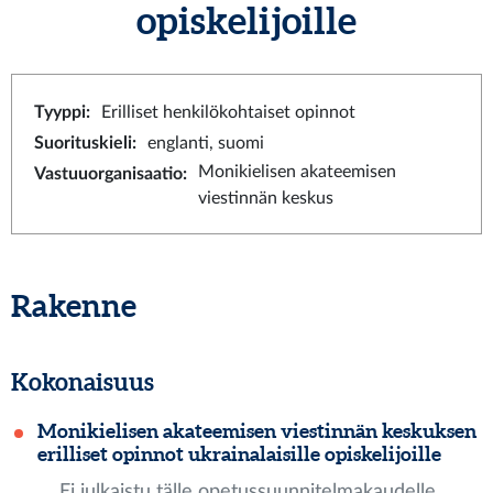
opiskelijoille
Tyyppi
:
Erilliset henkilökohtaiset opinnot
Suorituskieli
:
englanti, suomi
Monikielisen akateemisen
Vastuuorganisaatio
:
viestinnän keskus
Rakenne
Kokonaisuus
Monikielisen akateemisen viestinnän keskuksen
erilliset opinnot ukrainalaisille opiskelijoille
Ei julkaistu tälle opetussuunnitelmakaudelle