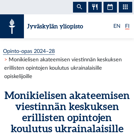
Siirry sisältöön
Jyväskylän yliopisto
EN
FI
Opinto-opas 2024–28
Monikielisen akateemisen viestinnän keskuksen
erillisten opintojen koulutus ukrainalaisille
opiskelijoille
Monikielisen akateemisen
viestinnän keskuksen
erillisten opintojen
koulutus ukrainalaisille