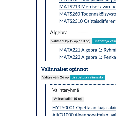
MATS213 Metriset avaruude
MATS260 Todennäköisyysteo
MATS2310 Osittaisdifferenti
Algebra
Valitse 1 kpl (5 op / 10 op)
Lisätietoja val
MATA221 Algebra 1: Ryhmät
MATA222 Algebra 1: Renkaat
Valinnaiset opinnot
Valitse väh. 26 op
Lisätietoja valinnasta
Valintaryhmä
Valitse kaikki (5 op)
HYTY0001 Opettajan laaja-alai
AIKO1000 Aineenopettajan laaj