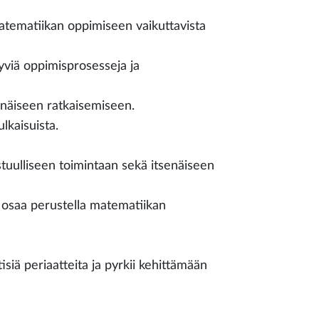
atematiikan oppimiseen vaikuttavista
tyviä oppimisprosesseja ja
näiseen ratkaisemiseen.
lkaisuista.
stuulliseen toimintaan sekä itsenäiseen
ä osaa perustella matematiikan
siä periaatteita ja pyrkii kehittämään