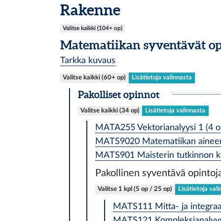
Rakenne
Valitse kaikki (104+ op)
Matematiikan syventävät op
Tarkka kuvaus
Valitse kaikki (60+ op)
Lisätietoja valinnasta
Pakolliset opinnot
Valitse kaikki (34 op)
Lisätietoja valinnasta
MATA255 Vektorianalyysi 1 (4 o
MATS9020 Matematiikan aineeno
MATS901 Maisterin tutkinnon k
Pakollinen syventävä opintoj
Valitse 1 kpl (5 op / 25 op)
Lisätietoja val
MATS111 Mitta- ja integraal
MATS121 Kompleksianalyysi