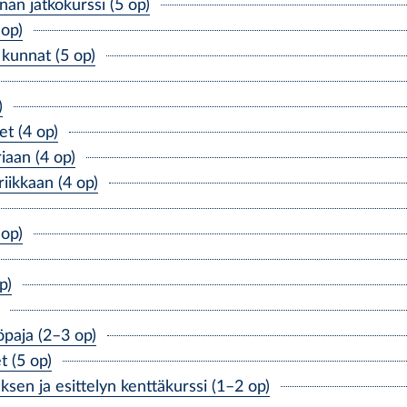
an jatkokurssi (5 op)
op)
kunnat (5 op)
)
t (4 op)
aan (4 op)
ikkaan (4 op)
op)
p)
paja (2–3 op)
 (5 op)
n ja esittelyn kenttäkurssi (1–2 op)