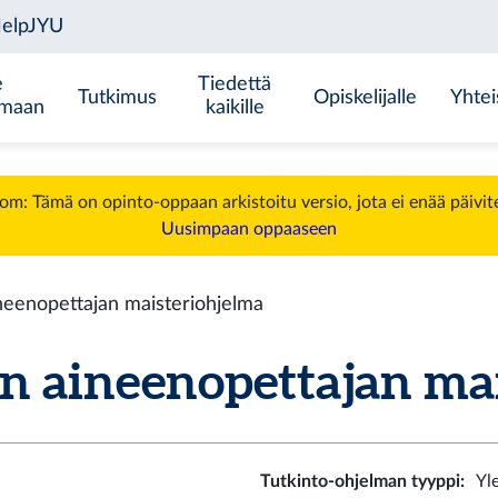
e
Tiedettä
Tutkimus
Opiskelijalle
Yhtei
emaan
kaikille
m: Tämä on opinto-oppaan arkistoitu versio, jota ei enää päivit
Uusimpaan oppaaseen
neenopettajan maisteriohjelma
n aineenopettajan mai
Tutkinto-ohjelman tyyppi
:
Yl