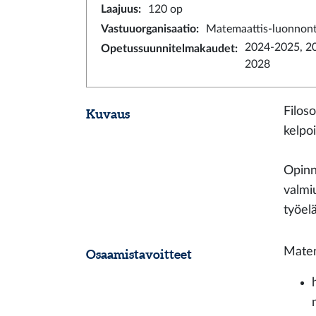
Laajuus
:
120 op
Vastuuorganisaatio
:
Matemaattis-luonnonti
2024-2025, 2
Opetussuunnitelmakaudet
:
2028
Filos
Kuvaus
kelpo
Opinn
valmi
työel
Matem
Osaamistavoitteet