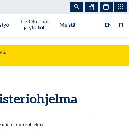
Tiedekunnat
styö
Meistä
EN
FI
ja yksiköt
etä.
steriohjelma
empi tutkinto-ohjelma