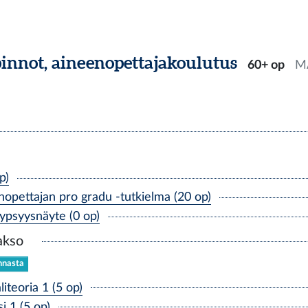
innot, aineenopettajakoulutus
60+ op
M
p)
pettajan pro gradu -tutkielma (20 op)
ypsyysnäyte (0 op)
akso
innasta
iteoria 1 (5 op)
 1 (5 op)