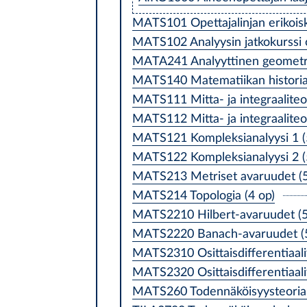
MATS101 Opettajalinjan erikoisk
MATS102 Analyysin jatkokurssi op
MATA241 Analyyttinen geometria 
MATS140 Matematiikan historia
MATS111 Mitta- ja integraaliteor
MATS112 Mitta- ja integraaliteor
MATS121 Kompleksianalyysi 1 (
MATS122 Kompleksianalyysi 2 (
MATS213 Metriset avaruudet (5
MATS214 Topologia (4 op)
MATS2210 Hilbert-avaruudet (5
MATS2220 Banach-avaruudet (5
MATS2310 Osittaisdifferentiaali
MATS2320 Osittaisdifferentiaali
MATS260 Todennäköisyysteoria 