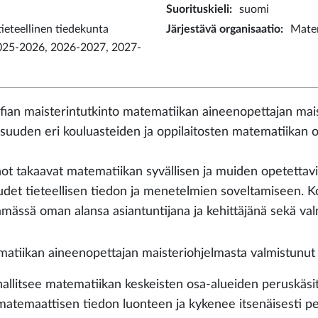
Suorituskieli
:
suomi
eteellinen tiedekunta
Järjestävä organisaatio
:
Matem
025-2026, 2026-2027, 2027-
ofian maisterintutkinto matematiikan aineenopettajan mais
isuuden eri kouluasteiden ja oppilaitosten matematiikan o
ot takaavat matematiikan syvällisen ja muiden opetetta
udet tieteellisen tiedon ja menetelmien soveltamiseen. K
ämässä oman alansa asiantuntijana ja kehittäjänä sekä val
atiikan aineenopettajan maisteriohjelmasta valmistunut
hallitsee matematiikan keskeisten osa-alueiden peruskäsit
matemaattisen tiedon luonteen ja kykenee itsenäisesti p