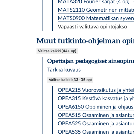
MATA320 Fourier sarjat (4 op)
MATS2110 Geometrinen mittateo
MATS0900 Matematiikan syventäv
Vapaasti valittava opintojakso
Muut tutkinto-ohjelman opi
Valitse kaikki (44+ op)
Opettajan pedagogiset aineopin
Tarkka kuvaus
Valitse kaikki (33–35 op)
OPEA215 Vuorovaikutus ja yhteis
OPEA315 Kestävä kasvatus ja yh
OPEA6150 Oppiminen ja ohjaus 2
OPEA515 Osaaminen ja asiantunti
OPEA525 Osaaminen ja asiantunti
OPEA535 Osaaminen ja asiantunti