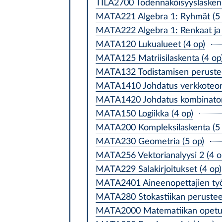
TILA2700 Todennäköisyyslaskenn
MATA221 Algebra 1: Ryhmät (5 
MATA222 Algebra 1: Renkaat ja 
MATA120 Lukualueet (4 op)
MATA125 Matriisilaskenta (4 op
MATA132 Todistamisen perustee
MATA1410 Johdatus verkkoteori
MATA1420 Johdatus kombinatori
MATA150 Logiikka (4 op)
MATA200 Kompleksilaskenta (5 
MATA230 Geometria (5 op)
MATA256 Vektorianalyysi 2 (4 o
MATA229 Salakirjoitukset (4 op)
MATA2401 Aineenopettajien työ
MATA280 Stokastiikan perusteet
MATA2000 Matematiikan opetukse