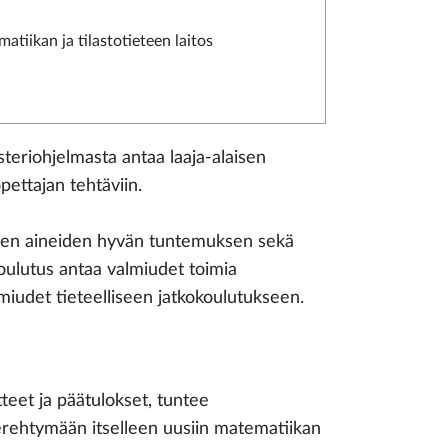
atiikan ja tilastotieteen laitos
teriohjelmasta antaa laaja-alaisen
pettajan tehtäviin.
vien aineiden hyvän tuntemuksen sekä
oulutus antaa valmiudet toimia
miudet tieteelliseen jatkokoulutukseen.
teet ja päätulokset, tuntee
erehtymään itselleen uusiin matematiikan