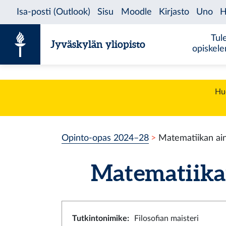
Siirry sisältöön
Tul
Jyväskylän yliopisto
opiskel
Huo
Opinto-opas 2024–28
Matematiikan ai
Matematiika
Tutkintonimike
:
Filosofian maisteri