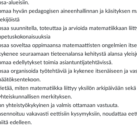
osa-alueisiin.
omaa hyvän pedagogisen aineenhallinnan ja käsityksen m
tekijöistä
osaa suunnitella, toteuttaa ja arvioida matematiikkaan liit
opetuskokonaisuuksia
osaa soveltaa oppimaansa matemaattisten ongelmien itse
kykenee seuraamaan tieteenalansa kehitystä alansa yleisju
omaa edellytykset toimia asiantuntijatehtävissä.
osaa organisoida työtehtäviä ja kykenee itsenäiseen ja va
päätöksentekoon.
tietää, miten matematiikka liittyy yksilön arkipäivään sek
yhteiskunnallisen merkityksen.
on yhteistyökykyinen ja valmis ottamaan vastuuta.
asennoituu vakavasti eettisiin kysymyksiin, noudattaa eetti
niitä edelleen.