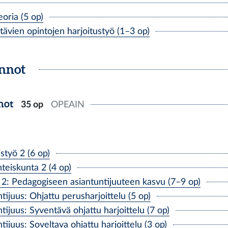
ria (5 op)
ien opintojen harjoitustyö (1–3 op)
nnot
not
35 op
OPEAIN
työ 2 (6 op)
teiskunta 2 (4 op)
: Pedagogiseen asiantuntijuuteen kasvu (7–9 op)
juus: Ohjattu perusharjoittelu (5 op)
juus: Syventävä ohjattu harjoittelu (7 op)
juus: Soveltava ohjattu harjoittelu (3 op)