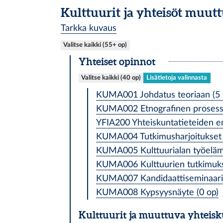
Kulttuurit ja yhteisöt muut
Tarkka kuvaus
Valitse kaikki (55+ op)
Yhteiset opinnot
Valitse kaikki (40 op)
Lisätietoja valinnasta
KUMA001 Johdatus teoriaan (5 
KUMA002 Etnografinen prosessi j
YFIA200 Yhteiskuntatieteiden e
KUMA004 Tutkimusharjoitukset 
KUMA005 Kulttuurialan työeläm
KUMA006 Kulttuurien tutkimuks
KUMA007 Kandidaattiseminaari j
KUMA008 Kypsyysnäyte (0 op)
Kulttuurit ja muuttuva yhteis