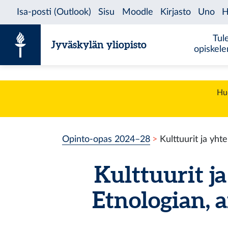
Siirry sisältöön
Tul
Jyväskylän yliopisto
opiskel
Huo
Opinto-opas 2024–28
Kulttuurit ja yht
Kulttuurit j
Etnologian, a