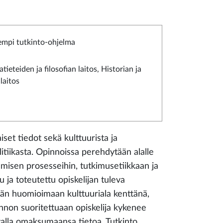
empi tutkinto-ohjelma
tieteiden ja filosofian laitos, Historian ja
laitos
set tiedot sekä kulttuurista ja
litiikasta. Opinnoissa perehdytään alalle
tamisen prosesseihin, tutkimusetiikkaan ja
ja toteutettu opiskelijan tuleva
ään huomioimaan kulttuuriala kenttänä,
innon suoritettuaan opiskelija kykenee
tavalla omaksumaansa tietoa. Tutkinto