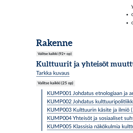
Rakenne
Valitse kaikki (92+ op)
Kulttuurit ja yhteisöt muut
Tarkka kuvaus
Valitse kaikki (25 op)
KUMP001 Johdatus etnologiaan ja an
KUMP002 Johdatus kulttuuripolitiikk
KUMP003 Kulttuurin käsite ja ilmiö (
KUMP004 Yhteisöt ja sosiaaliset suht
KUMP005 Klassisia näkökulmia kulttuu