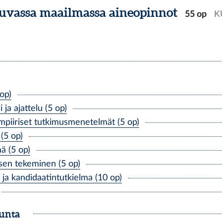
tuvassa maailmassa aineopinnot
55 op
K
op)
a ajattelu (5 op)
mpiiriset tutkimusmenetelmät (5 op)
(5 op)
ä (5 op)
en tekeminen (5 op)
a kandidaatintutkielma (10 op)
kunta