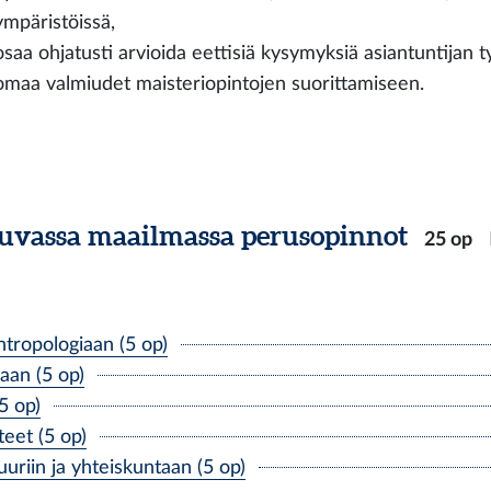
ympäristöissä,
osaa ohjatusti arvioida eettisiä kysymyksiä asiantuntijan työ
omaa valmiudet maisteriopintojen suorittamiseen.
tuvassa maailmassa perusopinnot
25 op
tropologiaan (5 op)
aan (5 op)
5 op)
eet (5 op)
riin ja yhteiskuntaan (5 op)