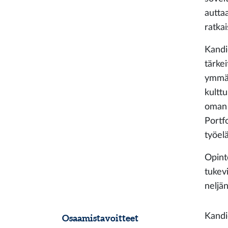
autta
ratka
Kandi
tärkei
ymmär
kulttu
oman 
Portf
työel
Opint
tukev
neljä
Kandi
Osaamistavoitteet