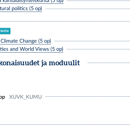
 kansalaisyhteiskunta (5 op)
ral politics (5 op)
nnasta
Climate Change (5 op)
ies and World Views (5 op)
okonaisuudet ja moduulit
op
XUVK_KUMU