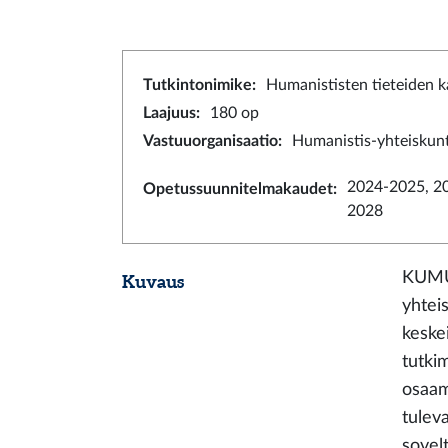
Tutkintonimike
:
Humanististen tieteiden k
Laajuus
:
180 op
Vastuuorganisaatio
:
Humanistis-yhteiskunt
2024-2025, 2
Opetussuunnitelmakaudet
:
2028
KUMU-
Kuvaus
yhteis
keske
tutki
osaam
tulev
sovelt