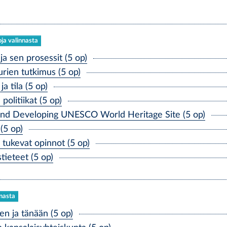
oja valinnasta
a sen prosessit (5 op)
ien tutkimus (5 op)
 tila (5 op)
olitiikat (5 op)
d Developing UNESCO World Heritage Site (5 op)
(5 op)
ukevat opinnot (5 op)
ieteet (5 op)
nnasta
n ja tänään (5 op)