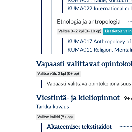
KUMA021 Taide, kulttuuri ja
KUMA022 International cultu
Etnologia ja antropologia
Valitse 0–2 kpl (0–10 op)
Lisätietoja vali
KUMA017 Anthropology of 
KUMA011 Religion, Mentalit
Vapaasti valittavat opintok
Valitse väh. 0 kpl (0+ op)
Vapaasti valittava opintokokonaisuus
Viestintä- ja kieliopinnot
9+ 
Tarkka kuvaus
Valitse kaikki (9+ op)
Akateemiset tekstitaidot