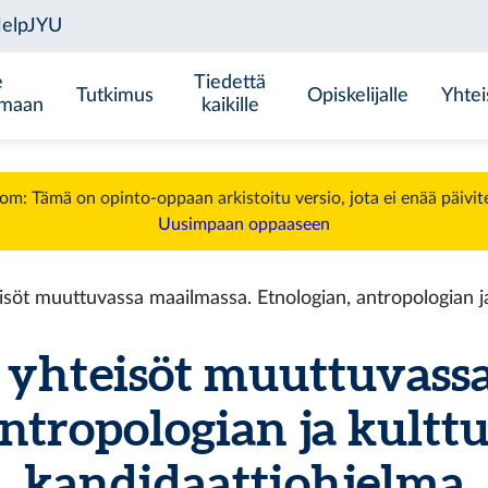
e
Tiedettä
Tutkimus
Opiskelijalle
Yhtei
emaan
kaikille
m: Tämä on opinto-oppaan arkistoitu versio, jota ei enää päivit
Uusimpaan oppaaseen
eisöt muuttuvassa maailmassa. Etnologian, antropologian ja
a yhteisöt muuttuvass
ntropologian ja kultt
kandidaattiohjelma