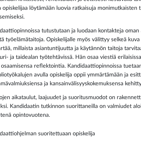
a opiskelijaa löytämään luovia ratkaisuja monimutkaisten
isemiseksi.
daattiopinnoissa tutustutaan ja luodaan kontakteja oman 
tä työelämätaitoja. Opiskelijalle myös välittyy selkeä kuv
tää, millaista asiantuntijuutta ja käytännön taitoja tarvit
uri- ja taidealan työtehtävissä. Hän osaa viestiä erilaisiss
osaamisensa reflektointia. Kandidaattiopinnoissa tuetaan 
oliotyökalujen avulla opiskelija oppii ymmärtämään ja esi
ämävalmiuksiensa ja kansainvälisyyskokemuksensa kehitty
ojen aikataulut, laajuudet ja suoritusmuodot on rakennet
iksi. Kandidaatin tutkinnon suorittaneilla on valmiudet al
ntenä opintovuotena.
daattiohjelman suoritettuaan opiskelija