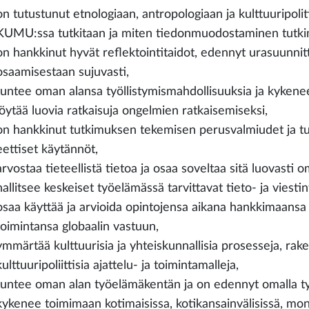
on tutustunut etnologiaan, antropologiaan ja kulttuuripolit
KUMU:ssa tutkitaan ja miten tiedonmuodostaminen tutki
on hankkinut hyvät reflektointitaidot, edennyt urasuunnitt
osaamisestaan sujuvasti,
tuntee oman alansa työllistymismahdollisuuksia ja kyken
löytää luovia ratkaisuja ongelmien ratkaisemiseksi,
on hankkinut tutkimuksen tekemisen perusvalmiudet ja tu
eettiset käytännöt,
arvostaa tieteellistä tietoa ja osaa soveltaa sitä luovasti 
hallitsee keskeiset työelämässä tarvittavat tieto- ja viestin
osaa käyttää ja arvioida opintojensa aikana hankkimaansa ti
toimintansa globaalin vastuun,
ymmärtää kulttuurisia ja yhteiskunnallisia prosesseja, rake
kulttuuripoliittisia ajattelu- ja toimintamalleja,
tuntee oman alan työelämäkentän ja on edennyt omalla t
kykenee toimimaan kotimaisissa, kotikansainvälisissä, moni