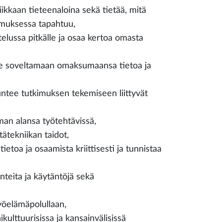
iikkaan tieteenaloina sekä tietää, mitä
muksessa tapahtuu,
elussa pitkälle ja osaa kertoa omasta
ee soveltamaan omaksumaansa tietoa ja
ntee tutkimuksen tekemiseen liittyvät
oman alansa työtehtävissä,
tätekniikan taidot,
etoa ja osaamista kriittisesti ja tunnistaa
nteita ja käytäntöjä sekä
yöelämäpolullaan,
kulttuurisissa ja kansainvälisissä