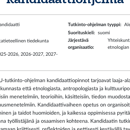
andidaatti
Tutkinto-ohjelman tyyppi
:
Al
Suorituskieli
:
suomi
Järjestävä
Yhteiskunta
atieteellinen tiedekunta
organisaatio
:
etnologian 
025-2026, 2026-2027, 2027-
tutkinto-ohjelman kandidaattiopinnot tarjoavat laaja-alai
kunnasta että etnologiasta, antropologiasta ja kulttuuripo
isiin menetelmiin, teorioihin, käsitteisiin, tiedon muodos
musmenetelmiin. Kandidaattivaiheen opetus on organisoitu 
inen ja taidot huomioiden, ja kaikessa oppimisessa pyrit
ana työllistäjänä ja osaamisen kohteena. Kandidaatin tutk
amaan kriittisesti, reflektoiden ja eettisesti kestävällä 