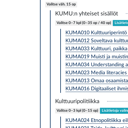
Valitse väh. 15 op
KUMU:n yhteiset sisällöt
Valitse 0–7 kpl (0–35 op / 40 op)
Lisätiet
KUMA010 Kulttuuriperintö j
KUMA012 Soveltava kulttuur
KUMA033 Kulttuuri, paikka ja
KUMA019 Muisti ja muistin p
KUMA034 Understanding an
KUMA023 Media literacies 
KUMA013 Omaa osaamista t
KUMA016 Digitaaliset ihmist
Kulttuuripolitiikka
Valitse 0–3 kpl (0–15 op)
Lisätietoja vali
KUMA024 Etnopolitiikka eile