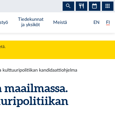
Tiedekunnat
styö
Meistä
EN
FI
ja yksiköt
etä.
 kulttuuripolitiikan kandidaattiohjelma
a maailmassa.
uuripolitiikan