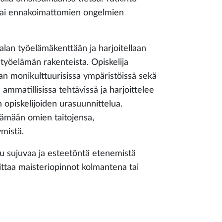
 tai ennakoimattomien ongelmien
alan työelämäkenttään ja harjoitellaan
a työelämän rakenteista. Opiskelija
aan monikulttuurisissa ympäristöissä sekä
a ammatillisissa tehtävissä ja harjoittelee
opiskelijoiden urasuunnittelua.
ttämään omien taitojensa,
mistä.
tu sujuvaa ja esteetöntä etenemistä
oittaa maisteriopinnot kolmantena tai