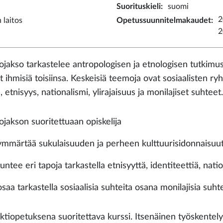
Suorituskieli
:
suomi
2
 laitos
Opetussuunnitelmakaudet
:
2
ojakso tarkastelee antropologisen ja etnologisen tutkimus
t ihmisiä toisiinsa. Keskeisiä teemoja ovat sosiaalisten ry
 etnisyys, nationalismi, ylirajaisuus ja monilajiset suhteet
ojakson suoritettuaan opiskelija
ymmärtää sukulaisuuden ja perheen kulttuurisidonnaisuut
tuntee eri tapoja tarkastella etnisyyttä, identiteettiä, natio
osaa tarkastella sosiaalisia suhteita osana monilajisia suht
ktiopetuksena suoritettava kurssi. Itsenäinen työskentely 