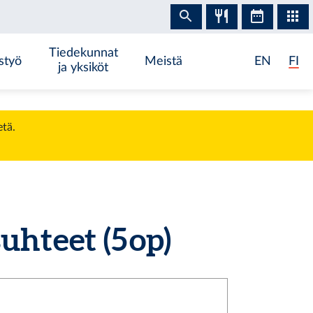
Tiedekunnat
styö
Meistä
EN
FI
ja yksiköt
etä.
uhteet (5 op)