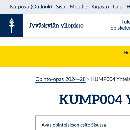
Siirry sisältöön
Tul
Jyväskylän yliopisto
opiskel
Huo
Opinto-opas 2024–28
KUMP004 Yhteisöt
KUMP004 Yhte
Avaa opintojakson esite Sisussa