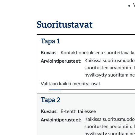
Suoritustavat
Tapa 1
Kuvaus
:
Kontaktiopetuksena suoritettava ku
Kaikissa suoritusmuodoi
Arviointiperusteet
:
suoritusten arviointiin.
hyväksytty suorittaminen
Valitaan kaikki merkityt osat
Tapa 2
Kuvaus
:
E-tentti tai essee
Kaikissa suoritusmuodoi
Arviointiperusteet
:
suoritusten arviointiin.
hyväksytty suorittaminen