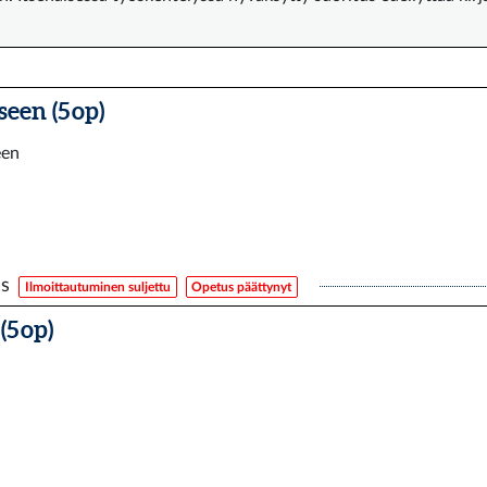
een (5 op)
een
us
Ilmoittautuminen suljettu
Opetus päättynyt
(5 op)