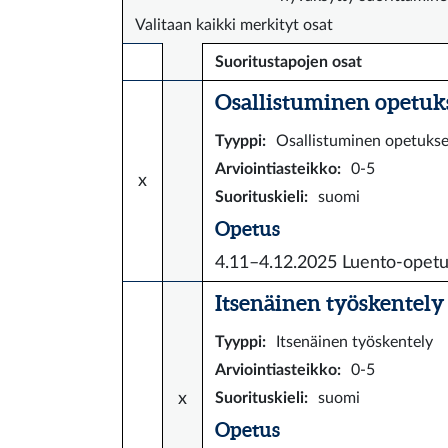
Valitaan kaikki merkityt osat
Suoritustapojen osat
Osallistuminen opetuks
Tyyppi
:
Osallistuminen opetuks
Arviointiasteikko
:
0-5
x
Suorituskieli
:
suomi
Opetus
4.11–4.12.2025
Luento-opet
Itsenäinen työskentely 
Tyyppi
:
Itsenäinen työskentely
Arviointiasteikko
:
0-5
x
Suorituskieli
:
suomi
Opetus