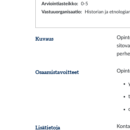
Arviointiasteikko
:
0-5
Vastuuorganisaatio
:
Historian ja etnologian
Opint
Kuvaus
sitova
perhe,
Opint
Osaamistavoitteet
Konta
Lisätietoja