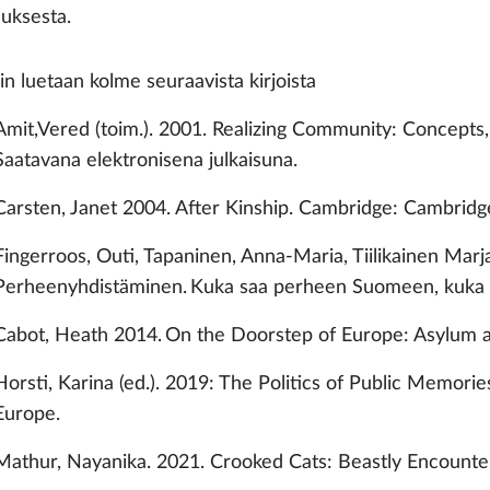
uksesta.
in luetaan kolme seuraavista kirjoista
Amit,Vered (toim.). 2001. Realizing Community: Concepts,
Saatavana elektronisena julkaisuna.
Carsten, Janet 2004. After Kinship. Cambridge: Cambridge
Fingerroos, Outi, Tapaninen, Anna-Maria, Tiilikainen Marja
Perheenyhdistäminen. Kuka saa perheen Suomeen, kuka e
Cabot, Heath 2014. On the Doorstep of Europe: Asylum a
Horsti, Karina (ed.). 2019: The Politics of Public Memori
Europe.
Mathur, Nayanika. 2021. Crooked Cats: Beastly Encounte