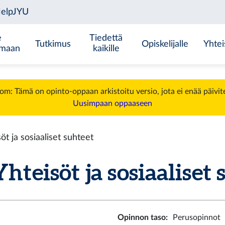
e
Tiedettä
Tutkimus
Opiskelijalle
Yhtei
emaan
kaikille
m: Tämä on opinto-oppaan arkistoitu versio, jota ei enää päivit
Uusimpaan oppaaseen
 ja sosiaaliset suhteet
isöt ja sosiaaliset s
Opinnon taso
:
Perusopinnot