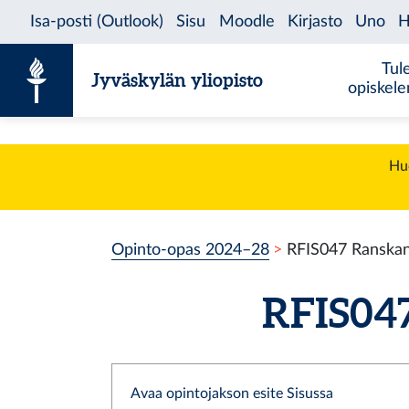
Siirry sisältöön
Tul
Jyväskylän yliopisto
opiskel
Huo
Opinto-opas 2024–28
RFIS047 Ranskan 
RFIS047
Avaa opintojakson esite Sisussa