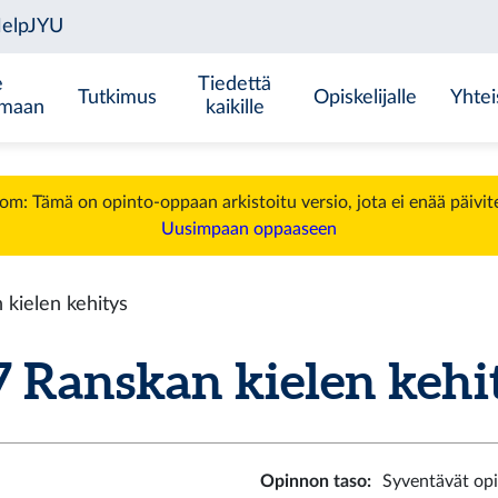
e
Tiedettä
Tutkimus
Opiskelijalle
Yhtei
emaan
kaikille
m: Tämä on opinto-oppaan arkistoitu versio, jota ei enää päivit
Uusimpaan oppaaseen
kielen kehitys
 Ranskan kielen kehity
Opinnon taso
:
Syventävät op