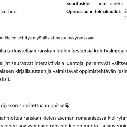
Suorituskieli
:
suomi, ranska
2
iden laitos
Opetussuunnitelmakaudet
:
2
n kielen kehitys myöhäislatinasta nykyranskaan
illa tarkastellaan ranskan kielen keskeisiä kehityslinjoj
lijat seuraavat interaktiivisia luentoja, perehtyvät valit
aiseen kirjallisuuteen ja valmistavat oppimistehtävän (es
aksi).
ojakson suoritettuaan opiskelija
hahmottaa ranskan kielen aseman romaanisessa kieliryh
kykenee analysoimaan ranskan kielen muoto- ja lauseopin 