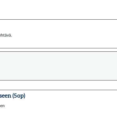
ehtävä.
een (5 op)
een