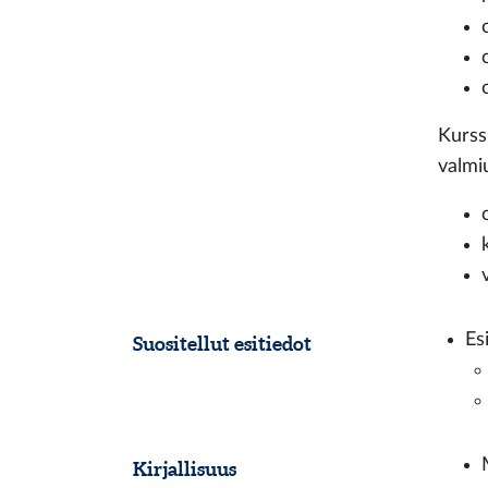
Kurss
valmi
Es
Suositellut esitiedot
Kirjallisuus