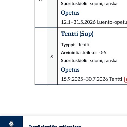
Suorituskieli
:
suomi, ranska
Opetus
12.1–31.5.2026
Luento-opet
Tentti (5 op)
Tyyppi
:
Tentti
Arviointiasteikko
:
0-5
x
Suorituskieli
:
suomi, ranska
Opetus
15.9.2025–30.7.2026
Tentti