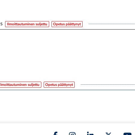
us
Ilmoittautuminen suljettu
Opetus päättynyt
Ilmoittautuminen suljettu
Opetus päättynyt