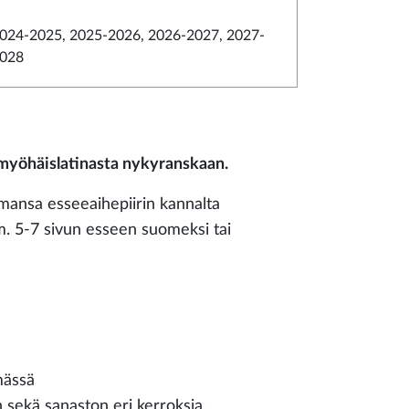
024-2025, 2025-2026, 2026-2027, 2027-
028
a myöhäislatinasta nykyranskaan.
semansa esseeaihepiirin kannalta
im. 5-7 sivun esseen suomeksi tai
mässä
sekä sanaston eri kerroksia.