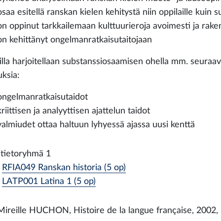
osaa esitellä ranskan kielen kehitystä niin oppilaille kuin 
on oppinut tarkkailemaan kulttuurieroja avoimesti ja rake
on kehittänyt ongelmanratkaisutaitojaan
illa harjoitellaan substanssiosaamisen ohella mm. seuraavi
uksia:
ongelmanratkaisutaidot
kriittisen ja analyyttisen ajattelun taidot
valmiudet ottaa haltuun lyhyessä ajassa uusi kenttä
itietoryhmä 1
RFIA049 Ranskan historia (5 op)
LATP001 Latina 1 (5 op)
Mireille HUCHON, Histoire de la langue française, 2002,