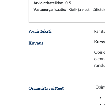
Arviointiasteikko
:
0-5
Vastuuorganisaatio
:
Kieli- ja viestintätiete
Avainteksti
Ranska
Kurss
Kuvaus
Opiske
olenn
ransk
Opint
Osaamistavoitteet