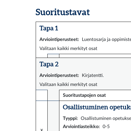
Suoritustavat
Tapa 1
Arviointiperusteet
:
Luentosarja ja oppimist
Valitaan kaikki merkityt osat
Tapa 2
Arviointiperusteet
:
Kirjatentti.
Valitaan kaikki merkityt osat
Suoritustapojen osat
Osallistuminen opetuks
Tyyppi
:
Osallistuminen opetuks
Arviointiasteikko
:
0-5
x