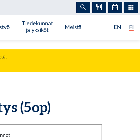
Tiedekunnat
styö
Meistä
EN
FI
ja yksiköt
etä.
s (5 op)
innot