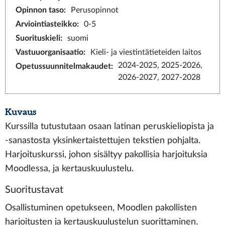
Opinnon taso
:
Perusopinnot
Arviointiasteikko
:
0-5
Suorituskieli
:
suomi
Vastuuorganisaatio
:
Kieli- ja viestintätieteiden laitos
2024-2025, 2025-2026,
Opetussuunnitelmakaudet
:
2026-2027, 2027-2028
Kuvaus
Kurssilla tutustutaan osaan latinan perus­kieliopista ja
‑sanastosta yksinkertaistettujen tekstien pohjalta.
Harjoituskurssi, johon sisältyy pakollisia harjoituksia
Moodlessa, ja kertauskuulustelu.
Suoritustavat
Osallistuminen opetukseen, Moodlen pakollisten
harjoitusten ja kertauskuulustelun suorittaminen.