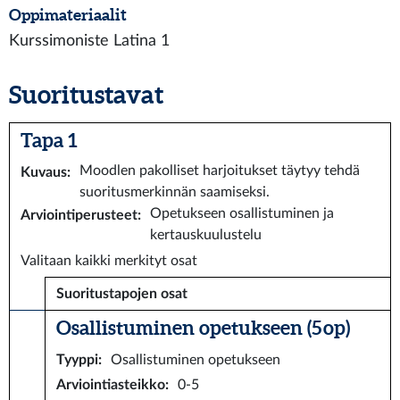
Oppimateriaalit
Kurssimoniste Latina 1
Suoritustavat
Tapa 1
Moodlen pakolliset harjoitukset täytyy tehdä
Kuvaus
:
suoritusmerkinnän saamiseksi.
Opetukseen osallistuminen ja
Arviointiperusteet
:
kertauskuulustelu
Valitaan kaikki merkityt osat
Suoritustapojen osat
Osallistuminen opetukseen (5 op)
Tyyppi
:
Osallistuminen opetukseen
Arviointiasteikko
:
0-5