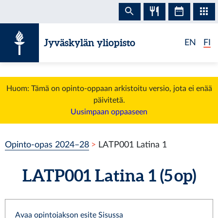
Siirry sisältöön
Jyväskylän yliopisto
EN
FI
Huom: Tämä on opinto-oppaan arkistoitu versio, jota ei enää
päivitetä.
Uusimpaan oppaaseen
Opinto-opas 2024–28
LATP001 Latina 1
LATP001 Latina 1 (5 op)
Avaa opintojakson esite Sisussa