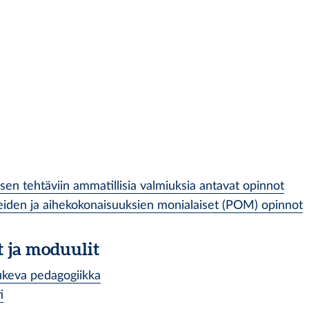
en tehtäviin ammatillisia valmiuksia antavat opinnot
iden ja aihekokonaisuuksien monialaiset (POM) opinnot
 ja moduulit
 tukeva pedagogiikka
i