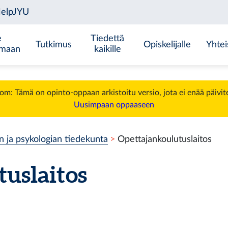
e
Tiedettä
Tutkimus
Opiskelijalle
Yhtei
emaan
kaikille
m: Tämä on opinto-oppaan arkistoitu versio, jota ei enää päivit
Uusimpaan oppaaseen
n ja psykologian tiedekunta
Opettajankoulutuslaitos
uslaitos