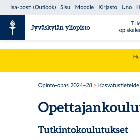
Siirry sisältöön
Tul
Jyväskylän yliopisto
opiskel
Huo
Opinto-opas 2024–28
Kasvatustieteide
Opettajankoulut
Tutkintokoulutukset