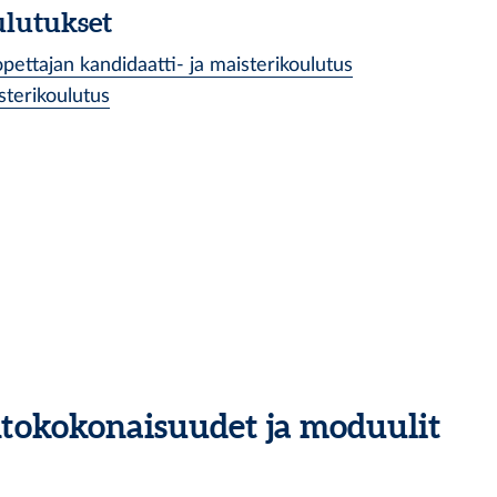
ulutukset
pettajan kandidaatti- ja maisterikoulutus
sterikoulutus
intokokonaisuudet ja moduulit