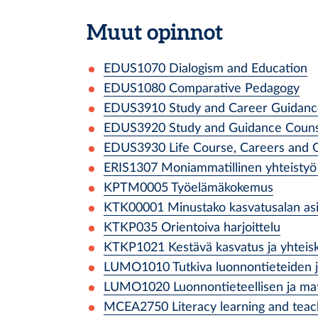
Muut opinnot
EDUS1070
Dialogism and Education
EDUS1080
Comparative Pedagogy
EDUS3910
Study and Career Guidance
EDUS3920
Study and Guidance Counse
EDUS3930
Life Course, Careers and 
ERIS1307
Moniammatillinen yhteistyö 
KPTM0005
Työelämäkokemus
KTK00001
Minustako kasvatusalan asi
KTKP035
Orientoiva harjoittelu
KTKP1021
Kestävä kasvatus ja yhteis
LUMO1010
Tutkiva luonnontieteiden
LUMO1020
Luonnontieteellisen ja ma
MCEA2750
Literacy learning and teac