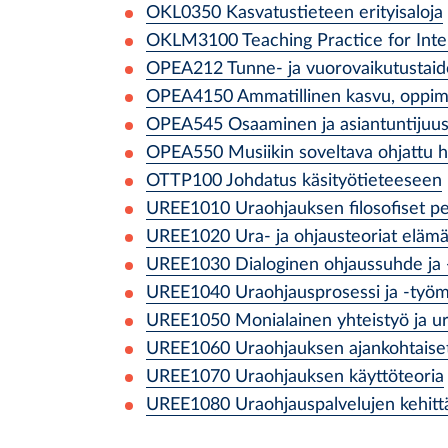
OKL0350
Kasvatustieteen erityisaloja
OKLM3100
Teaching Practice for Int
OPEA212
Tunne- ja vuorovaikutustai
OPEA4150
Ammatillinen kasvu, oppim
OPEA545
Osaaminen ja asiantuntijuus:
OPEA550
Musiikin soveltava ohjattu h
OTTP100
Johdatus käsityötieteeseen
UREE1010
Uraohjauksen filosofiset p
UREE1020
Ura- ja ohjausteoriat eläm
UREE1030
Dialoginen ohjaussuhde ja
UREE1040
Uraohjausprosessi ja -työ
UREE1050
Monialainen yhteistyö ja u
UREE1060
Uraohjauksen ajankohtaiset
UREE1070
Uraohjauksen käyttöteoria
UREE1080
Uraohjauspalvelujen kehit