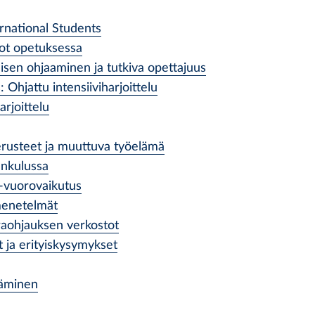
ernational Students
dot opetuksessa
isen ohjaaminen ja tutkiva opettajuus
 Ohjattu intensiiviharjoittelu
arjoittelu
erusteet ja muuttuva työelämä
änkulussa
 -vuorovaikutus
menetelmät
raohjauksen verkostot
 ja erityiskysymykset
täminen