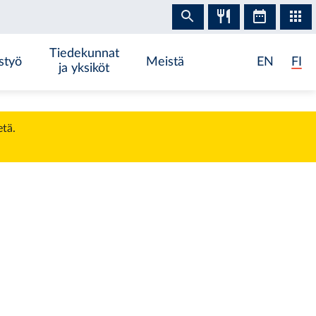
Tiedekunnat
styö
Meistä
EN
FI
ja yksiköt
etä.