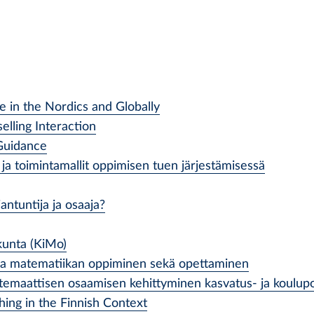
 in the Nordics and Globally
lling Interaction
Guidance
ja toimintamallit oppimisen tuen järjestämisessä
antuntija ja osaaja?
kunta (KiMo)
 ja matematiikan oppiminen sekä opettaminen
temaattisen osaamisen kehittyminen kasvatus- ja koulupo
hing in the Finnish Context