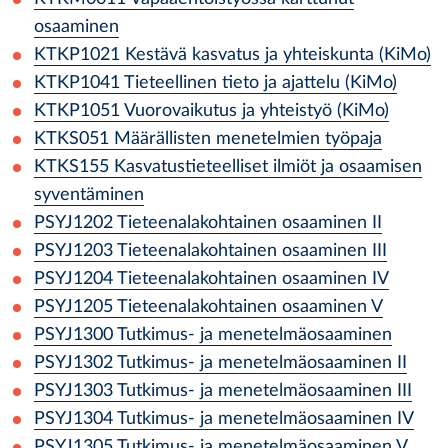
osaaminen
KTKP1021
Kestävä kasvatus ja yhteiskunta (KiMo)
KTKP1041
Tieteellinen tieto ja ajattelu (KiMo)
KTKP1051
Vuorovaikutus ja yhteistyö (KiMo)
KTKS051
Määrällisten menetelmien työpaja
KTKS155
Kasvatustieteelliset ilmiöt ja osaamisen
syventäminen
PSYJ1202
Tieteenalakohtainen osaaminen II
PSYJ1203
Tieteenalakohtainen osaaminen III
PSYJ1204
Tieteenalakohtainen osaaminen IV
PSYJ1205
Tieteenalakohtainen osaaminen V
PSYJ1300
Tutkimus- ja menetelmäosaaminen
PSYJ1302
Tutkimus- ja menetelmäosaaminen II
PSYJ1303
Tutkimus- ja menetelmäosaaminen III
PSYJ1304
Tutkimus- ja menetelmäosaaminen IV
PSYJ1305
Tutkimus- ja menetelmäosaaminen V