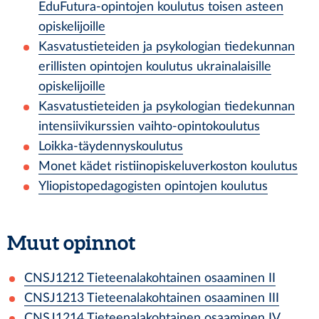
EduFutura-opintojen koulutus toisen asteen
opiskelijoille
Kasvatustieteiden ja psykologian tiedekunnan
erillisten opintojen koulutus ukrainalaisille
opiskelijoille
Kasvatustieteiden ja psykologian tiedekunnan
intensiivikurssien vaihto-opintokoulutus
Loikka-täydennyskoulutus
Monet kädet ristiinopiskeluverkoston koulutus
Yliopistopedagogisten opintojen koulutus
Muut opinnot
CNSJ1212
Tieteenalakohtainen osaaminen II
CNSJ1213
Tieteenalakohtainen osaaminen III
CNSJ1214
Tieteenalakohtainen osaaminen IV