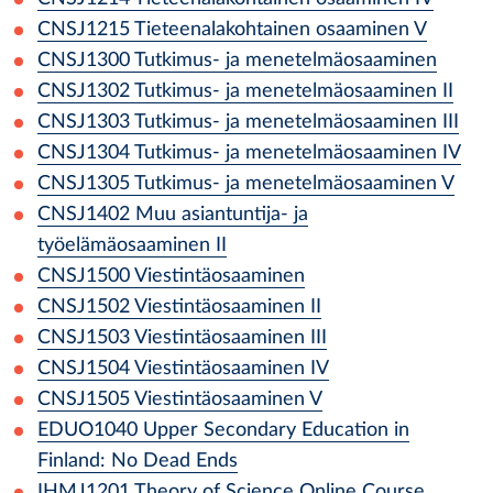
CNSJ1215
Tieteenalakohtainen osaaminen V
CNSJ1300
Tutkimus- ja menetelmäosaaminen
CNSJ1302
Tutkimus- ja menetelmäosaaminen II
CNSJ1303
Tutkimus- ja menetelmäosaaminen III
CNSJ1304
Tutkimus- ja menetelmäosaaminen IV
CNSJ1305
Tutkimus- ja menetelmäosaaminen V
CNSJ1402
Muu asiantuntija- ja
työelämäosaaminen II
CNSJ1500
Viestintäosaaminen
CNSJ1502
Viestintäosaaminen II
CNSJ1503
Viestintäosaaminen III
CNSJ1504
Viestintäosaaminen IV
CNSJ1505
Viestintäosaaminen V
EDUO1040
Upper Secondary Education in
Finland: No Dead Ends
IHMJ1201
Theory of Science Online Course