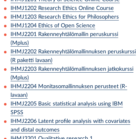
IHMJ1202
Research Ethics Online Course
IHMJ1203
Research Ethics for Philosophers
IHMJ1204
Ethics of Open Science
IHMJ2201
Rakenneyhtälömallin peruskurssi
(Mplus)
IHMJ2202
Rakenneyhtälömallinnuksen peruskurssi
(R paketti lavaan)
IHMJ2203
Rakenneyhtälömallinnuksen jatkokurssi
(Mplus)
IHMJ2204
Monitasomallinnuksen perusteet (R-
lavaan)
IHMJ2205
Basic statistical analysis using IBM
SPSS
IHMJ2206
Latent profile analysis with covariates
and distal outcomes
IHMJ3201
Qualitative research 1