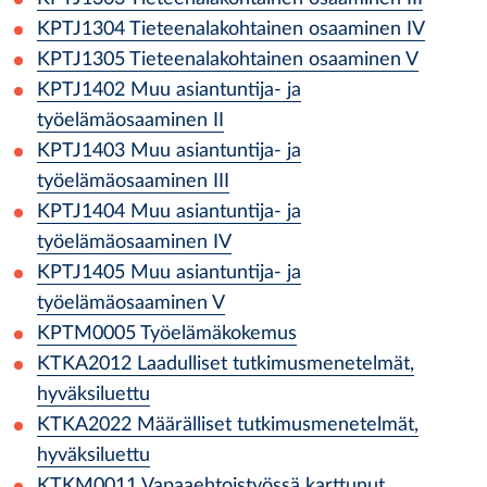
KPTJ1304
Tieteenalakohtainen osaaminen IV
KPTJ1305
Tieteenalakohtainen osaaminen V
KPTJ1402
Muu asiantuntija- ja
työelämäosaaminen II
KPTJ1403
Muu asiantuntija- ja
työelämäosaaminen III
KPTJ1404
Muu asiantuntija- ja
työelämäosaaminen IV
KPTJ1405
Muu asiantuntija- ja
työelämäosaaminen V
KPTM0005
Työelämäkokemus
KTKA2012
Laadulliset tutkimusmenetelmät,
hyväksiluettu
KTKA2022
Määrälliset tutkimusmenetelmät,
hyväksiluettu
KTKM0011
Vapaaehtoistyössä karttunut