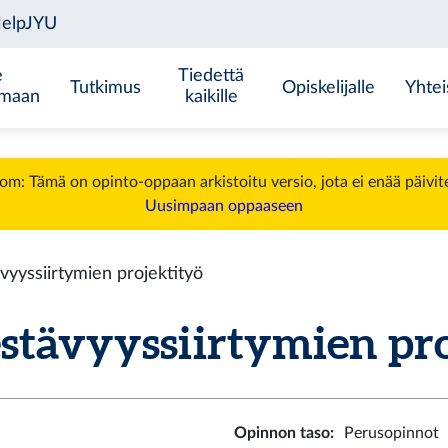
e
Tiedettä
Tutkimus
Opiskelijalle
Yhtei
emaan
kaikille
m: Tämä on opinto-oppaan arkistoitu versio, jota ei enää päivit
Uusimpaan oppaaseen
yyssiirtymien projektityö
ävyyssiirtymien proj
Opinnon taso
:
Perusopinnot