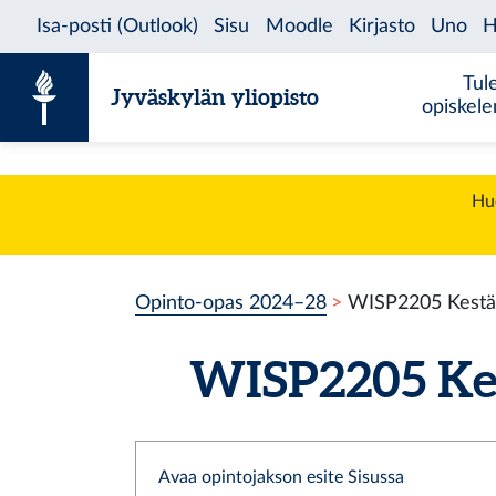
Siirry sisältöön
Tul
Jyväskylän yliopisto
opiskel
Huo
Opinto-opas 2024–28
WISP2205 Kestäv
WISP2205 Kest
Avaa opintojakson esite Sisussa