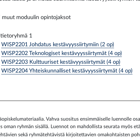
i muut moduulin opintojaksot
itietoryhmä 1
WISP2201 Johdatus kestävyyssiirtymiin (2 op)
WISP2202 Teknologiset kestävyyssiirtymät (4 op)
WISP2203 Kulttuuriset kestävyyssiirtymät (4 op)
WISP2204 Yhteiskunnalliset kestävyyssiirtymät (4 op)
opiskelumateriaalia. Vahva suositus ensimmäiselle luennolle os
s oman ryhmän sisällä. Luennot on mahdollista seurata myös etän
 tehtävien sekä ryhmätehtävistä kirjoitettavien omakohtaisten poh