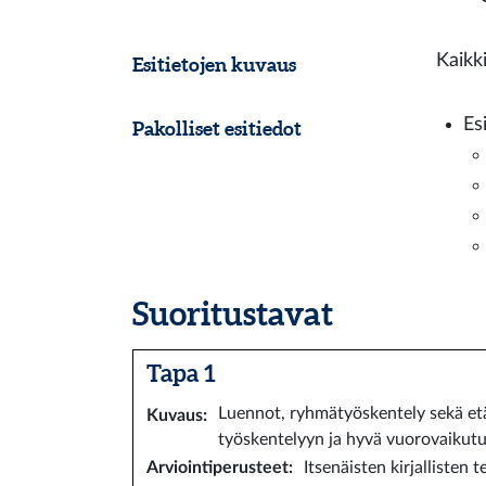
Kaikk
Esitietojen kuvaus
Es
Pakolliset esitiedot
Suoritustavat
Tapa 1
Luennot, ryhmätyöskentely sekä etä
Kuvaus
:
työskentelyyn ja hyvä vuorovaikutu
Arviointiperusteet
:
Itsenäisten kirjallisten