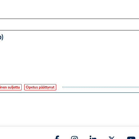
p)
nen suljettu
Opetus päättynyt