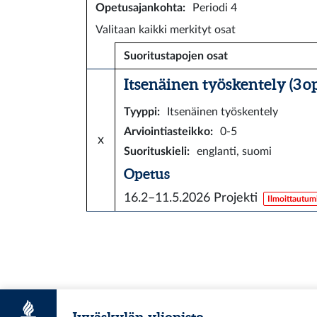
Opetusajankohta
:
Periodi 4
Valitaan kaikki merkityt osat
Suoritustapojen osat
Itsenäinen työskentely (3 o
Tyyppi
:
Itsenäinen työskentely
Arviointiasteikko
:
0-5
x
Suorituskieli
:
englanti, suomi
Opetus
16.2–11.5.2026
Projekti
Ilmoittautumi