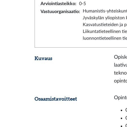
Arviointiasteikko
:
0-5
Humanistis-yhteiskunt
Vastuuorganisaatio
:
Jyväskylän yliopiston
Kasvatustieteiden ja p
Liikuntatieteellinen t
luonnontieteellinen t
Opisk
Kuvaus
laati
tekno
opint
Opint
Osaamistavoitteet