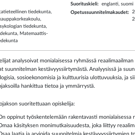
Suorituskieli
:
englanti, suomi
atieteellinen tiedekunta,
2
Opetussuunnitelmakaudet
:
 kauppakorkeakoulu,
2
sykologian tiedekunta,
iedekunta, Matemaattis-
iedekunta
elijat analysoivat monialaisessa ryhmässä reaalimaailman 
vat suunnitelman kestävyyssiirtymästä. Analyysissä ja suu
logisia, sosioekonomisia ja kulttuurisia ulottuvuuksia, ja 
ojaksoilla hankittua tietoa ja ymmärrystä.
ojakson suoritettuaan opiskelija:
On oppinut työskentelemään rakentavasti monialaisessa 
Omaa käsityksen monimutkaisuudesta, joka liittyy reaalim
Osaa laatia ja arvioida suunnitelmia kestävyyssiirtymien t