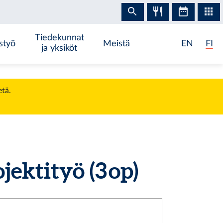
Tiedekunnat
styö
Meistä
EN
FI
ja yksiköt
etä.
ektityö (3 op)