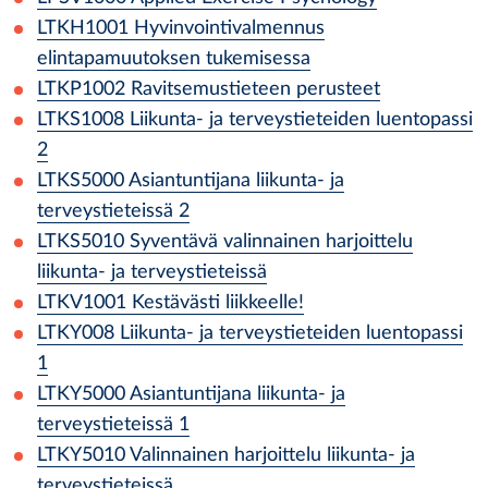
LTKH1001
Hyvinvointivalmennus
elintapamuutoksen tukemisessa
LTKP1002
Ravitsemustieteen perusteet
LTKS1008
Liikunta- ja terveystieteiden luentopassi
2
LTKS5000
Asiantuntijana liikunta- ja
terveystieteissä 2
LTKS5010
Syventävä valinnainen harjoittelu
liikunta- ja terveystieteissä
LTKV1001
Kestävästi liikkeelle!
LTKY008
Liikunta- ja terveystieteiden luentopassi
1
LTKY5000
Asiantuntijana liikunta- ja
terveystieteissä 1
LTKY5010
Valinnainen harjoittelu liikunta- ja
terveystieteissä