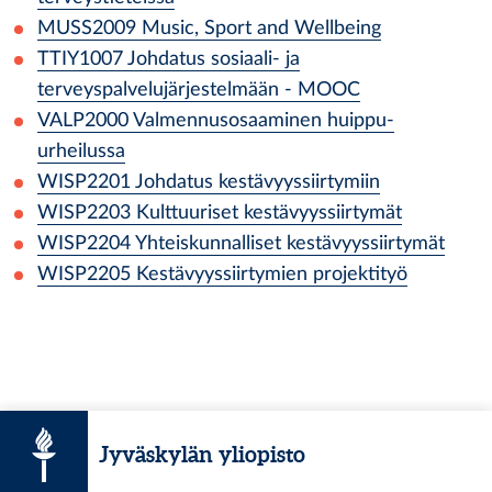
MUSS2009
Music, Sport and Wellbeing
TTIY1007
Johdatus sosiaali- ja
terveyspalvelujärjestelmään - MOOC
VALP2000
Valmennusosaaminen huippu-
urheilussa
WISP2201
Johdatus kestävyyssiirtymiin
WISP2203
Kulttuuriset kestävyyssiirtymät
WISP2204
Yhteiskunnalliset kestävyyssiirtymät
WISP2205
Kestävyyssiirtymien projektityö
Jyväskylän yliopisto