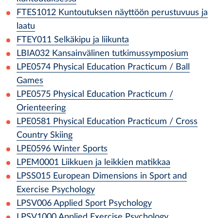
FTES1012
Kuntoutuksen näyttöön perustuvuus ja
laatu
FTEY011
Selkäkipu ja liikunta
LBIA032
Kansainvälinen tutkimussymposium
LPE0574
Physical Education Practicum / Ball
Games
LPE0575
Physical Education Practicum /
Orienteering
LPE0581
Physical Education Practicum / Cross
Country Skiing
LPE0596
Winter Sports
LPEM0001
Liikkuen ja leikkien matikkaa
LPSS015
European Dimensions in Sport and
Exercise Psychology
LPSV006
Applied Sport Psychology
LPSV1000
Applied Exercise Psychology