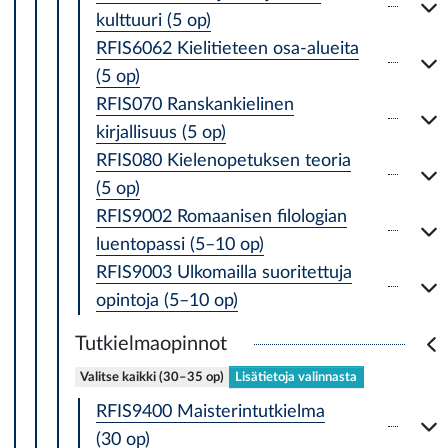
kulttuuri (5 op)
RFIS6062 Kielitieteen osa-alueita
(5 op)
RFIS070 Ranskankielinen
kirjallisuus (5 op)
RFIS080 Kielenopetuksen teoria
(5 op)
RFIS9002 Romaanisen filologian
luentopassi (5–10 op)
RFIS9003 Ulkomailla suoritettuja
opintoja (5–10 op)
Tutkielmaopinnot
Valitse kaikki (30–35 op)
Lisätietoja valinnasta
RFIS9400 Maisterintutkielma
(30 op)