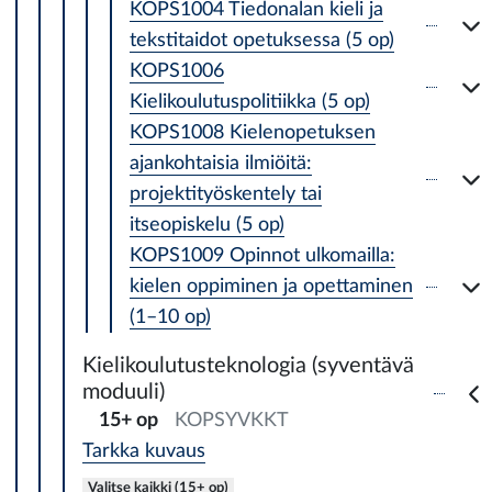
KOPS1004 Tiedonalan kieli ja
tekstitaidot opetuksessa (5 op)
KOPS1006
Kielikoulutuspolitiikka (5 op)
KOPS1008 Kielenopetuksen
ajankohtaisia ilmiöitä:
projektityöskentely tai
itseopiskelu (5 op)
KOPS1009 Opinnot ulkomailla:
kielen oppiminen ja opettaminen
(1–10 op)
Kielikoulutusteknologia (syventävä
moduuli)
15+ op
KOPSYVKKT
Tarkka kuvaus
Valitse kaikki (15+ op)