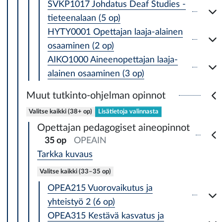
SVKP1017 Johdatus Deaf Studies -
tieteenalaan (5 op)
HYTY0001 Opettajan laaja-alainen
osaaminen (2 op)
AIKO1000 Aineenopettajan laaja-
alainen osaaminen (3 op)
Muut tutkinto-ohjelman opinnot
Valitse kaikki (38+ op)
Lisätietoja valinnasta
Opettajan pedagogiset aineopinnot
35 op
OPEAIN
Tarkka kuvaus
Valitse kaikki (33–35 op)
OPEA215 Vuorovaikutus ja
yhteistyö 2 (6 op)
OPEA315 Kestävä kasvatus ja