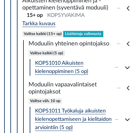
Aikuisten kielenoppiminen ja -
opettaminen (syventävä moduuli)
15+ op
KOPSYVAKIMA
Tarkka kuvaus
Valitse kaikki (15+ op)
Lisätietoja valinnasta
Moduulin yhteinen opintojakso
Valitse kaikki (5 op)
KOPS1010 Aikuisten
kielenoppiminen (5 op)
Moduulin vapaavalintaiset
opintojaksot
Valitse väh. 10 op
KOPS1011 Työkaluja aikuisten
kielenopettamiseen ja kielitaidon
arviointiin (5 op)