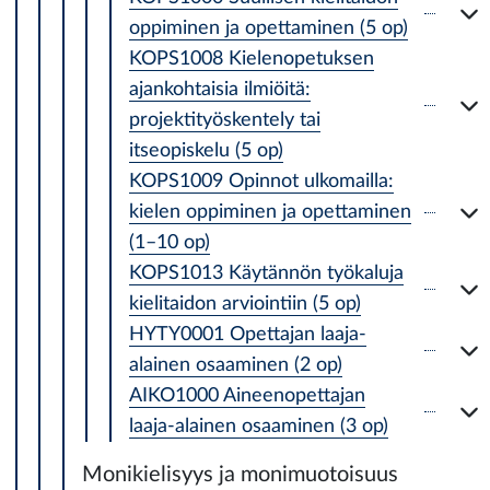
oppiminen ja opettaminen (5 op)
KOPS1008 Kielenopetuksen
ajankohtaisia ilmiöitä:
projektityöskentely tai
itseopiskelu (5 op)
KOPS1009 Opinnot ulkomailla:
kielen oppiminen ja opettaminen
(1–10 op)
KOPS1013 Käytännön työkaluja
kielitaidon arviointiin (5 op)
HYTY0001 Opettajan laaja-
alainen osaaminen (2 op)
AIKO1000 Aineenopettajan
laaja-alainen osaaminen (3 op)
Monikielisyys ja monimuotoisuus