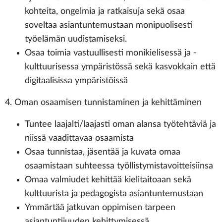
kohteita, ongelmia ja ratkaisuja sekä osaa
soveltaa asiantuntemustaan monipuolisesti
työelämän uudistamiseksi.
Osaa toimia vastuullisesti monikielisessä ja -
kulttuurisessa ympäristössä sekä kasvokkain että
digitaalisissa ympäristöissä
4. Oman osaamisen tunnistaminen ja kehittäminen
Tuntee laajalti/laajasti oman alansa työtehtäviä ja
niissä vaadittavaa osaamista
Osaa tunnistaa, jäsentää ja kuvata omaa
osaamistaan suhteessa työllistymistavoitteisiinsa
Omaa valmiudet kehittää kielitaitoaan sekä
kulttuurista ja pedagogista asiantuntemustaan
Ymmärtää jatkuvan oppimisen tarpeen
asiantuntijuuden kehittymisessä