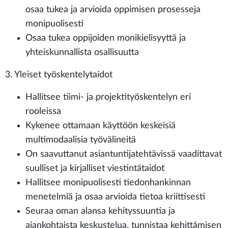
osaa tukea ja arvioida oppimisen prosesseja
monipuolisesti
Osaa tukea oppijoiden monikielisyyttä ja
yhteiskunnallista osallisuutta
3. Yleiset työskentelytaidot
Hallitsee tiimi- ja projektityöskentelyn eri
rooleissa
Kykenee ottamaan käyttöön keskeisiä
multimodaalisia työvälineitä
On saavuttanut asiantuntijatehtävissä vaadittavat
suulliset ja kirjalliset viestintätaidot
Hallitsee monipuolisesti tiedonhankinnan
menetelmiä ja osaa arvioida tietoa kriittisesti
Seuraa oman alansa kehityssuuntia ja
ajankohtaista keskustelua, tunnistaa kehittämisen