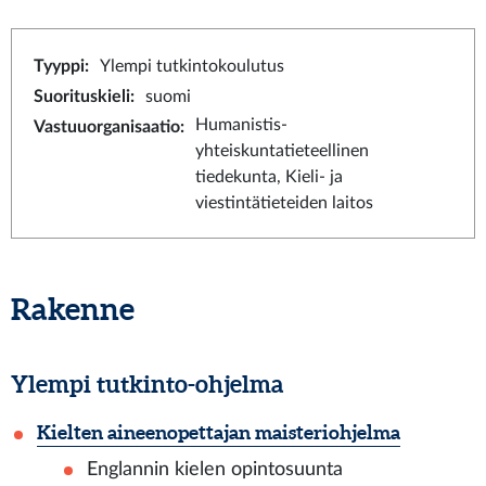
Tyyppi
:
Ylempi tutkintokoulutus
Suorituskieli
:
suomi
Humanistis-
Vastuuorganisaatio
:
yhteiskuntatieteellinen
tiedekunta, Kieli- ja
viestintätieteiden laitos
Rakenne
Ylempi tutkinto-ohjelma
Kielten aineenopettajan maisteriohjelma
Englannin kielen opintosuunta