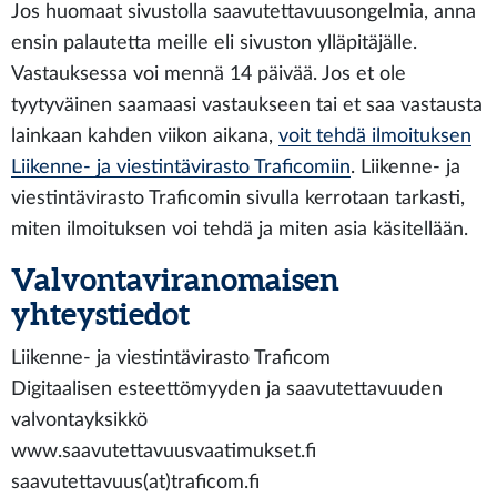
Jos huomaat sivustolla saavutettavuusongelmia, anna
ensin palautetta meille eli sivuston ylläpitäjälle.
Vastauksessa voi mennä 14 päivää. Jos et ole
tyytyväinen saamaasi vastaukseen tai et saa vastausta
lainkaan kahden viikon aikana,
voit tehdä ilmoituksen
Liikenne- ja viestintävirasto Traficomiin
. Liikenne- ja
viestintävirasto Traficomin sivulla kerrotaan tarkasti,
miten ilmoituksen voi tehdä ja miten asia käsitellään.
Valvontaviranomaisen
yhteystiedot
Liikenne- ja viestintävirasto Traficom
Digitaalisen esteettömyyden ja saavutettavuuden
valvontayksikkö
www.saavutettavuusvaatimukset.fi
saavutettavuus(at)traficom.fi