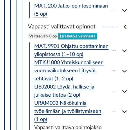
MATJ200 Jatko-opintoseminaari
(5 op)
Vapaasti valittavat opinnot
Valitse väh. 0 op
Lisätietoja valinnasta
MATJ9901 Ohjattu opettaminen
yliopistossa (1–10 op)
MTKJ1000 Yhteiskunnalliseen
vuorovaikutukseen liittyvät
tehtävät (1–2 op)
LIBJ2002 Löydä, hallitse ja
julkaise tietoa (2 op)
URAM003 Näkökulmia
työelämään ja työllistymiseen
(1 op)
Vapaasti valittava opintojakso