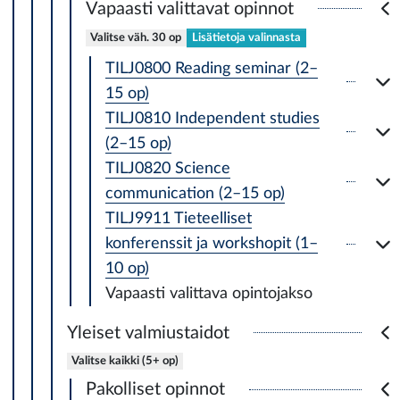
Vapaasti valittavat opinnot
Valitse väh. 30 op
Lisätietoja valinnasta
TILJ0800 Reading seminar (2–
15 op)
TILJ0810 Independent studies
(2–15 op)
TILJ0820 Science
communication (2–15 op)
TILJ9911 Tieteelliset
konferenssit ja workshopit (1–
10 op)
Vapaasti valittava opintojakso
Yleiset valmiustaidot
Valitse kaikki (5+ op)
Pakolliset opinnot