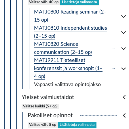
Valitse väh. 40 op
Lisätietoja valinnasta
MATJ0800 Reading seminar (2–
15 op)
MATJ0810 Independent studies
(2–15 op)
MATJ0820 Science
communication (2–15 op)
MATJ9911 Tieteelliset
konferenssit ja workshopit (1–
4 op)
Vapaasti valittava opintojakso
Yleiset valmiustaidot
Valitse kaikki (5+ op)
Pakolliset opinnot
Valitse väh. 5 op
Lisätietoja valinnasta