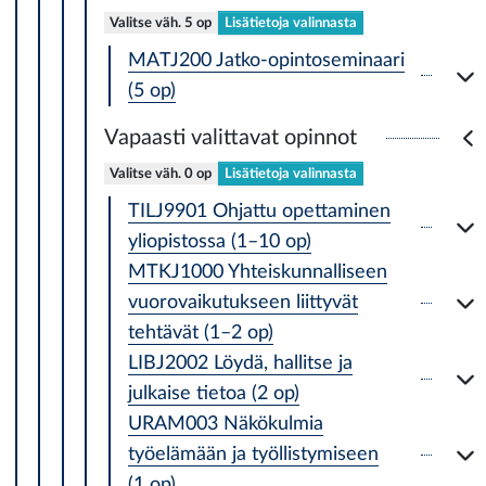
Valitse väh. 5 op
Lisätietoja valinnasta
MATJ200 Jatko-opintoseminaari
(5 op)
Vapaasti valittavat opinnot
Valitse väh. 0 op
Lisätietoja valinnasta
TILJ9901 Ohjattu opettaminen
yliopistossa (1–10 op)
MTKJ1000 Yhteiskunnalliseen
vuorovaikutukseen liittyvät
tehtävät (1–2 op)
LIBJ2002 Löydä, hallitse ja
julkaise tietoa (2 op)
URAM003 Näkökulmia
työelämään ja työllistymiseen
(1 op)