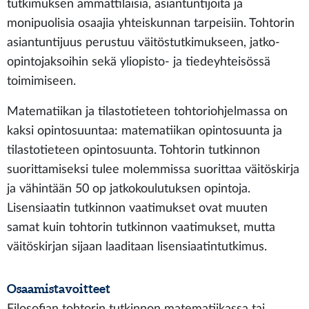
tutkimuksen ammattilaisia, asiantuntijoita ja
monipuolisia osaajia yhteiskunnan tarpeisiin. Tohtorin
asiantuntijuus perustuu väitöstutkimukseen, jatko-
opintojaksoihin sekä yliopisto- ja tiedeyhteisössä
toimimiseen.
Matematiikan ja tilastotieteen tohtoriohjelmassa on
kaksi opintosuuntaa: matematiikan opintosuunta ja
tilastotieteen opintosuunta. Tohtorin tutkinnon
suorittamiseksi tulee molemmissa suorittaa väitöskirja
ja vähintään 50 op jatkokoulutuksen opintoja.
Lisensiaatin tutkinnon vaatimukset ovat muuten
samat kuin tohtorin tutkinnon vaatimukset, mutta
väitöskirjan sijaan laaditaan lisensiaatintutkimus.
Osaamistavoitteet
Filosofian tohtorin tutkinnon matematiikassa tai