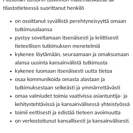
tilastotieteessä suorittanut henkilö
on osoittanut syvällistä perehtyneisyyttä omaan
tutkimusalaansa
pystyy soveltamaan itsenäisesti ja kriittisesti
tieteellisen tutkimuksen menetelmiä
kykenee löytämään, seuraamaan ja omaksumaan
alansa uusinta kansainvälistä tutkimusta
kykenee luomaan itsenäisesti uutta tietoa
osaa kommunikoida omasta alastaan ja
tutkimuksestaan selkeästi ja ymmärrettävästi
omaa valmiudet toimia vaativissa asiantuntija- ja
kehitystehtävissä ja kansainvälisessä yhteistyössä
toimii eettisesti ja edistää tieteen avoimuutta
on verkostoitunut kansallisesti ja kansainvälisesti.