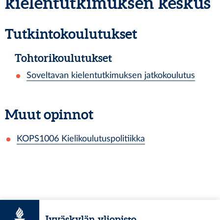
kielentutkimuksen keskus
Tutkintokoulutukset
Tohtorikoulutukset
Soveltavan kielentutkimuksen jatkokoulutus
Muut opinnot
KOPS1006
Kielikoulutuspolitiikka
Jyväskylän yliopisto