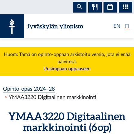
Siirry sisältöön
Jyväskylän yliopisto
EN
FI
Huom: Tämä on opinto-oppaan arkistoitu versio, jota ei enää
päivitetä.
Uusimpaan oppaaseen
Opinto-opas 2024–28
YMAA3220 Digitaalinen markkinointi
YMAA3220 Digitaalinen
markkinointi (6 op)