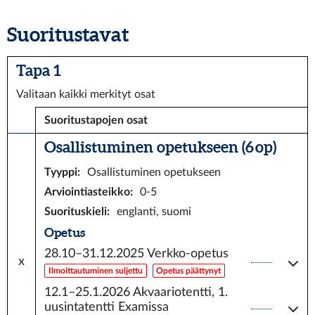
Suoritustavat
Tapa 1
Valitaan kaikki merkityt osat
Suoritustapojen osat
Osallistuminen opetukseen (6 op)
Tyyppi
:
Osallistuminen opetukseen
Arviointiasteikko
:
0-5
Suorituskieli
:
englanti, suomi
Opetus
28.10–31.12.2025
Verkko-opetus
x
Ilmoittautuminen suljettu
Opetus päättynyt
12.1–25.1.2026
Akvaariotentti, 1.
uusintatentti Examissa