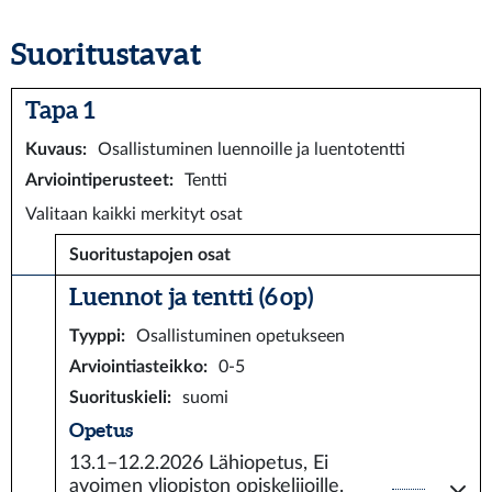
Suoritustavat
Tapa 1
Kuvaus
:
Osallistuminen luennoille ja luentotentti
Arviointiperusteet
:
Tentti
Valitaan kaikki merkityt osat
Suoritustapojen osat
Luennot ja tentti (6 op)
Tyyppi
:
Osallistuminen opetukseen
Arviointiasteikko
:
0-5
Suorituskieli
:
suomi
Opetus
13.1–12.2.2026
Lähiopetus, Ei
avoimen yliopiston opiskelijoille.