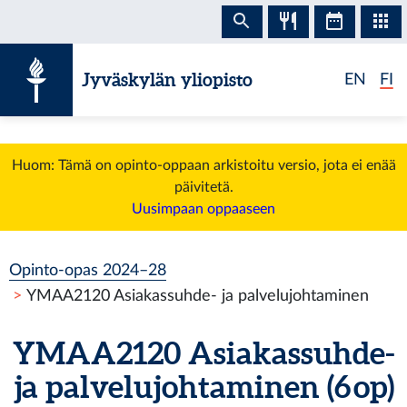
Siirry sisältöön
Jyväskylän yliopisto
EN
FI
Huom: Tämä on opinto-oppaan arkistoitu versio, jota ei enää
päivitetä.
Uusimpaan oppaaseen
Opinto-opas 2024–28
YMAA2120 Asiakassuhde- ja palvelujohtaminen
YMAA2120 Asiakassuhde-
ja palvelujohtaminen (6 op)