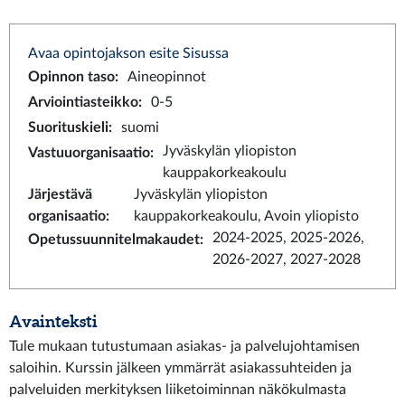
Avaa opintojakson esite Sisussa
Opinnon taso
:
Aineopinnot
Arviointiasteikko
:
0-5
Suorituskieli
:
suomi
Jyväskylän yliopiston
Vastuuorganisaatio
:
kauppakorkeakoulu
Järjestävä
Jyväskylän yliopiston
organisaatio
:
kauppakorkeakoulu, Avoin yliopisto
2024-2025, 2025-2026,
Opetussuunnitelmakaudet
:
2026-2027, 2027-2028
Avainteksti
Tule mukaan tutustumaan asiakas- ja palvelujohtamisen
saloihin. Kurssin jälkeen ymmärrät asiakassuhteiden ja
palveluiden merkityksen liiketoiminnan näkökulmasta