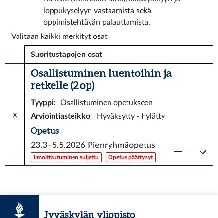
loppukyselyyn vastaamista sekä
oppimistehtävän palauttamista.
Valitaan kaikki merkityt osat
Suoritustapojen osat
Osallistuminen luentoihin ja
retkelle (2 op)
Tyyppi
:
Osallistuminen opetukseen
x
Arviointiasteikko
:
Hyväksytty - hylätty
Opetus
23.3–5.5.2026
Pienryhmäopetus
Ilmoittautuminen suljettu
Opetus päättynyt
Jyväskylän yliopisto