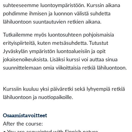
suhteeseemme luontoympäristöön. Kurssin aikana
pohdimme ihmisen ja luonnon välistä suhdetta
lähiluontoon suuntautuvien retkien aikana.
Tutkailemme myös luontosuhteen pohjoismaisia
erityispiirteitä, kuten metsäsuhdetta. Tutustut
Jyväskylän ympäristön luontoalueisiin ja opit
jokaisenoikeuksista. Lisäksi kurssi voi auttaa sinua
suunnittelemaan omia viikoittaisia retkiä lähiluontoon.
Kurssiin kuuluu yksi päiväretki sekä lyhyempiä retkiä
lähiluontoon ja nuotiopaikoille.
Osaamistavoitteet
After the course: