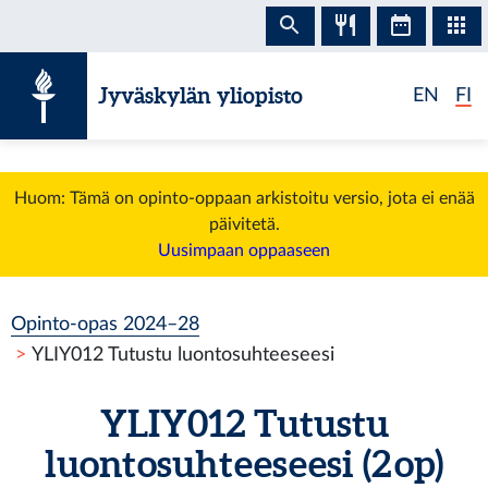
Siirry sisältöön
Jyväskylän yliopisto
EN
FI
Huom: Tämä on opinto-oppaan arkistoitu versio, jota ei enää
päivitetä.
Uusimpaan oppaaseen
Opinto-opas 2024–28
YLIY012 Tutustu luontosuhteeseesi
YLIY012 Tutustu
luontosuhteeseesi (2 op)