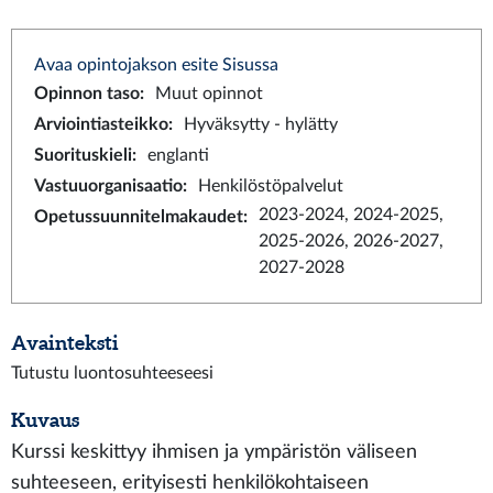
Avaa opintojakson esite Sisussa
Opinnon taso
:
Muut opinnot
Arviointiasteikko
:
Hyväksytty - hylätty
Suorituskieli
:
englanti
Vastuuorganisaatio
:
Henkilöstöpalvelut
2023-2024, 2024-2025,
Opetussuunnitelmakaudet
:
2025-2026, 2026-2027,
2027-2028
Avainteksti
Tutustu luontosuhteeseesi
Kuvaus
Kurssi keskittyy ihmisen ja ympäristön väliseen
suhteeseen, erityisesti henkilökohtaiseen