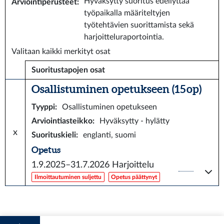
Hyväksytty suoritus edellyttää
Arviointiperusteet
:
työpaikalla määriteltyjen
työtehtävien suorittamista sekä
harjoitteluraportointia.
Valitaan kaikki merkityt osat
Suoritustapojen osat
Osallistuminen opetukseen (15 op)
Tyyppi
:
Osallistuminen opetukseen
Arviointiasteikko
:
Hyväksytty - hylätty
x
Suorituskieli
:
englanti, suomi
Opetus
1.9.2025–31.7.2026
Harjoittelu
Ilmoittautuminen suljettu
Opetus päättynyt