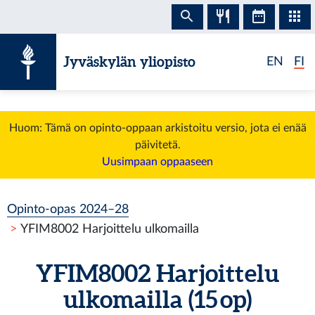
Siirry sisältöön
Jyväskylän yliopisto
EN
FI
Huom: Tämä on opinto-oppaan arkistoitu versio, jota ei enää
päivitetä.
Uusimpaan oppaaseen
Opinto-opas 2024–28
YFIM8002 Harjoittelu ulkomailla
YFIM8002 Harjoittelu
ulkomailla (15 op)