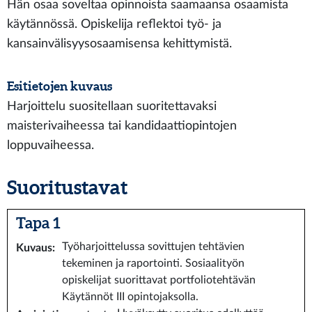
Hän osaa soveltaa opinnoista saamaansa osaamista
käytännössä. Opiskelija reflektoi työ- ja
kansainvälisyysosaamisensa kehittymistä.
Esitietojen kuvaus
Harjoittelu suositellaan suoritettavaksi
maisterivaiheessa tai kandidaattiopintojen
loppuvaiheessa.
Suoritustavat
Tapa 1
Työharjoittelussa sovittujen tehtävien
Kuvaus
:
tekeminen ja raportointi. Sosiaalityön
opiskelijat suorittavat portfoliotehtävän
Käytännöt III opintojaksolla.