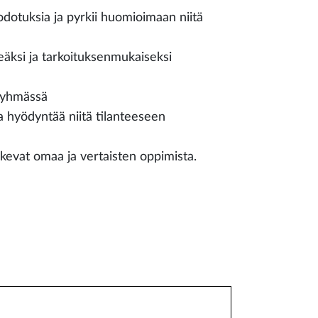
a odotuksia ja pyrkii huomioimaan niitä
keäksi ja tarkoituksenmukaiseksi
 ryhmässä
 hyödyntää niitä tilanteeseen
ukevat omaa ja vertaisten oppimista.