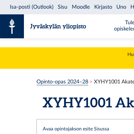
Siirry sisältöön
Tul
Jyväskylän yliopisto
opiskel
Huo
Opinto-opas 2024–28
XYHY1001 Akatee
XYHY1001 Akat
Avaa opintojakson esite Sisussa