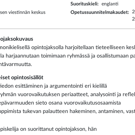
Suorituskieli
:
englanti
2
sen viestinnän keskus
Opetussuunnitelmakaudet
:
2
ojaksokuvaus
monikielisellä opintojaksolla harjoitellaan tieteelliseen ke
la harjaannutaan toimimaan ryhmässä ja osallistumaan p
intävarmuutta.
iset opintosisällöt
tiedon esittäminen ja argumentointi eri kielillä
ryhmän vuorovaikutuksen periaatteet, analysointi ja refle
epävarmuuden sieto osana vuorovaikutusosaamista
oppimista tukevan palautteen hakeminen, antaminen, va
piskelija on suorittanut opintojakson, hän