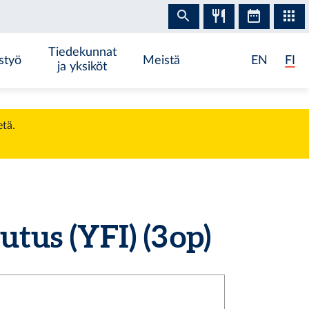
Tiedekunnat
styö
Meistä
EN
FI
ja yksiköt
etä.
s (YFI) (3 op)