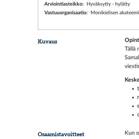
Arviointiasteikko
:
Hyväksytty - hylätty
Vastuuorganisaatio
:
Monikielisen akateemi
Opint
Kuvaus
Tällä 
Samal
viest
Keske
Kun o
Osaamistavoitteet