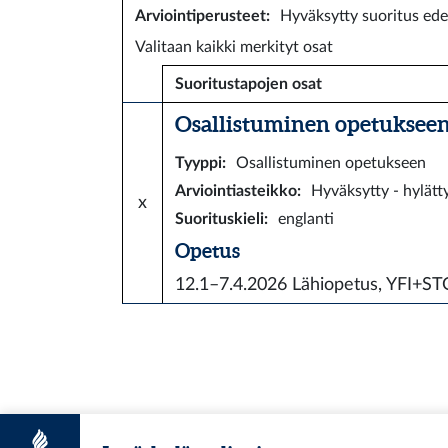
Arviointiperusteet
:
Hyväksytty suoritus ede
Valitaan kaikki merkityt osat
Suoritustapojen osat
Osallistuminen opetukseen 
Tyyppi
:
Osallistuminen opetukseen
Arviointiasteikko
:
Hyväksytty - hylätt
x
Suorituskieli
:
englanti
Opetus
12.1–7.4.2026
Lähiopetus, YFI+S