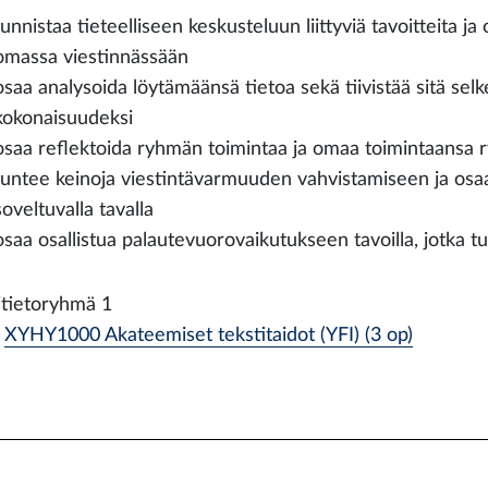
tunnistaa tieteelliseen keskusteluun liittyviä tavoitteita j
omassa viestinnässään
osaa analysoida löytämäänsä tietoa sekä tiivistää sitä sel
kokonaisuudeksi
osaa reflektoida ryhmän toimintaa ja omaa toimintaansa
tuntee keinoja viestintävarmuuden vahvistamiseen ja osaa
soveltuvalla tavalla
osaa osallistua palautevuorovaikutukseen tavoilla, jotka t
itietoryhmä 1
XYHY1000 Akateemiset tekstitaidot (YFI) (3 op)