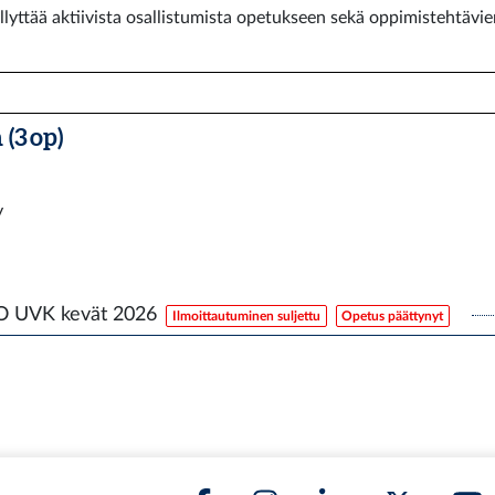
llyttää aktiivista osallistumista opetukseen sekä oppimistehtävi
(3 op)
y
TO UVK kevät 2026
Ilmoittautuminen suljettu
Opetus päättynyt