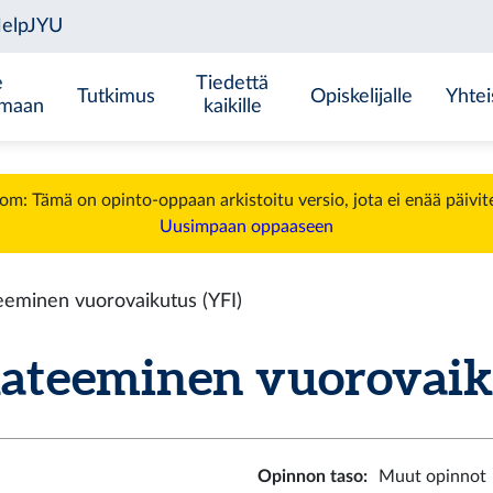
e
Tiedettä
Tutkimus
Opiskelijalle
Yhtei
emaan
kaikille
m: Tämä on opinto-oppaan arkistoitu versio, jota ei enää päivit
Uusimpaan oppaaseen
minen vuorovaikutus (YFI)
eeminen vuorovaikutu
Opinnon taso
:
Muut opinnot