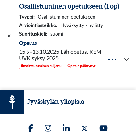
Osallistuminen opetukseen (1 op)
Tyyppi
:
Osallistuminen opetukseen
Arviointiasteikko
:
Hyväksytty - hylätty
Suorituskieli
:
suomi
x
Opetus
15.9–13.10.2025
Lähiopetus, KEM
UVK syksy 2025
Ilmoittautuminen suljettu
Opetus päättynyt
Jyväskylän yliopisto