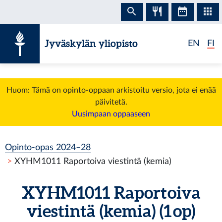
Siirry sisältöön
Jyväskylän yliopisto
EN
FI
Huom: Tämä on opinto-oppaan arkistoitu versio, jota ei enää
päivitetä.
Uusimpaan oppaaseen
Opinto-opas 2024–28
XYHM1011 Raportoiva viestintä (kemia)
XYHM1011 Raportoiva
viestintä (kemia) (1 op)