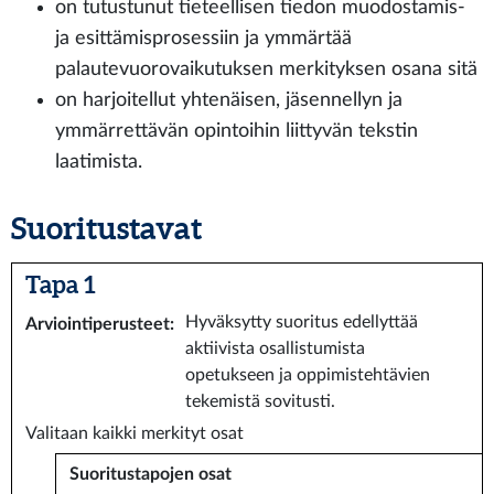
on tutustunut tieteellisen tiedon muodostamis-
ja esittämisprosessiin ja ymmärtää
palautevuorovaikutuksen merkityksen osana sitä
on harjoitellut yhtenäisen, jäsennellyn ja
ymmärrettävän opintoihin liittyvän tekstin
laatimista.
Suoritustavat
Tapa 1
Hyväksytty suoritus edellyttää
Arviointiperusteet
:
aktiivista osallistumista
opetukseen ja oppimistehtävien
tekemistä sovitusti.
Valitaan kaikki merkityt osat
Suoritustapojen osat