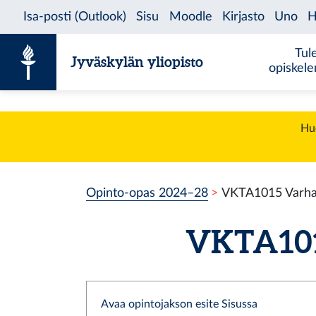
Siirry sisältöön
Tul
Jyväskylän yliopisto
opiskel
Huo
Opinto-opas 2024–28
VKTA1015 Varhai
VKTA1015
Avaa opintojakson esite Sisussa