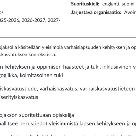
Suorituskieli
:
englanti, suomi
os
Järjestävä organisaatio
:
Avoin
025-2026, 2026-2027, 2027-
jaksolla käsitellään yleisimpiä varhaislapsuuden kehityksen ja o
skasvatuksen kontekstissa.
n kehityksen ja oppimisen haasteet ja tuki, inklusiivinen 
ogiikka, kolmitasoinen tuki
iskasvatustiede, varhaiskasvatus, varhaiskasvatustieteen 
iserityiskasvatus
ojakson suoritettuaan opiskelija
hallitsee perustiedot yleisimmistä lapsen kehitykseen ja op