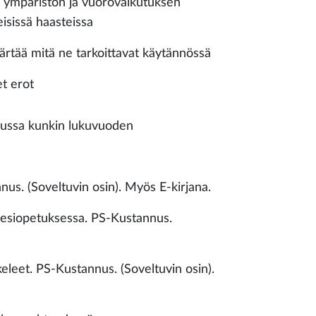
n, ympäristön ja vuorovaikutuksen
isissä haasteissa
märtää mitä ne tarkoittavat käytännössä
et erot
sussa kunkin lukuvuoden
nnus. (Soveltuvin osin). Myös E-kirjana.
a esiopetuksessa. PS-Kustannus.
keleet. PS-Kustannus. (Soveltuvin osin).