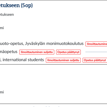
tukseen (5 op)
etukseen
omi
oto-opetus, Jyväskylän monimuotokoulutus
Ilmoittautumine
mäopetus
Ilmoittautuminen suljettu
Opetus päättynyt
, international students
Ilmoittautuminen suljettu
Opetus päättynyt
omi