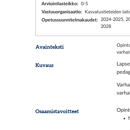
Arviointiasteikko
:
0-5
Vastuuorganisaatio
:
Kasvatustieteiden lait
2024-2025, 2
Opetussuunnitelmakaudet
:
2028
Opinto
Avainteksti
varhai
Lapse
Kuvaus
pedag
Varha
varha
Opint
Osaamistavoitteet