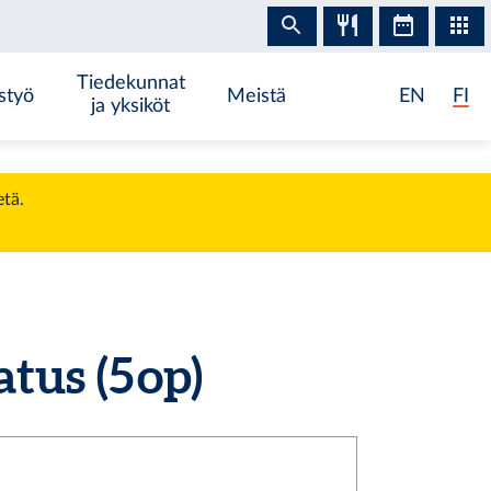
Tiedekunnat
styö
Meistä
EN
FI
ja yksiköt
etä.
us (5 op)