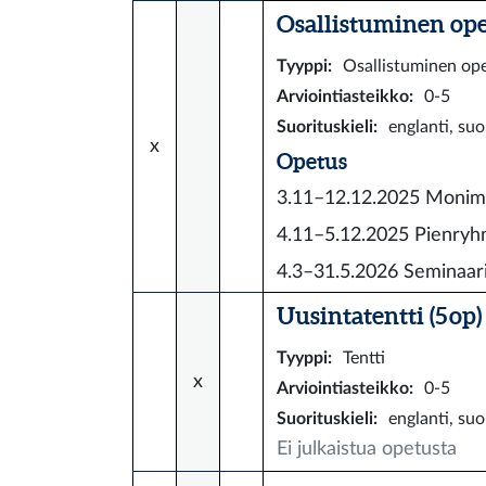
Osallistuminen ope
Tyyppi
:
Osallistuminen op
Arviointiasteikko
:
0-5
Suorituskieli
:
englanti, su
x
Opetus
3.11–12.12.2025
Monimu
4.11–5.12.2025
Pienryh
4.3–31.5.2026
Seminaari
Uusintatentti (5 op)
Tyyppi
:
Tentti
x
Arviointiasteikko
:
0-5
Suorituskieli
:
englanti, su
Ei julkaistua opetusta