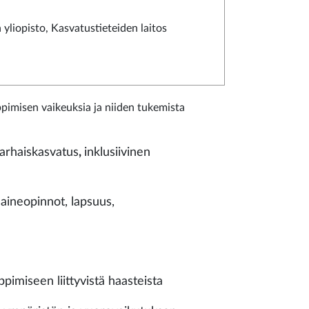
 yliopisto, Kasvatustieteiden laitos
ppimisen vaikeuksia ja niiden tukemista
varhaiskasvatus
,
inklusiivinen
aineopinnot, lapsuus,
pimiseen liittyvistä haasteista