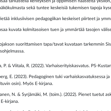
osaa tarkastella kehityksen ja oppimisen haasteita yksilö
näkökulmasta sekä tuntee keskeisiä tukemisen tapoja kyse
tietää inklusiivisen pedagogiikan keskeiset piirteet ja ym
osaa kuvata kolmitasoisen tuen ja ymmärtää tasojen välis
ojakson suorittamisen tapa/tavat kuvataan tarkemmin Si
sohjelmassa.
a, P. & Viitala, R. (2022). Varhaiserityiskasvatus. PS-Kusta
erg, E. (2023). Pedagoginen tuki varhaiskasvatuksessa j
tuvin osin). Myös E-kirjana.
anen, N. & Syrjämäki, M. (toim.). (2022). Pienet tuetut as
E-kirjana.