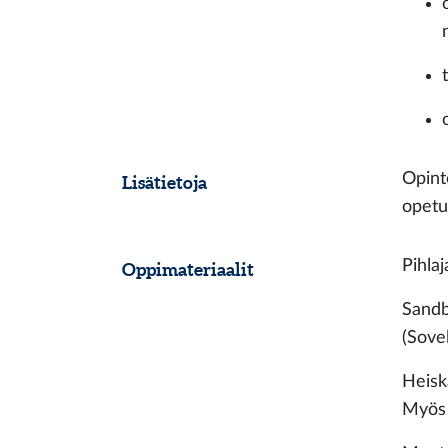
Opint
Lisätietoja
opetu
Pihlaj
Oppimateriaalit
Sandb
(Sovel
Heisk
Myös 