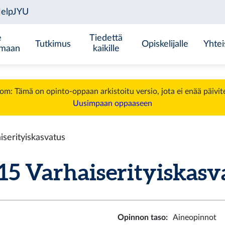
e
Tiedettä
Tutkimus
Opiskelijalle
Yhtei
emaan
kaikille
m: Tämä on opinto-oppaan arkistoitu versio, jota ei enää päivit
Uusimpaan oppaaseen
serityiskasvatus
 Varhaiserityiskasvat
Opinnon taso
:
Aineopinnot