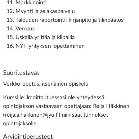
Markkinointi
Myynti ja asiakaspalvelu
Talouden raportointi: kirjanpito ja tilinpäätös
Verotus
Uskalla yrittää ja kilpailla
NYT-yrityksen lopettaminen
Suoritustavat
Verkko-opetus, itsenäinen opiskelu
Kurssille ilmoittautuessasi ole yhteydessä
opintojakson vastaavaan opettajaan: Reija Häkkinen
(reija.a.hakkinen@jyu.fi) niin saat tunnukset
opintojaksolle.
Arviointiperusteet