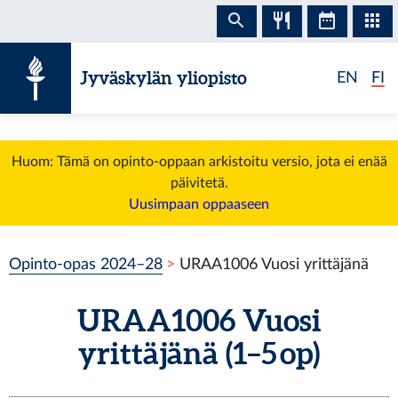
Siirry sisältöön
Jyväskylän yliopisto
EN
FI
Huom: Tämä on opinto-oppaan arkistoitu versio, jota ei enää
päivitetä.
Uusimpaan oppaaseen
Opinto-opas 2024–28
URAA1006 Vuosi yrittäjänä
URAA1006 Vuosi
yrittäjänä (1–5 op)