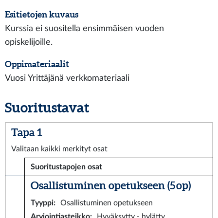
Esitietojen kuvaus
Kurssia ei suositella ensimmäisen vuoden
opiskelijoille.
Oppimateriaalit
Vuosi Yrittäjänä verkkomateriaali
Suoritustavat
Tapa 1
Valitaan kaikki merkityt osat
Suoritustapojen osat
Osallistuminen opetukseen (5 op)
Tyyppi
:
Osallistuminen opetukseen
Arviointiasteikko
:
Hyväksytty - hylätty