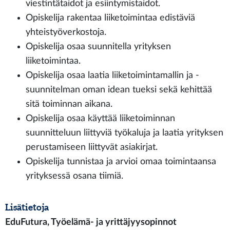
viestintätaidot ja esiintymistaidot.
Opiskelija rakentaa liiketoimintaa edistäviä
yhteistyöverkostoja.
Opiskelija osaa suunnitella yrityksen
liiketoimintaa.
Opiskelija osaa laatia liiketoimintamallin ja -
suunnitelman oman idean tueksi sekä kehittää
sitä toiminnan aikana.
Opiskelija osaa käyttää liiketoiminnan
suunnitteluun liittyviä työkaluja ja laatia yrityksen
perustamiseen liittyvät asiakirjat.
Opiskelija tunnistaa ja arvioi omaa toimintaansa
yrityksessä osana tiimiä.
Lisätietoja
EduFutura, Työelämä- ja yrittäjyysopinnot