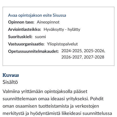
Avaa opintojakson esite Sisussa
Opinnon taso
:
Aineopinnot
Arviointiasteikko
:
Hyväksytty - hylätty
Suorituskieli
:
suomi
Vastuuorganisaatio
:
Yliopistopalvelut
2024-2025, 2025-2026,
Opetussuunnitelmakaudet
:
2026-2027, 2027-2028
Kuvaus
Sisältö
Valmiina yrittämään opintojaksolla pääset
suunnittelemaan omaa ideaasi yritykseksi. Pohdit
oman osaamisen tuotteistamista ja verkostojen
merkitystä ja hyödyntämistä liikeideasi suunnittelussa