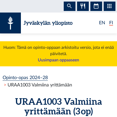
Siirry sisältöön
Jyväskylän yliopisto
EN
FI
Huom: Tämä on opinto-oppaan arkistoitu versio, jota ei enää
päivitetä.
Uusimpaan oppaaseen
Opinto-opas 2024–28
URAA1003 Valmiina yrittämään
URAA1003 Valmiina
yrittämään (3 op)