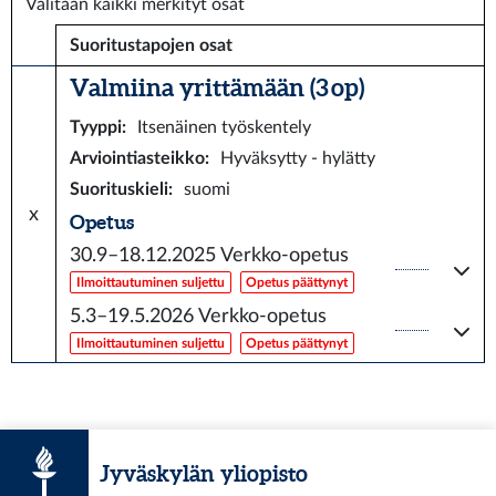
Valitaan kaikki merkityt osat
Suoritustapojen osat
Valmiina yrittämään (3 op)
Tyyppi
:
Itsenäinen työskentely
Arviointiasteikko
:
Hyväksytty - hylätty
Suorituskieli
:
suomi
x
Opetus
30.9–18.12.2025
Verkko-opetus
Ilmoittautuminen suljettu
Opetus päättynyt
5.3–19.5.2026
Verkko-opetus
Ilmoittautuminen suljettu
Opetus päättynyt
Jyväskylän yliopisto