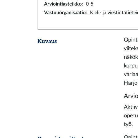
Arviointiasteikko
:
0-5
Vastuuorganisaatio
:
Kieli- ja viestintätiete
Opint
Kuvaus
viite
näkök
korpus
variaa
Harjoi
Arvio
Aktii
opetu
työ.
Opint