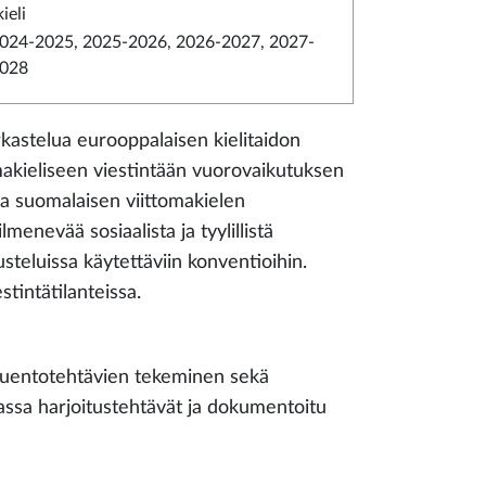
ieli
024-2025, 2025-2026, 2026-2027, 2027-
028
rkastelua eurooppalaisen kielitaidon
omakieliseen viestintään vuorovaikutuksen
 ja suomalaisen viittomakielen
lmenevää sosiaalista ja tyylillistä
usteluissa käytettäviin konventioihin.
stintätilanteissa.
, luentotehtävien tekeminen sekä
assa harjoitustehtävät ja dokumentoitu