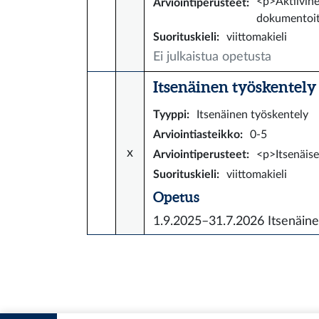
<p>Aktiivine
Arviointiperusteet
:
dokumentoit
Suorituskieli
:
viittomakieli
Ei julkaistua opetusta
Itsenäinen työskentely 
Tyyppi
:
Itsenäinen työskentely
Arviointiasteikko
:
0-5
x
Arviointiperusteet
:
<p>Itsenäise
Suorituskieli
:
viittomakieli
Opetus
1.9.2025–31.7.2026
Itsenäine