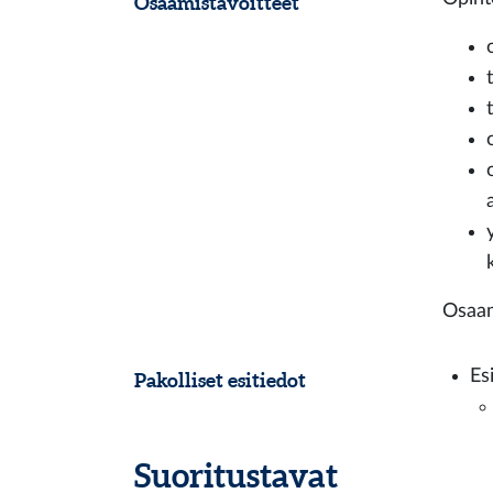
Osaamistavoitteet
Osaam
Es
Pakolliset esitiedot
Suoritustavat