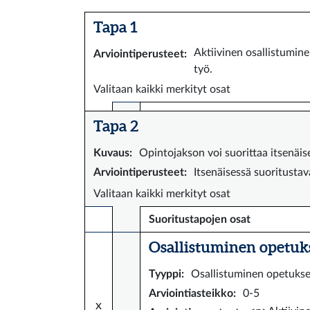
Tapa 1
Aktiivinen osallistumin
Arviointiperusteet
:
työ.
Valitaan kaikki merkityt osat
Tapa 2
Kuvaus
:
Opintojakson voi suorittaa itsenäis
Arviointiperusteet
:
Itsenäisessä suoritusta
Valitaan kaikki merkityt osat
Suoritustapojen osat
Osallistuminen opetuks
Tyyppi
:
Osallistuminen opetuks
Arviointiasteikko
:
0-5
x