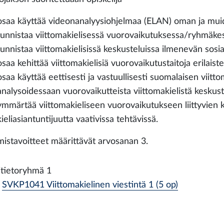
osaa käyttää videonanalyysiohjelmaa (ELAN) oman ja mui
tunnistaa viittomakielisessä vuorovaikutuksessa/ryhmäkes
tunnistaa viittomakielisissä keskusteluissa ilmenevän sosiaa
osaa kehittää viittomakielisiä vuorovaikutustaitoja erilais
osaa käyttää eettisesti ja vastuullisesti suomalaisen viit
analysoidessaan vuorovaikutteista viittomakielistä keskus
ymmärtää viittomakieliseen vuorovaikutukseen liittyvien 
kieliasiantuntijuutta vaativissa tehtävissä.
istavoitteet määrittävät arvosanan 3.
itietoryhmä 1
SVKP1041 Viittomakielinen viestintä 1 (5 op)