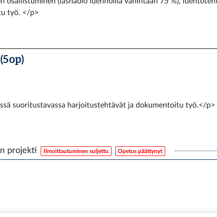
n osallistuminen (läsnäolo luennoilla vähintään 75 %), luentoteh
u työ. </p>
(5 op)
ssä suoritustavassa harjoitustehtävät ja dokumentoitu työ.</p>
n projekti
Ilmoittautuminen suljettu
Opetus päättynyt