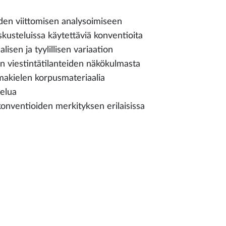
den viittomisen analysoimiseen
kusteluissa käytettäviä konventioita
lisen ja tyylillisen variaation
ten viestintätilanteiden näkökulmasta
tomakielen korpusmateriaalia
telua
konventioiden merkityksen erilaisissa