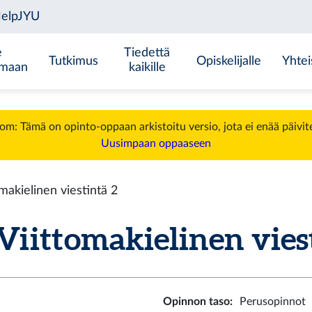
e
Tiedettä
Tutkimus
Opiskelijalle
Yhtei
emaan
kaikille
m: Tämä on opinto-oppaan arkistoitu versio, jota ei enää päivit
Uusimpaan oppaaseen
akielinen viestintä 2
ittomakielinen viesti
Opinnon taso
:
Perusopinnot