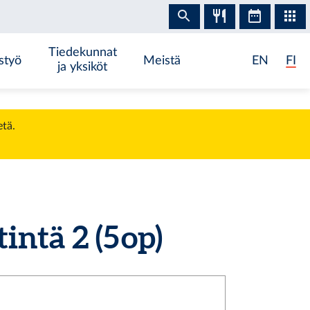
Tiedekunnat
styö
Meistä
EN
FI
ja yksiköt
etä.
ntä 2 (5 op)