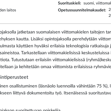
Suorituskieli
:
suomi, viittomak
2
iden laitos
Opetussuunnitelmakaudet
:
2
ojaksolla jatketaan suomalaisen viittomakielen taitojen ta
kehyksen kautta. Lisäksi opintojaksolla perehdytään viitt
ulmasta käyttäen hyväksi erilaisia teknologisia ratkaisuja
aineistoa. Tarkastellaan viittomakielisissä keskusteluissa i
tiota. Tutustutaan erilaisiin viittomakielisissä (ryhmä)kesk
tellaan ja kehitetään omaa viittomista erilaisissa ryhmävie
intiperusteet
vinen osallistuminen (läsnäolo luennoilla vähintään 75 %)
kseen liittyvä dokumentoitu työ. Itsenäisessä suoritustav
ojakson suoritettuaan opiskelija