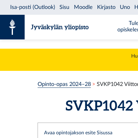
Siirry sisältöön
Tul
Jyväskylän yliopisto
opiskel
Huo
Opinto-opas 2024–28
SVKP1042 Viittom
SVKP1042 Vi
Avaa opintojakson esite Sisussa