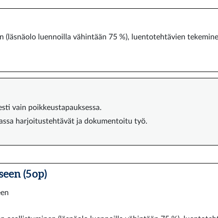
en (läsnäolo luennoilla vähintään 75 %), luentotehtävien tekemi
esti vain poikkeustapauksessa.
vassa harjoitustehtävät ja dokumentoitu työ.
een (5 op)
een