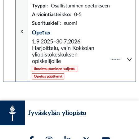
Tyyppi
:
Osallistuminen opetukseen
Arviointiasteikko
:
0-5
Suorituskieli
:
suomi
x
Opetus
1.9.2025–30.7.2026
Harjoittelu, vain Kokkolan
yliopistokeskuksen
opiskelijoille
Ilmoittautuminen suljettu
Opetus päättynyt
Jyväskylän yliopisto