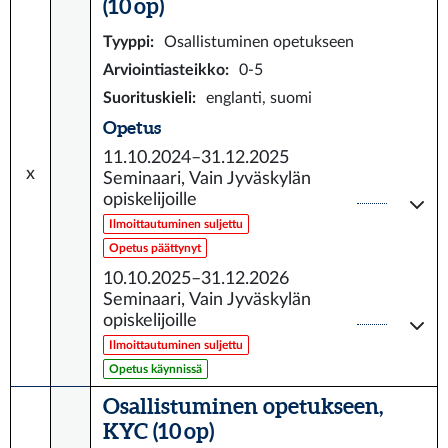
(10 op)
Tyyppi
:
Osallistuminen opetukseen
Arviointiasteikko
:
0-5
Suorituskieli
:
englanti, suomi
Opetus
11.10.2024–31.12.2025
x
Seminaari, Vain Jyväskylän
opiskelijoille
Ilmoittautuminen suljettu
Opetus päättynyt
10.10.2025–31.12.2026
Seminaari, Vain Jyväskylän
opiskelijoille
Ilmoittautuminen suljettu
Opetus käynnissä
Osallistuminen opetukseen,
KYC (10 op)