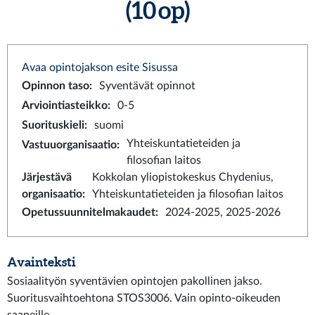
(10 op)
Avaa opintojakson esite Sisussa
Opinnon taso
:
Syventävät opinnot
Arviointiasteikko
:
0-5
Suorituskieli
:
suomi
Yhteiskuntatieteiden ja
Vastuuorganisaatio
:
filosofian laitos
Järjestävä
Kokkolan yliopistokeskus Chydenius,
organisaatio
:
Yhteiskuntatieteiden ja filosofian laitos
Opetussuunnitelmakaudet
:
2024-2025, 2025-2026
Avainteksti
Sosiaalityön syventävien opintojen pakollinen jakso.
Suoritusvaihtoehtona STOS3006. Vain opinto-oikeuden