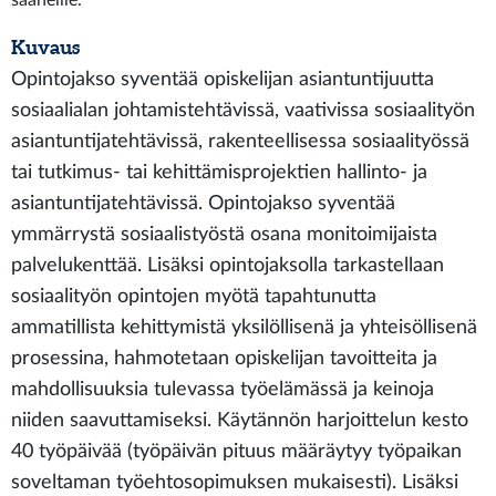
saaneille.
Kuvaus
Opintojakso syventää opiskelijan asiantuntijuutta
sosiaalialan johtamistehtävissä, vaativissa sosiaalityön
asiantuntijatehtävissä, rakenteellisessa sosiaalityössä
tai tutkimus- tai kehittämisprojektien hallinto- ja
asiantuntijatehtävissä. Opintojakso syventää
ymmärrystä sosiaalistyöstä osana monitoimijaista
palvelukenttää. Lisäksi opintojaksolla tarkastellaan
sosiaalityön opintojen myötä tapahtunutta
ammatillista kehittymistä yksilöllisenä ja yhteisöllisenä
prosessina, hahmotetaan opiskelijan tavoitteita ja
mahdollisuuksia tulevassa työelämässä ja keinoja
niiden saavuttamiseksi. Käytännön harjoittelun kesto
40 työpäivää (työpäivän pituus määräytyy työpaikan
soveltaman työehtosopimuksen mukaisesti). Lisäksi