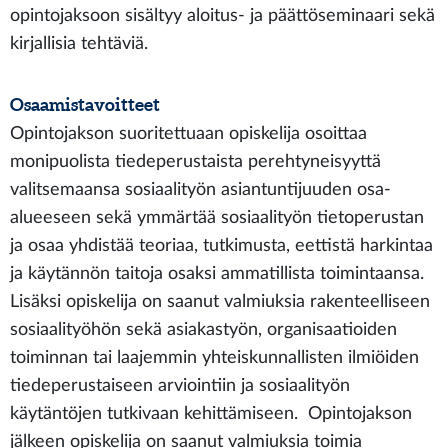
opintojaksoon sisältyy aloitus- ja päättöseminaari sekä
kirjallisia tehtäviä.
Osaamistavoitteet
Opintojakson suoritettuaan opiskelija osoittaa
monipuolista tiedeperustaista perehtyneisyyttä
valitsemaansa sosiaalityön asiantuntijuuden osa-
alueeseen sekä ymmärtää sosiaalityön tietoperustan
ja osaa yhdistää teoriaa, tutkimusta, eettistä harkintaa
ja käytännön taitoja osaksi ammatillista toimintaansa.
Lisäksi opiskelija on saanut valmiuksia rakenteelliseen
sosiaalityöhön sekä asiakastyön, organisaatioiden
toiminnan tai laajemmin yhteiskunnallisten ilmiöiden
tiedeperustaiseen arviointiin ja sosiaalityön
käytäntöjen tutkivaan kehittämiseen. Opintojakson
jälkeen opiskelija on saanut valmiuksia toimia