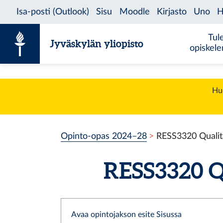
Siirry sisältöön
Tul
Jyväskylän yliopisto
opiskel
Huo
Opinto-opas 2024–28
RESS3320 Qualit
RESS3320 Qu
Avaa opintojakson esite Sisussa