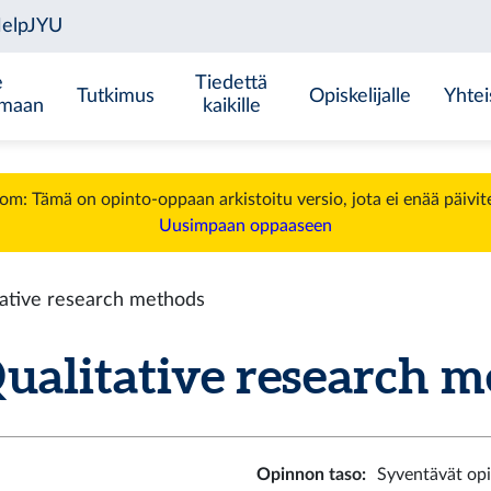
e
Tiedettä
Tutkimus
Opiskelijalle
Yhtei
emaan
kaikille
m: Tämä on opinto-oppaan arkistoitu versio, jota ei enää päivit
Uusimpaan oppaaseen
ative research methods
alitative research me
Opinnon taso
:
Syventävät op