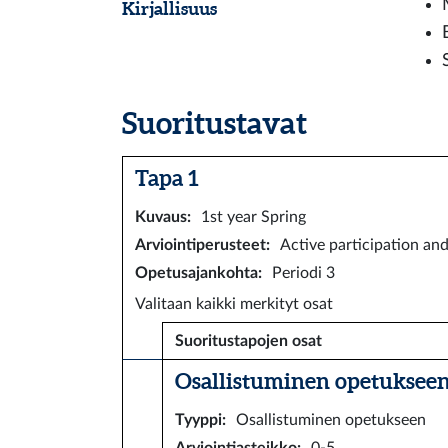
Kirjallisuus
Suoritustavat
Tapa 1
Kuvaus
:
1st year Spring
Arviointiperusteet
:
Active participation an
Opetusajankohta
:
Periodi 3
Valitaan kaikki merkityt osat
Suoritustapojen osat
Osallistuminen opetukseen 
Tyyppi
:
Osallistuminen opetukseen