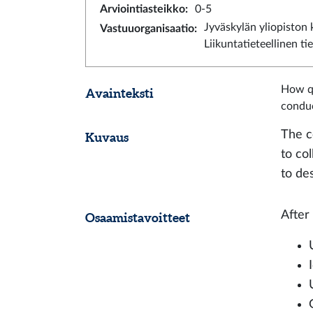
Arviointiasteikko
:
0-5
Jyväskylän yliopiston
Vastuuorganisaatio
:
Liikuntatieteellinen t
How qu
Avainteksti
conduc
The c
Kuvaus
to co
to de
After 
Osaamistavoitteet