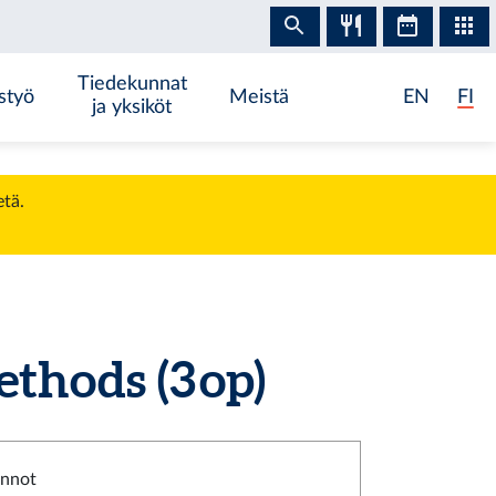
Tiedekunnat
styö
Meistä
EN
FI
ja yksiköt
etä.
thods (3 op)
innot