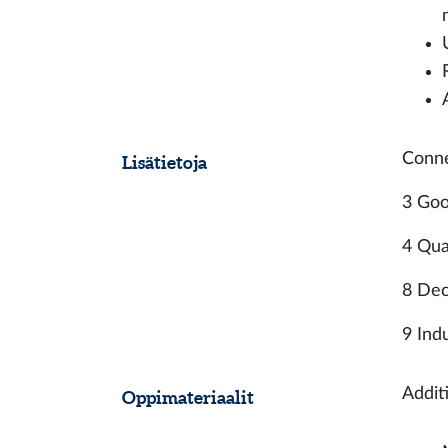
Conne
Lisätietoja
3 Goo
4 Qua
8 Dec
9 Ind
Addit
Oppimateriaalit