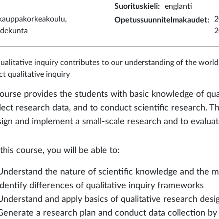
Suorituskieli
:
englanti
 kauppakorkeakoulu,
2
Opetussuunnitelmakaudet
:
iedekunta
2
alitative inquiry contributes to our understanding of the world?
t qualitative inquiry
ourse provides the students with basic knowledge of qual
llect research data, and to conduct scientific research. 
sign and implement a small-scale research and to evaluate 
this course, you will be able to:
Understand the nature of scientific knowledge and the m
Identify differences of qualitative inquiry frameworks
Understand and apply basics of qualitative research desi
Generate a research plan and conduct data collection by 