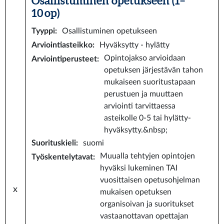
Osallistuminen opetukseen (1–
10 op)
Tyyppi
:
Osallistuminen opetukseen
Arviointiasteikko
:
Hyväksytty - hylätty
Opintojakso arvioidaan
Arviointiperusteet
:
opetuksen järjestävän tahon
mukaiseen suoritustapaan
perustuen ja muuttaen
arviointi tarvittaessa
asteikolle 0-5 tai hylätty-
hyväksytty.&nbsp;
Suorituskieli
:
suomi
Muualla tehtyjen opintojen
Työskentelytavat
:
hyväksi lukeminen TAI
vuosittaisen opetusohjelman
x
mukaisen opetuksen
organisoivan ja suoritukset
vastaanottavan opettajan