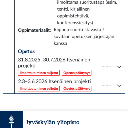
ilmoittama suoritustapa (esim.
tentti, kirjallinen
oppimistehtävä,
konferenssiesitys).
Riippuu suoritustavasta /
Oppimateriaalit
:
sovitaan opetuksen järjestäjän
kanssa
Opetus
31.8.2025–30.7.2026
Itsenäinen
projekti
Ilmoittautuminen suljettu
Opetus päättynyt
2.3–3.6.2026
Itsenäinen projekti
Ilmoittautuminen suljettu
Opetus päättynyt
Jyväskylän yliopisto