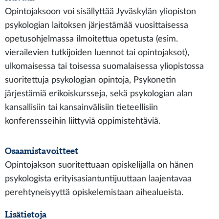
Opintojaksoon voi sisällyttää Jyväskylän yliopiston
psykologian laitoksen järjestämää vuosittaisessa
opetusohjelmassa ilmoitettua opetusta (esim.
vierailevien tutkijoiden luennot tai opintojaksot),
ulkomaisessa tai toisessa suomalaisessa yliopistossa
suoritettuja psykologian opintoja, Psykonetin
järjestämiä erikoiskursseja, sekä psykologian alan
kansallisiin tai kansainvälisiin tieteellisiin
konferensseihin liittyviä oppimistehtäviä.
Osaamistavoitteet
Opintojakson suoritettuaan opiskelijalla on hänen
psykologista erityisasiantuntijuuttaan laajentavaa
perehtyneisyyttä opiskelemistaan aihealueista.
Lisätietoja