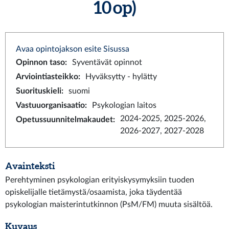
10 op)
Avaa opintojakson esite Sisussa
Opinnon taso
:
Syventävät opinnot
Arviointiasteikko
:
Hyväksytty - hylätty
Suorituskieli
:
suomi
Vastuuorganisaatio
:
Psykologian laitos
2024-2025, 2025-2026,
Opetussuunnitelmakaudet
:
2026-2027, 2027-2028
Avainteksti
Perehtyminen psykologian erityiskysymyksiin tuoden
opiskelijalle tietämystä/osaamista, joka täydentää
psykologian maisterintutkinnon (PsM/FM) muuta sisältöä.
Kuvaus