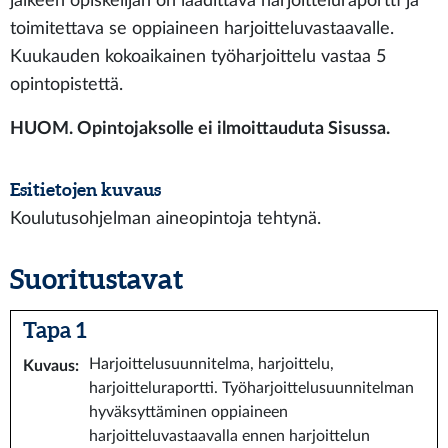
jälkeen opiskelijan on laadittava harjoitteluraportti ja
toimitettava se oppiaineen harjoitteluvastaavalle.
Kuukauden kokoaikainen työharjoittelu vastaa 5
opintopistettä.
HUOM. Opintojaksolle ei ilmoittauduta Sisussa.
Esitietojen kuvaus
Koulutusohjelman aineopintoja tehtynä.
Suoritustavat
Tapa 1
Harjoittelusuunnitelma, harjoittelu,
Kuvaus
:
harjoitteluraportti. Työharjoittelusuunnitelman
hyväksyttäminen oppiaineen
harjoitteluvastaavalla ennen harjoittelun