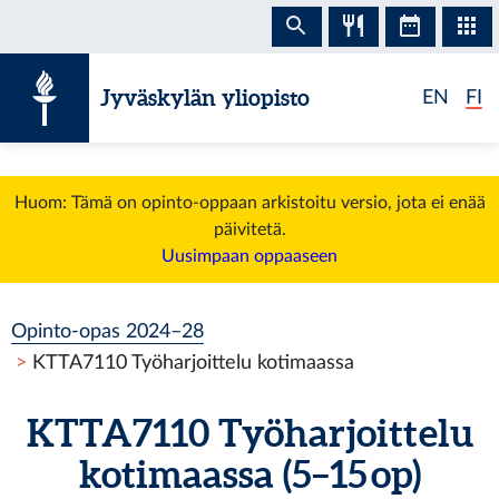
Siirry sisältöön
Jyväskylän yliopisto
EN
FI
Huom: Tämä on opinto-oppaan arkistoitu versio, jota ei enää
päivitetä.
Uusimpaan oppaaseen
Opinto-opas 2024–28
KTTA7110 Työharjoittelu kotimaassa
KTTA7110 Työharjoittelu
kotimaassa (5–15 op)