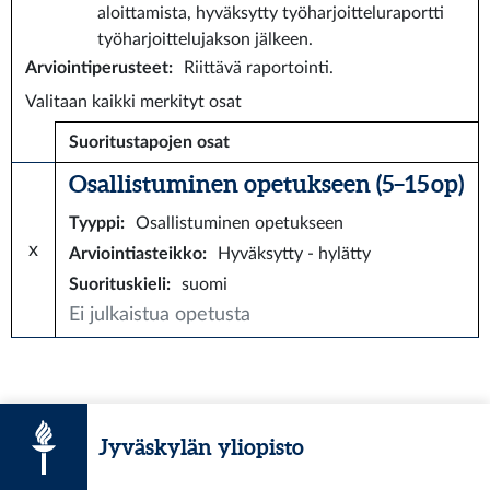
aloittamista, hyväksytty työharjoitteluraportti
työharjoittelujakson jälkeen.
Arviointiperusteet
:
Riittävä raportointi.
Valitaan kaikki merkityt osat
Suoritustapojen osat
Osallistuminen opetukseen (5–15 op)
Tyyppi
:
Osallistuminen opetukseen
x
Arviointiasteikko
:
Hyväksytty - hylätty
Suorituskieli
:
suomi
Ei julkaistua opetusta
Jyväskylän yliopisto