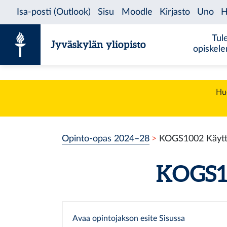
Siirry sisältöön
Tul
Jyväskylän yliopisto
opiskel
Huo
Opinto-opas 2024–28
KOGS1002 Käyttä
KOGS10
Avaa opintojakson esite Sisussa