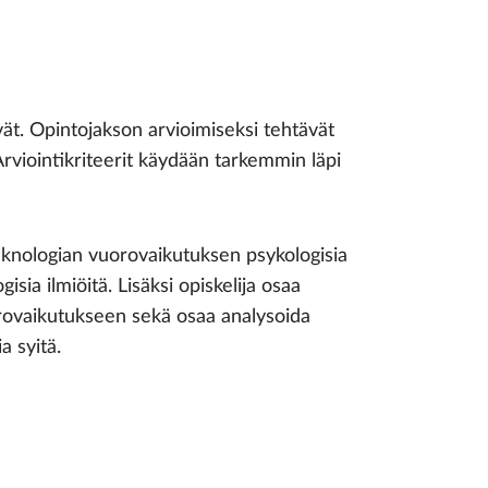
vät. Opintojakson arvioimiseksi tehtävät
 Arviointikriteerit käydään tarkemmin läpi
teknologian vuorovaikutuksen psykologisia
sia ilmiöitä. Lisäksi opiskelija osaa
uorovaikutukseen sekä osaa analysoida
 syitä.