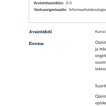
Arviointiasteikko
:
0-5
Vastuuorganisaatio
:
Informaatioteknologia
Avainteksti
Kurssi
Opint
Kuvaus
ja te
ongel
suunn
tekno
Suori
Opint
opiske