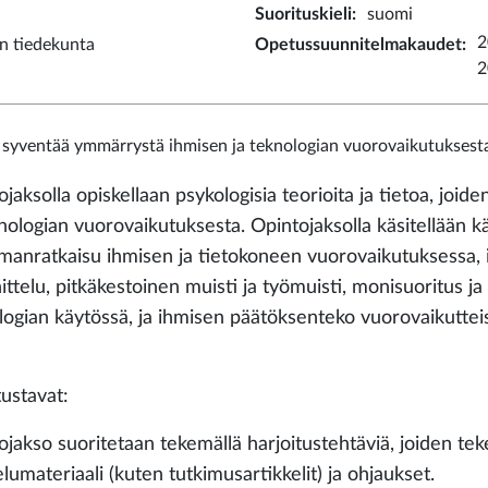
Suorituskieli
:
suomi
2
n tiedekunta
Opetussuunnitelmakaudet
:
2
 syventää ymmärrystä ihmisen ja teknologian vuorovaikutuksesta 
ojaksolla opiskellaan psykologisia teorioita ja tietoa, jo
knologian vuorovaikutuksesta. Opintojaksolla käsitellään k
manratkaisu ihmisen ja tietokoneen vuorovaikutuksessa, i
ittelu, pitkäkestoinen muisti ja työmuisti, monisuoritus ja
logian käytössä, ja ihmisen päätöksenteko vuorovaikutteis
tustavat:
ojakso suoritetaan tekemällä harjoitustehtäviä, joiden t
lumateriaali (kuten tutkimusartikkelit) ja ohjaukset.