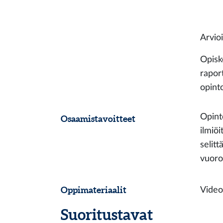
Arvio
Opisk
raport
opint
Opint
Osaamistavoitteet
ilmiöi
selit
vuoro
Oppimateriaalit
Video
Suoritustavat