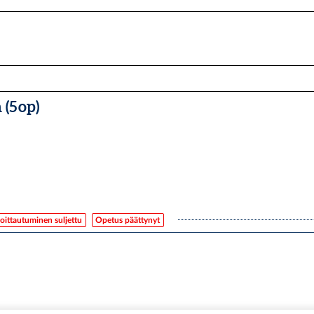
(5 op)
oittautuminen suljettu
Opetus päättynyt