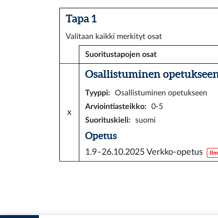
Tapa 1
Valitaan kaikki merkityt osat
Suoritustapojen osat
Osallistuminen opetukseen 
Tyyppi
:
Osallistuminen opetukseen
Arviointiasteikko
:
0-5
x
Suorituskieli
:
suomi
Opetus
1.9–26.10.2025
Verkko-opetus
Ilm