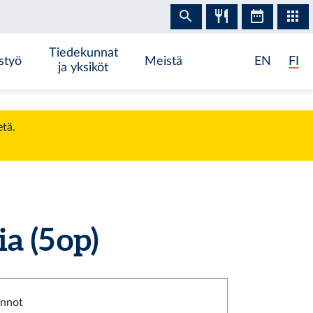
Tiedekunnat
styö
Meistä
EN
FI
ja yksiköt
etä.
 (5 op)
innot