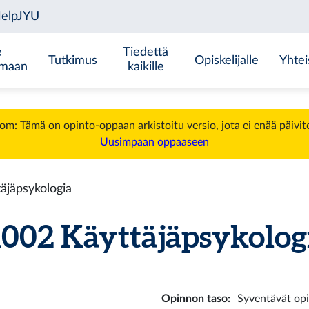
e
Tiedettä
Tutkimus
Opiskelijalle
Yhtei
emaan
kaikille
m: Tämä on opinto-oppaan arkistoitu versio, jota ei enää päivit
Uusimpaan oppaaseen
jäpsykologia
02 Käyttäjäpsykologia
Opinnon taso
:
Syventävät op