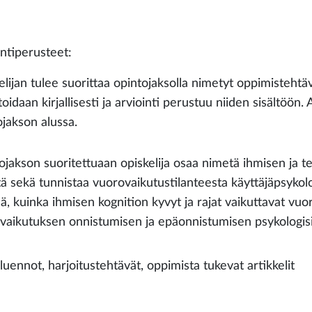
intiperusteet:
elijan tulee suorittaa opintojaksolla nimetyt oppimistehtä
oidaan kirjallisesti ja arviointi perustuu niiden sisältöön.
ojakson alussa.
ojakson suoritettuaan opiskelija osaa nimetä ihmisen ja 
tä sekä tunnistaa vuorovaikutustilanteesta käyttäjäpsykologi
tää, kuinka ihmisen kognition kyvyt ja rajat vaikuttavat v
vaikutuksen onnistumisen ja epäonnistumisen psykologisia
luennot, harjoitustehtävät, oppimista tukevat artikkelit