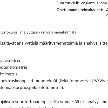
Suorituskieli
:
englanti, suomi
2
Opetussuunnitelmakaudet
:
2
toriokurssi analyyttisen kemian menetelmistä.
isältävät analyyttisiä määritysmenetelmiä ja analyysilaitte
gravimetria
potentiometria
titrimetria
spektroskooppiset menetelmät (liekkifotometria, UV/Vis-
atomiabsorptiospektrofotometria).
ojakson suoritettuaan opiskelija ymmärtää eri analyysimene