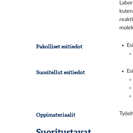
Labor
kuten
reakt
molek
Es
Pakolliset esitiedot
Es
Suositellut esitiedot
Työoh
Oppimateriaalit
Suoritustavat