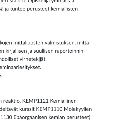
perustaidot. Opiskelija ymmärtää
ä ja tuntee perusteet kemiallisten
kkojen mittaliuosten valmistuksen, mitta-
 kirjallisen ja suullisen raportoinnin,
olliset virhetekijät.
seminaariesitykset.
.
n reaktio, KEMP1121 Kemiallinen
edeltävät kurssit KEMP1110 Molekyylien
P1130 Epäorgaanisen kemian perusteet)