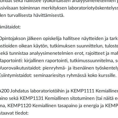
kohdat sekä hallitsee työkohtaisten analyysimenetelmien 
ssiviisaan toiminnan merkityksen laboratoriotyöskentelyss
den turvallisesta hävittämisestä.
ämätaidot:
Opintojakson jälkeen opiskelija hallitsee näytteiden ja tar
astioiden oikean käytön, tutkimuksen suunnittelun, tulosten
sekä tunnistaa analyysimenetelmien erot, rajoitteet ja mahd
Raportointi: kirjallinen raportointi, tutkimussuunnitelma, 
Vuorovaikutustaidot: pienryhmä- ja itsenäinen työskentely
Esiintymistaidot: seminaariesitys ryhmässä koko kurssille.
00 Johdatus laboratoriotöihin ja KEMP1111 Kemialline
aino sekä KEMP1131 Kemiallinen sitotuminen (tai näitä 
ma, KEMP1120 Kemiallinen tasapaino ja energia ja KEM
staavat tiedot: