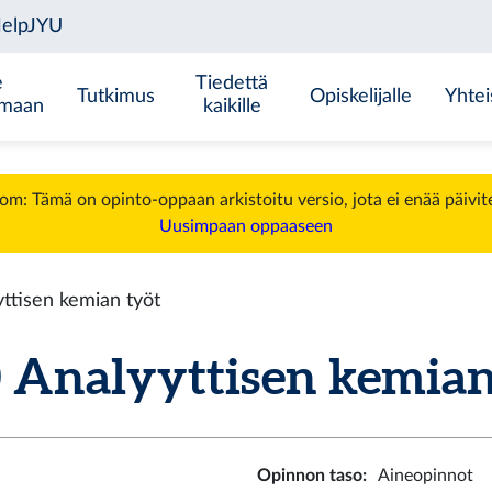
e
Tiedettä
Tutkimus
Opiskelijalle
Yhtei
emaan
kaikille
m: Tämä on opinto-oppaan arkistoitu versio, jota ei enää päivit
Uusimpaan oppaaseen
tisen kemian työt
nalyyttisen kemian t
Opinnon taso
:
Aineopinnot