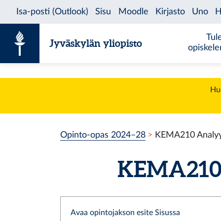
Siirry sisältöön
Tul
Jyväskylän yliopisto
opiskel
Huo
Opinto-opas 2024–28
KEMA210 Analyyt
KEMA210 A
Avaa opintojakson esite Sisussa