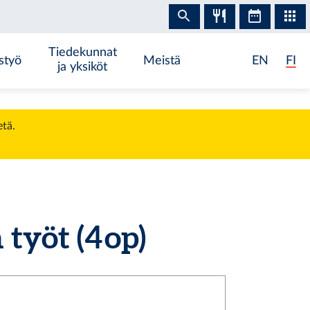
Tiedekunnat
styö
Meistä
EN
FI
ja yksiköt
etä.
yöt (4 op)