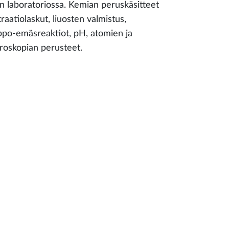
an laboratoriossa. Kemian peruskäsitteet
aatiolaskut, liuosten valmistus,
appo-emäsreaktiot, pH, atomien ja
roskopian perusteet.