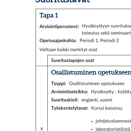
Tapa 1
Hyväksyttyyn suoritukse
Arviointiperusteet
:
toteutus sekä seminaarie
Opetusajankohta
:
Periodi 1, Periodi 2
Valitaan kaikki merkityt osat
Suoritustapojen osat
Osallistuminen opetukseen 
Tyyppi
:
Osallistuminen opetukseen
Arviointiasteikko
:
Hyväksytty - hylätt
Suorituskieli
:
englanti, suomi
Työskentelytavat
:
Kurssi koostuu:
johdatusluennos
x
laboratoriotöistä