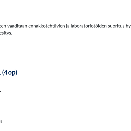
en vaaditaan ennakkotehtävien ja laboratoriotöiden suoritus hyv
sitys.
(4 op)
y
ta