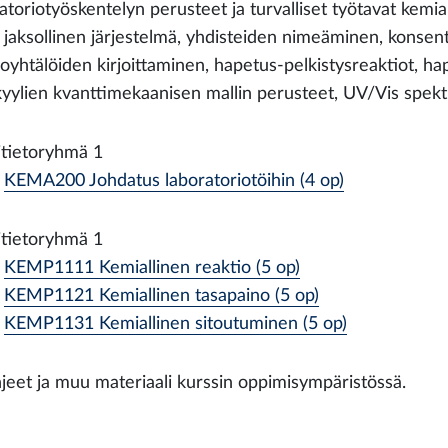
atoriotyöskentelyn perusteet ja turvalliset työtavat kemi
 jaksollinen järjestelmä, yhdisteiden nimeäminen, konsentr
ioyhtälöiden kirjoittaminen, hapetus-pelkistysreaktiot, h
yylien kvanttimekaanisen mallin perusteet, UV/Vis spekt
itietoryhmä 1
KEMA200 Johdatus laboratoriotöihin (4 op)
itietoryhmä 1
KEMP1111 Kemiallinen reaktio (5 op)
KEMP1121 Kemiallinen tasapaino (5 op)
KEMP1131 Kemiallinen sitoutuminen (5 op)
jeet ja muu materiaali kurssin oppimisympäristössä.