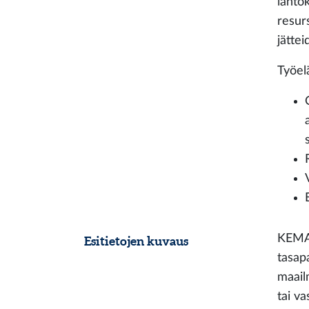
lähtö
resur
jättei
Työel
KEMA2
Esitietojen kuvaus
tasap
maail
tai va