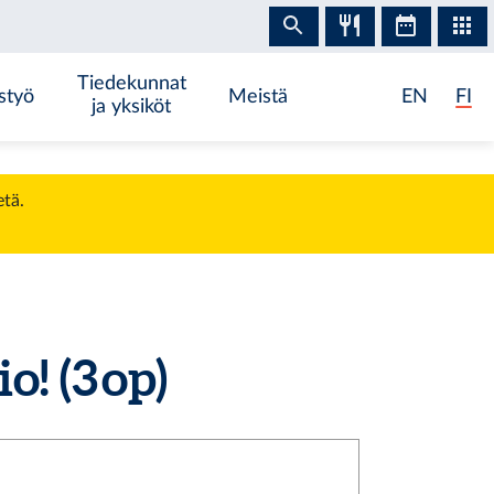
Tiedekunnat
styö
Meistä
EN
FI
ja yksiköt
etä.
! (3 op)