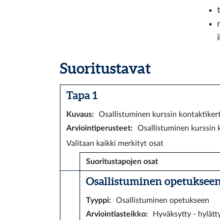
Suoritustavat
Tapa 1
Kuvaus
:
Osallistuminen kurssin kontaktikert
Arviointiperusteet
:
Osallistuminen kurssin 
Valitaan kaikki merkityt osat
Suoritustapojen osat
Osallistuminen opetukseen 
Tyyppi
:
Osallistuminen opetukseen
Arviointiasteikko
:
Hyväksytty - hylätt