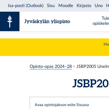
Siirry sisältöön
Tul
Jyväskylän yliopisto
opiskel
Huo
Opinto-opas 2024–28
JSBP2005 Unelma
JSBP200
Avaa opintojakson esite Sisussa