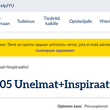
e
Tiedettä
Tutkimus
Opiskelijalle
Yhtei
emaan
kaikille
m: Tämä on opinto-oppaan arkistoitu versio, jota ei enää päivit
Uusimpaan oppaaseen
t+Inspiraatio!
5 Unelmat+Inspiraatio
Opinnon taso
:
Perusopinnot