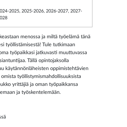
024-2025, 2025-2026, 2026-2027, 2027-
028
 oikeastaan menossa ja miltä työelämä tänä
si työllistämisestä! Tule tutkimaan
oma työpaikkasi jatkuvasti muuttuvassa
iantuntijaa. Tällä opintojaksolla
uu käytännönläheisten oppimistehtävien
omista työllistymismahdollisuuksista
oukko yrittäjiä ja oman työpaikkansa
telemaan ja työskentelemään.
ssä