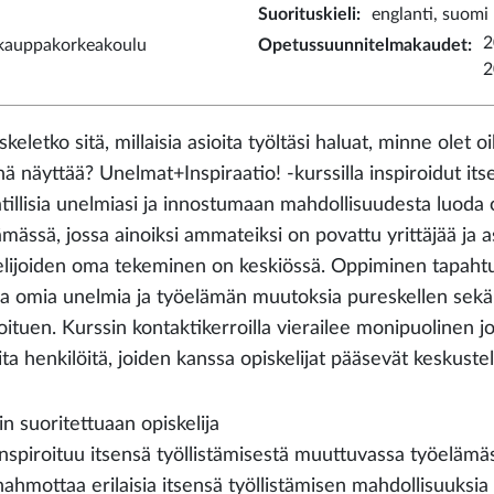
Suorituskieli
:
englanti, suomi
2
 kauppakorkeakoulu
Opetussuunnitelmakaudet
:
2
keletko sitä, millaisia asioita työltäsi haluat, minne olet
ä näyttää? Unelmat+Inspiraatio! -kurssilla inspiroidut itse
illisia unelmiasi ja innostumaan mahdollisuudesta luoda 
mässä, jossa ainoiksi ammateiksi on povattu yrittäjää ja as
elijoiden oma tekeminen on keskiössä. Oppiminen tapaht
sa omia unelmia ja työelämän muutoksia pureskellen sekä 
roituen. Kurssin kontaktikerroilla vierailee monipuolinen j
ita henkilöitä, joiden kanssa opiskelijat pääsevät keskus
n suoritettuaan opiskelija
inspiroituu itsensä työllistämisestä muuttuvassa työelämä
hahmottaa erilaisia itsensä työllistämisen mahdollisuuksia