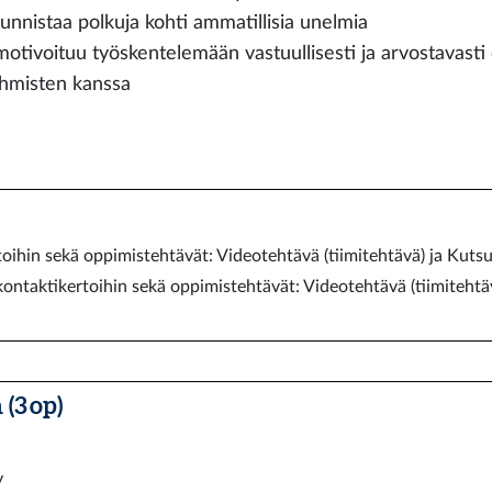
tunnistaa polkuja kohti ammatillisia unelmia
motivoituu työskentelemään vastuullisesti ja arvostavasti er
ihmisten kanssa
oihin sekä oppimistehtävät: Videotehtävä (tiimitehtävä) ja Kuts
kontaktikertoihin sekä oppimistehtävät: Videotehtävä (tiimitehtä
(3 op)
y