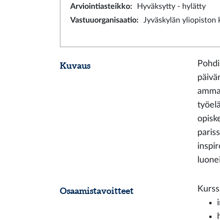
Arviointiasteikko
:
Hyväksytty - hylätty
Vastuuorganisaatio
:
Jyväskylän yliopiston
Pohdis
Kuvaus
päivän
ammat
työelä
opisk
paris
inspi
luone
Kurssi
Osaamistavoitteet