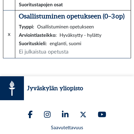
Suoritustapojen osat
Osallistuminen opetukseen (0–3 op)
Tyyppi
:
Osallistuminen opetukseen
x
Arviointiasteikko
:
Hyväksytty - hylätty
Suorituskieli
:
englanti, suomi
Ei julkaistua opetusta
Jyväskylän yliopisto
Saavutettavuus