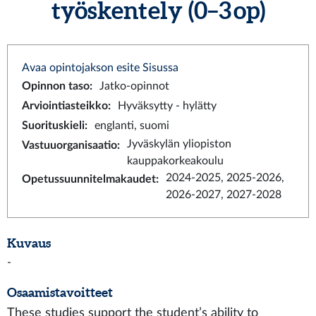
työskentely (0–3 op)
Avaa opintojakson esite Sisussa
Opinnon taso
:
Jatko-opinnot
Arviointiasteikko
:
Hyväksytty - hylätty
Suorituskieli
:
englanti, suomi
Jyväskylän yliopiston
Vastuuorganisaatio
:
kauppakorkeakoulu
2024-2025, 2025-2026,
Opetussuunnitelmakaudet
:
2026-2027, 2027-2028
Kuvaus
-
Osaamistavoitteet
These studies support the student’s ability to