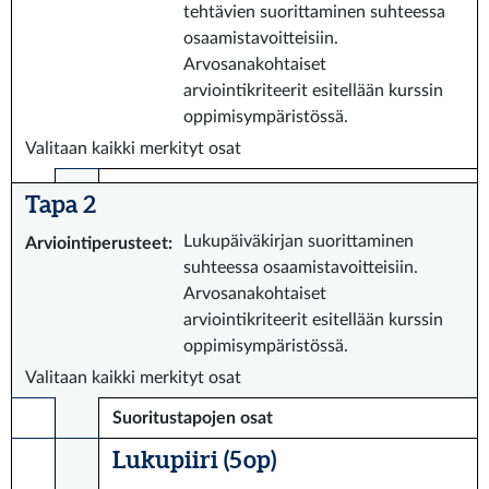
tehtävien suorittaminen suhteessa
osaamistavoitteisiin.
Arvosanakohtaiset
arviointikriteerit esitellään kurssin
oppimisympäristössä.
Valitaan kaikki merkityt osat
Tapa 2
Lukupäiväkirjan suorittaminen
Arviointiperusteet
:
suhteessa osaamistavoitteisiin.
Arvosanakohtaiset
arviointikriteerit esitellään kurssin
oppimisympäristössä.
Valitaan kaikki merkityt osat
Suoritustapojen osat
Lukupiiri (5 op)