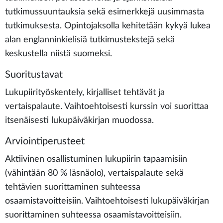
tutkimussuuntauksia sekä esimerkkejä uusimmasta
tutkimuksesta. Opintojaksolla kehitetään kykyä lukea
alan englanninkielisiä tutkimustekstejä sekä
keskustella niistä suomeksi.
Suoritustavat
Lukupiirityöskentely, kirjalliset tehtävät ja
vertaispalaute. Vaihtoehtoisesti kurssin voi suorittaa
itsenäisesti lukupäiväkirjan muodossa.
Arviointiperusteet
Aktiivinen osallistuminen lukupiirin tapaamisiin
(vähintään 80 % läsnäolo), vertaispalaute sekä
tehtävien suorittaminen suhteessa
osaamistavoitteisiin. Vaihtoehtoisesti lukupäiväkirjan
suorittaminen suhteessa osaamistavoitteisiin.