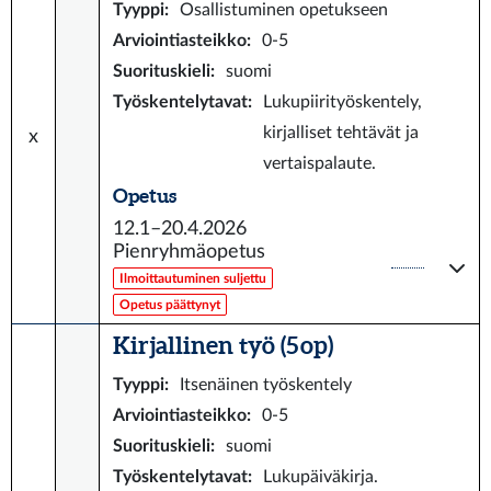
Tyyppi
:
Osallistuminen opetukseen
Arviointiasteikko
:
0-5
Suorituskieli
:
suomi
Työskentelytavat
:
Lukupiirityöskentely,
kirjalliset tehtävät ja
x
vertaispalaute.
Opetus
12.1–20.4.2026
Pienryhmäopetus
Ilmoittautuminen suljettu
Opetus päättynyt
Kirjallinen työ (5 op)
Tyyppi
:
Itsenäinen työskentely
Arviointiasteikko
:
0-5
Suorituskieli
:
suomi
Työskentelytavat
:
Lukupäiväkirja.