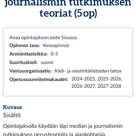
journalismin tutkimuksen
teoriat (5 op)
Avaa opintojakson esite Sisussa
Opinnon taso
:
Aineopinnot
Arviointiasteikko
:
0-5
Suorituskieli
:
suomi
Vastuuorganisaatio
:
Kieli- ja viestintätieteiden laitos
2024-2025, 2025-2026,
Opetussuunnitelmakaudet
:
2026-2027, 2027-2028
Kuvaus
Sisältö
Opintojaksolla käydään läpi median ja journalismin
tutkimuksen perusteorioita ja ajankohtaisia