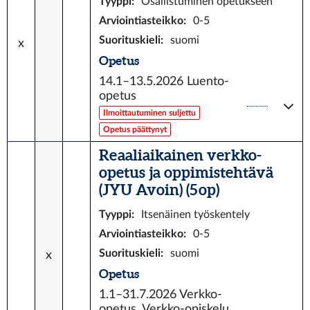
Tyyppi
:
Osallistuminen opetukseen
Arviointiasteikko
:
0-5
Suorituskieli
:
suomi
x
Opetus
14.1–13.5.2026
Luento-
opetus
Ilmoittautuminen suljettu
Opetus päättynyt
Reaaliaikainen verkko-
opetus ja oppimistehtävä
(JYU Avoin) (5 op)
Tyyppi
:
Itsenäinen työskentely
Arviointiasteikko
:
0-5
Suorituskieli
:
suomi
x
Opetus
1.1–31.7.2026
Verkko-
opetus, Verkko-opiskelu,