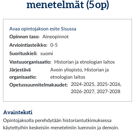
menetelmät (5 op)
Avaa opintojakson esite Sisussa
Opinnon taso
:
Aineopinnot
Arviointiasteikko
:
0-5
Suorituskieli
:
suomi
Vastuuorganisaatio
:
Historian ja etnologian laitos
Järjestävä
Avoin yliopisto, Historian ja
organisaatio
:
etnologian laitos
2024-2025, 2025-2026,
Opetussuunnitelmakaudet
:
2026-2027, 2027-2028
Avainteksti
Opintojaksolla perehdytään historiantutkimuksessa
käytettyihin keskeisiin menetelmiin luennoin ja demoin.