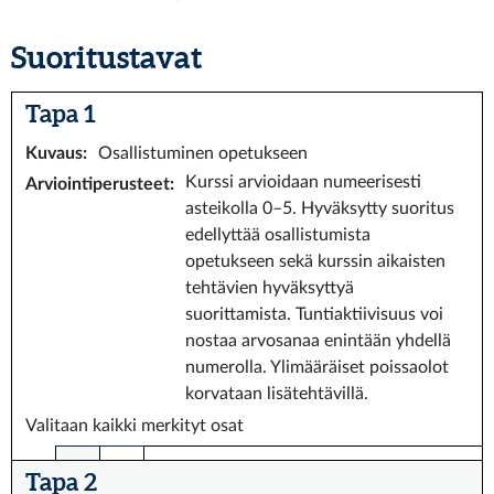
Suoritustavat
Tapa 1
Kuvaus
:
Osallistuminen opetukseen
Kurssi arvioidaan numeerisesti
Arviointiperusteet
:
asteikolla 0–5. Hyväksytty suoritus
edellyttää osallistumista
opetukseen sekä kurssin aikaisten
tehtävien hyväksyttyä
suorittamista. Tuntiaktiivisuus voi
nostaa arvosanaa enintään yhdellä
numerolla. Ylimääräiset poissaolot
korvataan lisätehtävillä.
Valitaan kaikki merkityt osat
Tapa 2