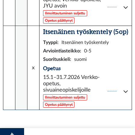
JYU avoin
Ilmoittautuminen suljettu
Opetus päättynyt
Itsenäinen työskentely (5 op)
Tyyppi
:
Itsenäinen työskentely
Arviointiasteikko
:
0-5
Suorituskieli
:
suomi
x
Opetus
15.1–31.7.2026
Verkko-
opetus,
sivuaineopiskelijoille
Ilmoittautuminen suljettu
Opetus päättynyt