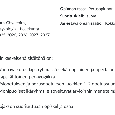
Opinnon taso
:
Perusopinnot
Suorituskieli
:
suomi
kus Chydenius,
Järjestävä organisaatio
:
Kokko
psykologian tiedekunta
025-2026, 2026-2027, 2027-
in keskeisenä sisältönä on:
Vuorovaikutus lapsiryhmässä sekä oppilaiden ja opettajan
Lapsilähtöinen pedagogiikka
Esiopetuksen ja perusopetuksen luokkien 1-2 opetussuun
Monipuoliset ikäryhmälle soveltuvat arvioinnin menetelmä
ojakson suoritettuaan opiskelija osaa