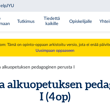
e
Tiedettä
Tutkimus
Opiskelijalle
Yhtei
emaan
kaikille
m: Tämä on opinto-oppaan arkistoitu versio, jota ei enää päivit
Uusimpaan oppaaseen
a alkuopetuksen pedagoginen perusta I
ja alkuopetuksen peda
I (4 op)