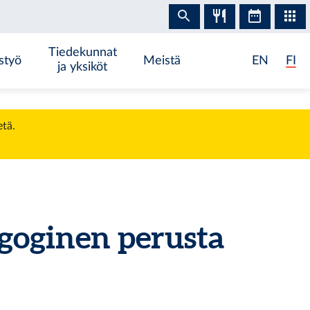
Tiedekunnat
styö
Meistä
EN
FI
ja yksiköt
etä.
goginen perusta