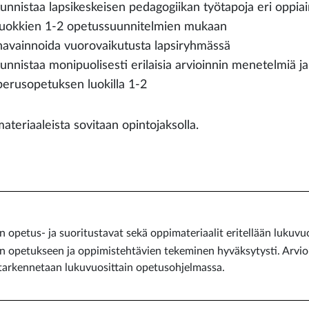
tunnistaa lapsikeskeisen pedagogiikan työtapoja eri oppi
luokkien 1-2 opetussuunnitelmien mukaan
havainnoida vuorovaikutusta lapsiryhmässä
tunnistaa monipuolisesti erilaisia arvioinnin menetelmiä j
perusopetuksen luokilla 1-2
ateriaaleista sovitaan opintojaksolla.
 opetus- ja suoritustavat sekä oppimateriaalit eritellään lukuvu
en opetukseen ja oppimistehtävien tekeminen hyväksytysti. Arvioi
e tarkennetaan lukuvuosittain opetusohjelmassa.