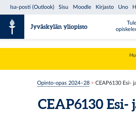
Siirry sisältöön
Tul
Jyväskylän yliopisto
opiskel
Huo
Opinto-opas 2024–28
CEAP6130 Esi- j
CEAP6130 Esi- 