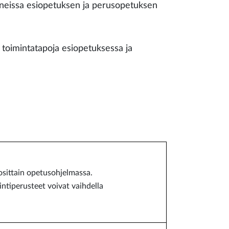
aineissa esiopetuksen ja perusopetuksen
a toimintatapoja esiopetuksessa ja
osittain opetusohjelmassa.
ntiperusteet voivat vaihdella