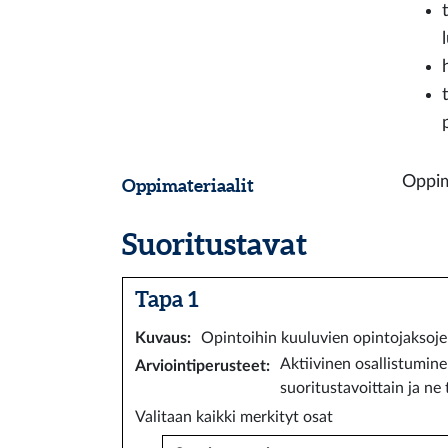
Oppim
Oppimateriaalit
Suoritustavat
Tapa 1
Kuvaus
:
Opintoihin kuuluvien opintojaksojen
Aktiivinen osallistumin
Arviointiperusteet
:
suoritustavoittain ja n
Valitaan kaikki merkityt osat