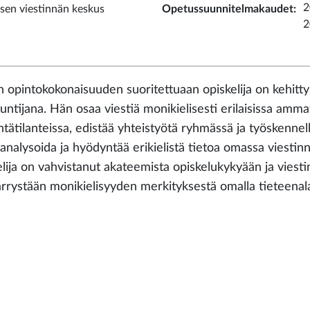
2
sen viestinnän keskus
Opetussuunnitelmakaudet
:
2
 opintokokonaisuuden suoritettuaan opiskelija on kehitty
untijana. Hän osaa viestiä monikielisesti erilaisissa ammat
ntätilanteissa, edistää yhteistyötä ryhmässä ja työskennell
, analysoida ja hyödyntää erikielistä tietoa omassa viest
elija on vahvistanut akateemista opiskelukykyään ja vies
rystään monikielisyyden merkityksestä omalla tieteenala