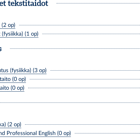
t tekstitaidot
 (2 op)
fysiikka) (1 op)
s
 (fysiikka) (3 op)
aito (0 op)
ito (0 op)
a) (2 op)
 Professional English (0 op)