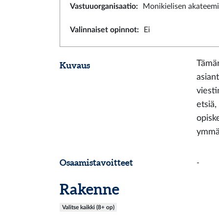
Vastuuorganisaatio
:
Monikielisen akateemi
Valinnaiset opinnot
:
Ei
Tämän
Kuvaus
asiant
viesti
etsiä
opisk
ymmär
Osaamistavoitteet
-
Rakenne
Valitse kaikki (8+ op)