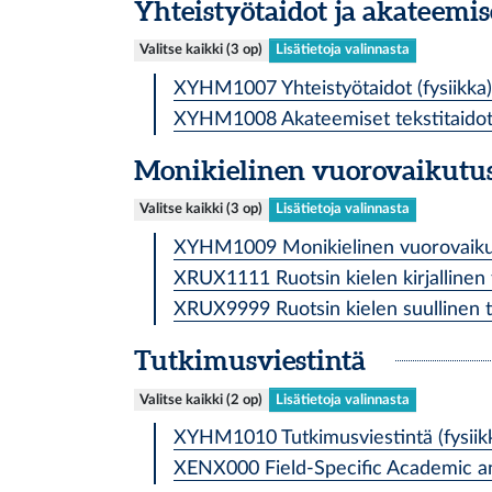
Yhteistyötaidot ja akateemise
Valitse kaikki (3 op)
Lisätietoja valinnasta
XYHM1007 Yhteistyötaidot (fysiikka)
XYHM1008 Akateemiset tekstitaidot (
Monikielinen vuorovaikutu
Valitse kaikki (3 op)
Lisätietoja valinnasta
XYHM1009 Monikielinen vuorovaikutus
XRUX1111 Ruotsin kielen kirjallinen t
XRUX9999 Ruotsin kielen suullinen ta
Tutkimusviestintä
Valitse kaikki (2 op)
Lisätietoja valinnasta
XYHM1010 Tutkimusviestintä (fysiikk
XENX000 Field-Specific Academic and