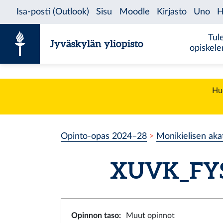
Siirry sisältöön
Tul
Jyväskylän yliopisto
opiskel
Huo
Opinto-opas 2024–28
Monikielisen aka
XUVK_FY
Opinnon taso
:
Muut opinnot