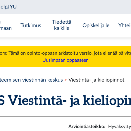
e
Tiedettä
Tutkimus
Opiskelijalle
Yhtei
emaan
kaikille
m: Tämä on opinto-oppaan arkistoitu versio, jota ei enää päivit
Uusimpaan oppaaseen
teemisen viestinnän keskus
Viestintä- ja kieliopinnot
S
Viestintä- ja kieliop
Arviointiasteikko
:
Hyväksytty 