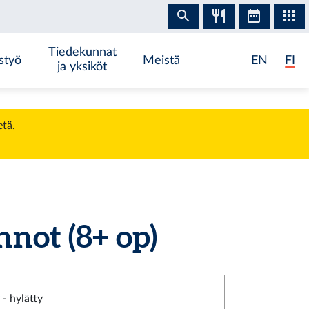
Tiedekunnat
styö
Meistä
EN
FI
ja yksiköt
etä.
innot
(8+ op)
- hylätty