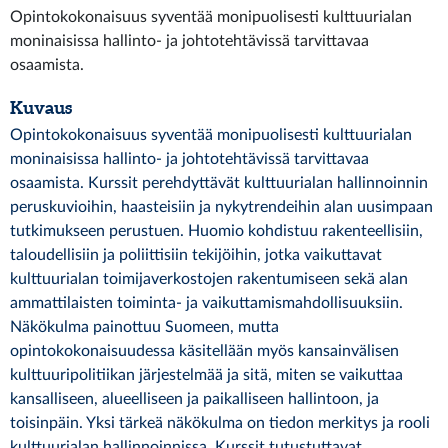
Opintokokonaisuus syventää monipuolisesti kulttuurialan
moninaisissa hallinto- ja johtotehtävissä tarvittavaa
osaamista.
Kuvaus
Opintokokonaisuus syventää monipuolisesti kulttuurialan
moninaisissa hallinto- ja johtotehtävissä tarvittavaa
osaamista. Kurssit perehdyttävät kulttuurialan hallinnoinnin
peruskuvioihin, haasteisiin ja nykytrendeihin alan uusimpaan
tutkimukseen perustuen. Huomio kohdistuu rakenteellisiin,
taloudellisiin ja poliittisiin tekijöihin, jotka vaikuttavat
kulttuurialan toimijaverkostojen rakentumiseen sekä alan
ammattilaisten toiminta- ja vaikuttamismahdollisuuksiin.
Näkökulma painottuu Suomeen, mutta
opintokokonaisuudessa käsitellään myös kansainvälisen
kulttuuripolitiikan järjestelmää ja sitä, miten se vaikuttaa
kansalliseen, alueelliseen ja paikalliseen hallintoon, ja
toisinpäin. Yksi tärkeä näkökulma on tiedon merkitys ja rooli
kulttuurialan hallinnoinnissa. Kurssit tutustuttavat