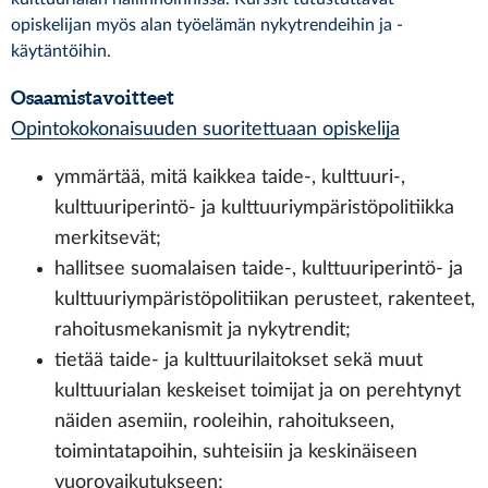
opiskelijan myös alan työelämän nykytrendeihin ja -
käytäntöihin
.
Osaamistavoitteet
Opintokokonaisuuden suoritettuaan opiskelija
ymmärtää, mitä kaikkea taide-, kulttuuri-,
kulttuuriperintö- ja kulttuuriympäristöpolitiikka
merkitsevät;
hallitsee suomalaisen taide-, kulttuuriperintö- ja
kulttuuriympäristöpolitiikan perusteet, rakenteet,
rahoitusmekanismit ja nykytrendit;
tietää taide- ja kulttuurilaitokset sekä muut
kulttuurialan keskeiset toimijat ja on perehtynyt
näiden asemiin, rooleihin, rahoitukseen,
toimintatapoihin, suhteisiin ja keskinäiseen
vuorovaikutukseen;