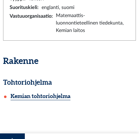
Suorituskieli
:
englanti, suomi
Matemaattis-
Vastuuorganisaatio
:
luonnontieteellinen tiedekunta,
Kemian laitos
Rakenne
Tohtoriohjelma
Kemian tohtoriohjelma