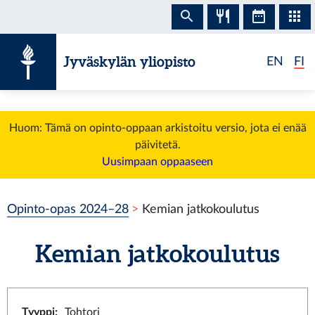
Siirry sisältöön
Jyväskylän yliopisto
EN
FI
Huom: Tämä on opinto-oppaan arkistoitu versio, jota ei enää
päivitetä.
Uusimpaan oppaaseen
Opinto-opas 2024–28
Kemian jatkokoulutus
Kemian jatkokoulutus
Tyyppi
:
Tohtori