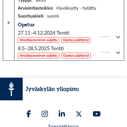
Tyyppi
:
Tentti
Arviointiasteikko
:
Hyväksytty - hylätty
Suorituskieli
:
suomi
x
Opetus
27.11–4.12.2024
Tentti
Ilmoittautuminen suljettu
Opetus päättynyt
8.5–28.5.2025
Tentti
Ilmoittautuminen suljettu
Opetus päättynyt
Jyväskylän yliopisto
Saavutettavuus