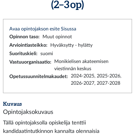
(2–3 op)
Avaa opintojakson esite Sisussa
Opinnon taso
:
Muut opinnot
Arviointiasteikko
:
Hyväksytty - hylätty
Suorituskieli
:
suomi
Monikielisen akateemisen
Vastuuorganisaatio
:
viestinnän keskus
2024-2025, 2025-2026,
Opetussuunnitelmakaudet
:
2026-2027, 2027-2028
Kuvaus
Opintojaksokuvaus
Tällä opintojaksolla opiskelija tenttii
kandidaatintutkinnon kannalta olennaisia