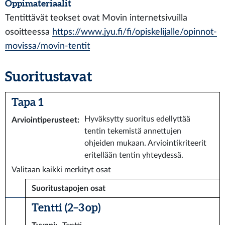
Oppimateriaalit
Tentittävät teokset ovat Movin internetsivuilla
osoitteessa
https://www.jyu.fi/fi/opiskelijalle/opinnot-
movissa/movin-tentit
Suoritustavat
Tapa 1
Hyväksytty suoritus edellyttää
Arviointiperusteet
:
tentin tekemistä annettujen
ohjeiden mukaan. Arviointikriteerit
eritellään tentin yhteydessä.
Valitaan kaikki merkityt osat
Suoritustapojen osat
Tentti (2–3 op)