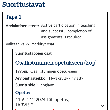
Suoritustavat
Tapa 1
Active participation in teaching
Arviointiperusteet
:
and successful completion of
assignments is required.
Valitaan kaikki merkityt osat
Suoritustapojen osat
Osallistuminen opetukseen (2 op)
Tyyppi
:
Osallistuminen opetukseen
Arviointiasteikko
:
Hyväksytty - hylätty
Suorituskieli
:
englanti
Opetus
11.9–4.12.2024
Lähiopetus,
JARVIS 2