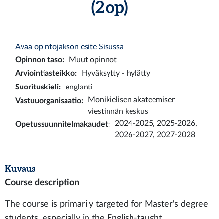
(2 op)
Avaa opintojakson esite Sisussa
Opinnon taso
:
Muut opinnot
Arviointiasteikko
:
Hyväksytty - hylätty
Suorituskieli
:
englanti
Monikielisen akateemisen
Vastuuorganisaatio
:
viestinnän keskus
2024-2025, 2025-2026,
Opetussuunnitelmakaudet
:
2026-2027, 2027-2028
Kuvaus
Course description
The course is primarily targeted for Master's degree
students, especially in the English-taught