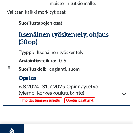
maisterin tutkielmalle.
Valitaan kaikki merkityt osat
Suoritustapojen osat
Itsenäinen työskentely, ohjaus
(30 op)
Tyyppi
:
Itsenäinen työskentely
Arviointiasteikko
:
0-5
x
Suorituskieli
:
englanti, suomi
Opetus
6.8.2024–31.7.2025
Opinnäytetyö
(ylempi korkeakoulututkinto)
Ilmoittautuminen suljettu
Opetus päättynyt