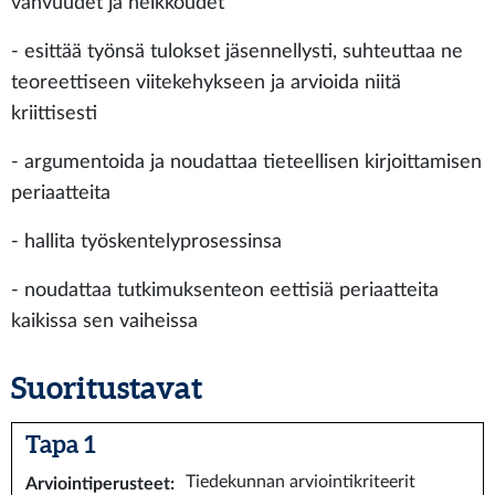
vahvuudet ja heikkoudet
- esittää työnsä tulokset jäsennellysti, suhteuttaa ne
teoreettiseen viitekehykseen ja arvioida niitä
kriittisesti
- argumentoida ja noudattaa tieteellisen kirjoittamisen
periaatteita
- hallita työskentelyprosessinsa
- noudattaa tutkimuksenteon eettisiä periaatteita
kaikissa sen vaiheissa
Suoritustavat
Tapa 1
Tiedekunnan arviointikriteerit
Arviointiperusteet
: