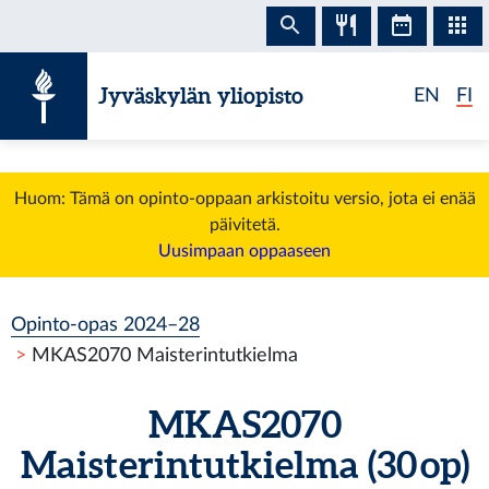
Siirry sisältöön
Jyväskylän yliopisto
EN
FI
Huom: Tämä on opinto-oppaan arkistoitu versio, jota ei enää
päivitetä.
Uusimpaan oppaaseen
Opinto-opas 2024–28
MKAS2070 Maisterintutkielma
MKAS2070
Maisterintutkielma (30 op)