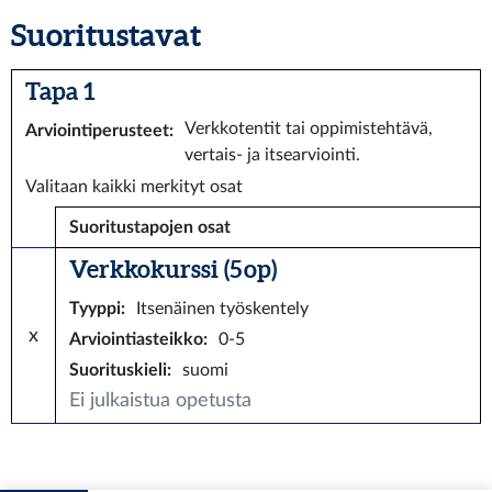
Suoritustavat
Tapa 1
Verkkotentit tai oppimistehtävä,
Arviointiperusteet
:
vertais- ja itsearviointi.
Valitaan kaikki merkityt osat
Suoritustapojen osat
Verkkokurssi (5 op)
Tyyppi
:
Itsenäinen työskentely
x
Arviointiasteikko
:
0-5
Suorituskieli
:
suomi
Ei julkaistua opetusta