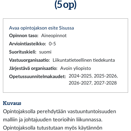
(5 op)
Avaa opintojakson esite Sisussa
Opinnon taso
:
Aineopinnot
Arviointiasteikko
:
0-5
Suorituskieli
:
suomi
Vastuuorganisaatio
:
Liikuntatieteellinen tiedekunta
Järjestävä organisaatio
:
Avoin yliopisto
2024-2025, 2025-2026,
Opetussuunnitelmakaudet
:
2026-2027, 2027-2028
Kuvaus
Opintojaksolla perehdytään vastuuntuntoisuuden
malliin ja johtajuuden teorioihin liikunnassa.
Opintojaksolla tutustutaan myös käytännön