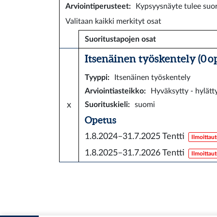
Arviointiperusteet
:
Kypsyysnäyte tulee suori
Valitaan kaikki merkityt osat
Suoritustapojen osat
Itsenäinen työskentely (0 o
Tyyppi
:
Itsenäinen työskentely
Arviointiasteikko
:
Hyväksytty - hylätt
x
Suorituskieli
:
suomi
Opetus
1.8.2024–31.7.2025
Tentti
Ilmoittau
1.8.2025–31.7.2026
Tentti
Ilmoittau