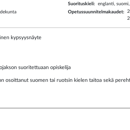
Suorituskieli
:
englanti, suomi,
2
iedekunta
Opetussuunnitelmakaudet
:
2
llinen kypsyysnäyte
ojakson suoritettuaan opiskelija
on osoittanut suomen tai ruotsin kielen taitoa sekä pereh