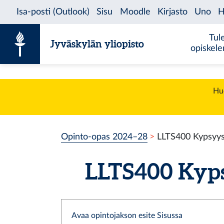
Siirry sisältöön
Tul
Jyväskylän yliopisto
opiskel
Huo
Opinto-opas 2024–28
LLTS400 Kypsyysn
LLTS400 Kypsy
Avaa opintojakson esite Sisussa