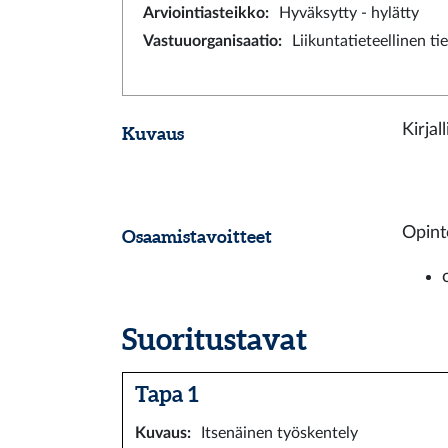
Arviointiasteikko
:
Hyväksytty - hylätty
Vastuuorganisaatio
:
Liikuntatieteellinen t
Kirja
Kuvaus
Opint
Osaamistavoitteet
Suoritustavat
Tapa 1
Kuvaus
:
Itsenäinen työskentely