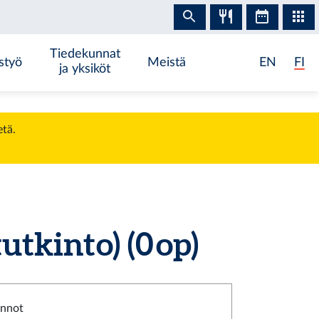
Tiedekunnat
styö
Meistä
EN
FI
ja yksiköt
etä.
tkinto) (0 op)
innot