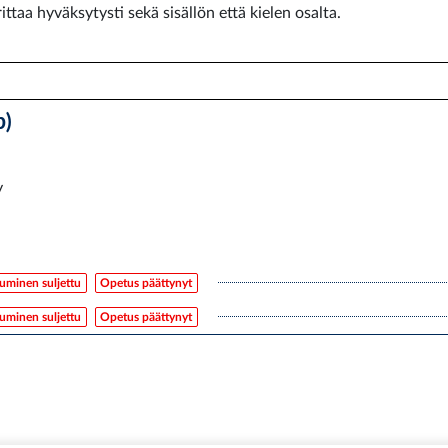
ttaa hyväksytysti sekä sisällön että kielen osalta.
p)
y
tuminen suljettu
Opetus päättynyt
tuminen suljettu
Opetus päättynyt