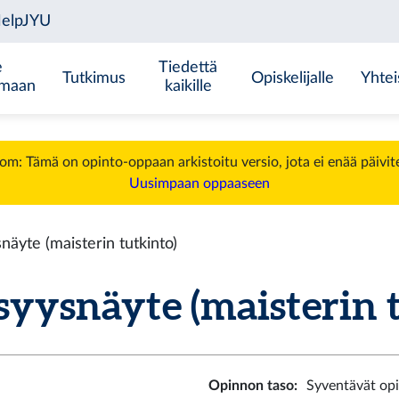
e
Tiedettä
Tutkimus
Opiskelijalle
Yhtei
emaan
kaikille
m: Tämä on opinto-oppaan arkistoitu versio, jota ei enää päivit
Uusimpaan oppaaseen
äyte (maisterin tutkinto)
ysnäyte (maisterin tu
Opinnon taso
:
Syventävät op