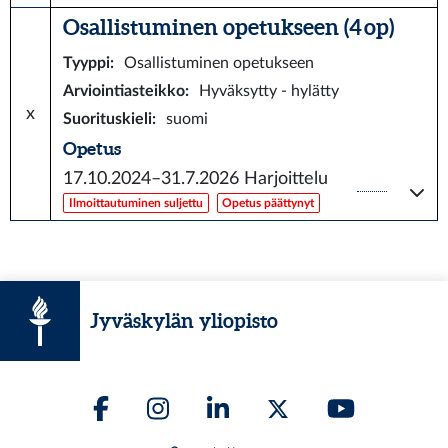
Osallistuminen opetukseen (4 op)
Tyyppi
:
Osallistuminen opetukseen
Arviointiasteikko
:
Hyväksytty - hylätty
x
Suorituskieli
:
suomi
Opetus
17.10.2024–31.7.2026
Harjoittelu
Ilmoittautuminen suljettu
Opetus päättynyt
Jyväskylän yliopisto