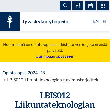
Siirry sisältöön
Jyväskylän yliopisto
EN
FI
Huom: Tämä on opinto-oppaan arkistoitu versio, jota ei enää
päivitetä.
Uusimpaan oppaaseen
Opinto-opas 2024–28
LBIS012 Liikuntateknologian tutkimusharjoittelu
LBIS012
Liikuntateknologian