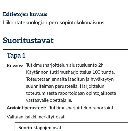
Esitietojen kuvaus
Liikuntateknologian perusopintokokonaisuus.
Suoritustavat
Tapa 1
Tutkimusharjoittelun alustusluento 2h.
Kuvaus
:
Käytännön tutkimusharjoittelua 100 tuntia.
Toteutetaan ennalta laaditun ja hyväksytyn
suunnitelman perusteella. Harjoittelun
toteutumisesta raportoidaan opintojaksosta
vastaavalle opettajalle.
Arviointiperusteet
:
Tutkimusharjoittelun raportointi.
Valitaan kaikki merkityt osat
Suoritustapojen osat