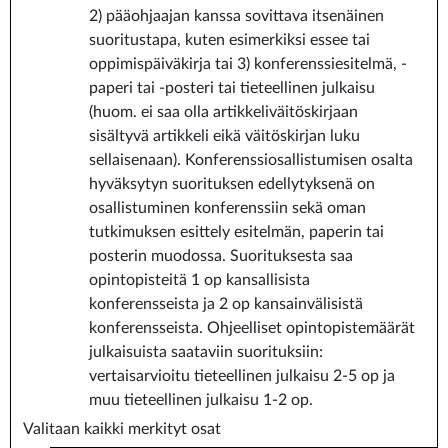
2) pääohjaajan kanssa sovittava itsenäinen
suoritustapa, kuten esimerkiksi essee tai
oppimispäiväkirja tai 3) konferenssiesitelmä, -
paperi tai -posteri tai tieteellinen julkaisu
(huom. ei saa olla artikkeliväitöskirjaan
sisältyvä artikkeli eikä väitöskirjan luku
sellaisenaan). Konferenssiosallistumisen osalta
hyväksytyn suorituksen edellytyksenä on
osallistuminen konferenssiin sekä oman
tutkimuksen esittely esitelmän, paperin tai
posterin muodossa. Suorituksesta saa
opintopisteitä 1 op kansallisista
konferensseista ja 2 op kansainvälisistä
konferensseista. Ohjeelliset opintopistemäärät
julkaisuista saataviin suorituksiin:
vertaisarvioitu tieteellinen julkaisu 2-5 op ja
muu tieteellinen julkaisu 1-2 op.
Valitaan kaikki merkityt osat