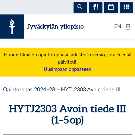
Siirry sisältöön
Jyväskylän yliopisto
EN
FI
Huom: Tämä on opinto-oppaan arkistoitu versio, jota ei enää
päivitetä.
Uusimpaan oppaaseen
Opinto-opas 2024–28
HYTJ2303 Avoin tiede III
HYTJ2303 Avoin tiede III
(1–5 op)