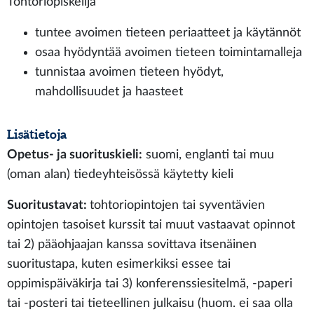
Tohtoriopiskelija
tuntee avoimen tieteen periaatteet ja käytännöt
osaa hyödyntää avoimen tieteen toimintamalleja
tunnistaa avoimen tieteen hyödyt,
mahdollisuudet ja haasteet
Lisätietoja
Opetus- ja suorituskieli:
suomi, englanti tai muu
(oman alan) tiedeyhteisössä käytetty kieli
Suoritustavat:
tohtoriopintojen tai syventävien
opintojen tasoiset kurssit tai muut vastaavat opinnot
tai 2) pääohjaajan kanssa sovittava itsenäinen
suoritustapa, kuten esimerkiksi essee tai
oppimispäiväkirja tai 3) konferenssiesitelmä, -paperi
tai -posteri tai tieteellinen julkaisu (huom. ei saa olla