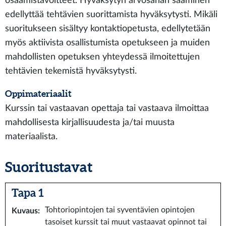
osaamistavoitteet. Hyväksytyn arvosanan saaminen
edellyttää tehtävien suorittamista hyväksytysti. Mikäli
suoritukseen sisältyy kontaktiopetusta, edellytetään
myös aktiivista osallistumista opetukseen ja muiden
mahdollisten opetuksen yhteydessä ilmoitettujen
tehtävien tekemistä hyväksytysti.
Oppimateriaalit
Kurssin tai vastaavan opettaja tai vastaava ilmoittaa
mahdollisesta kirjallisuudesta ja/tai muusta
materiaalista.
Suoritustavat
Tapa 1
Tohtoriopintojen tai syventävien opintojen
Kuvaus
:
tasoiset kurssit tai muut vastaavat opinnot tai