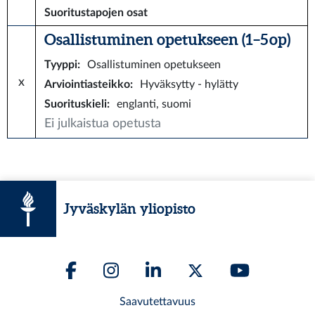
Suoritustapojen osat
Osallistuminen opetukseen (1–5 op)
Tyyppi
:
Osallistuminen opetukseen
x
Arviointiasteikko
:
Hyväksytty - hylätty
Suorituskieli
:
englanti, suomi
Ei julkaistua opetusta
Jyväskylän yliopisto
Saavutettavuus