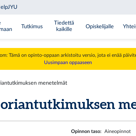
e
Tiedettä
Tutkimus
Opiskelijalle
Yhtei
emaan
kaikille
m: Tämä on opinto-oppaan arkistoitu versio, jota ei enää päivit
Uusimpaan oppaaseen
iantutkimuksen menetelmät
oriantutkimuksen men
Opinnon taso
:
Aineopinnot