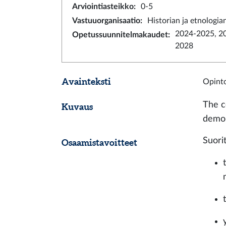
Arviointiasteikko
:
0-5
Vastuuorganisaatio
:
Historian ja etnologian
2024-2025, 2
Opetussuunnitelmakaudet
:
2028
Avainteksti
Opinto
The c
Kuvaus
demon
Suori
Osaamistavoitteet