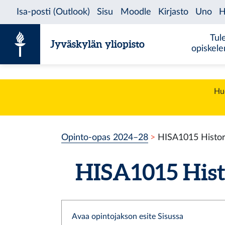
Siirry sisältöön
Tul
Jyväskylän yliopisto
opiskel
Huo
Opinto-opas 2024–28
HISA1015 Histor
HISA1015 Hist
Avaa opintojakson esite Sisussa