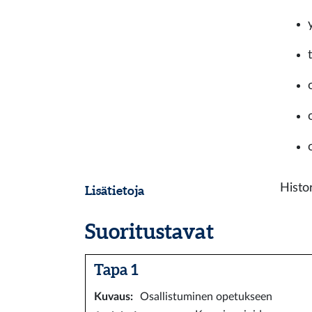
Histo
Lisätietoja
Suoritustavat
Tapa 1
Kuvaus
:
Osallistuminen opetukseen