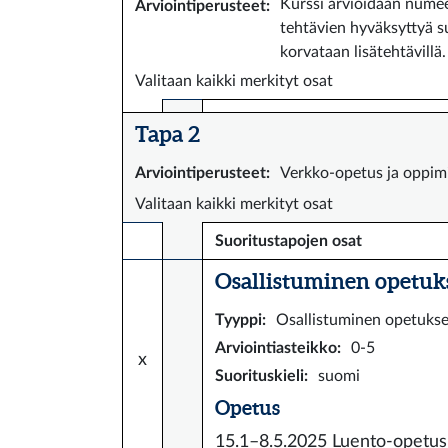
Kurssi arvioidaan numeer
Arviointiperusteet
:
tehtävien hyväksyttyä su
korvataan lisätehtävillä.
Valitaan kaikki merkityt osat
Tapa 2
Arviointiperusteet
:
Verkko-opetus ja oppim
Valitaan kaikki merkityt osat
Suoritustapojen osat
Osallistuminen opetuks
Tyyppi
:
Osallistuminen opetuks
Arviointiasteikko
:
0-5
x
Suorituskieli
:
suomi
Opetus
15.1–8.5.2025
Luento-opetus