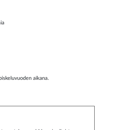
mia
a
. opiskeluvuoden aikana.