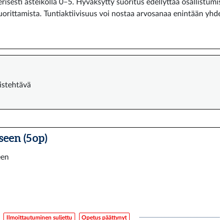
isesti asteikolla 0–5. Hyväksytty suoritus edellyttää osallistum
orittamista. Tuntiaktiivisuus voi nostaa arvosanaa enintään yhde
istehtävä
een (5 op)
een
Ilmoittautuminen suljettu
Opetus päättynyt