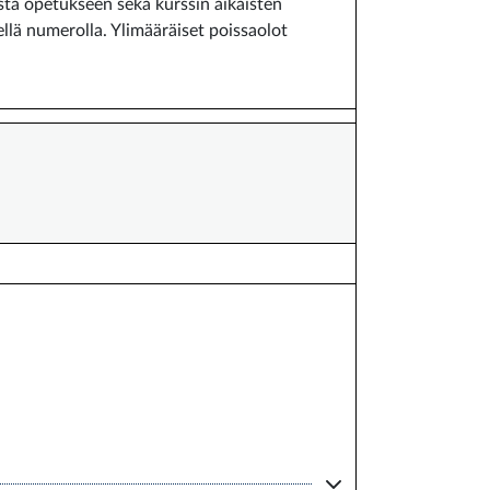
ista opetukseen sekä kurssin aikaisten
llä numerolla. Ylimääräiset poissaolot