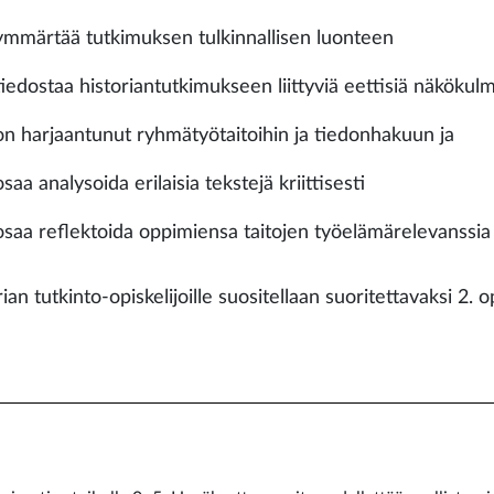
ymmärtää tutkimuksen tulkinnallisen luonteen
tiedostaa historiantutkimukseen liittyviä eettisiä näkökul
on harjaantunut ryhmätyötaitoihin ja tiedonhakuun ja
osaa analysoida erilaisia tekstejä kriittisesti
osaa reflektoida oppimiensa taitojen työelämärelevanssi
rian tutkinto-opiskelijoille suositellaan suoritettavaksi 2