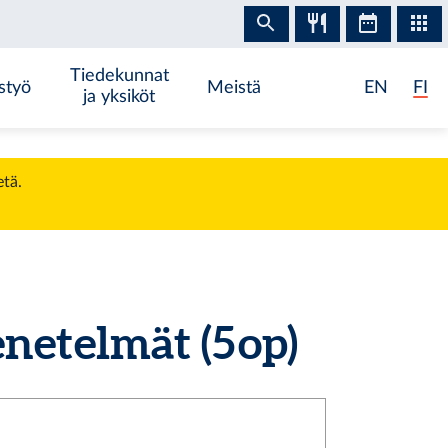
Tiedekunnat
styö
Meistä
EN
FI
ja yksiköt
etä.
etelmät (5 op)