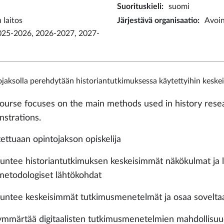
Suorituskieli
:
suomi
 laitos
Järjestävä organisaatio
:
Avoin
025-2026, 2026-2027, 2027-
jaksolla perehdytään historiantutkimuksessa käytettyihin keskei
ourse focuses on the main methods used in history rese
strations.
tettuaan opintojakson opiskelija
tuntee historiantutkimuksen keskeisimmät näkökulmat ja l
metodologiset lähtökohdat
tuntee keskeisimmät tutkimusmenetelmät ja osaa soveltaa 
ymmärtää digitaalisten tutkimusmenetelmien mahdollisu