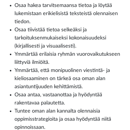
Osaa hakea tarvitsemaansa tietoa ja löytää
lukemistaan erikielisistä teksteistä olennaisen
tiedon.
Osaa tiivistää tietoa selkeäksi ja
tarkoituksenmukaiseksi kokonaisuudeksi
(kirjallisesti ja visuaalisesti).
Ymmärtää erilaisia ryhmän vuorovaikutukseen
liittyviä ilmiöitä.
Ymmärtää, että monipuolinen viestintä- ja
kieliosaaminen on tärkeä osa oman alan
asiantuntijuuden kehittämistä.
Osaa antaa, vastaanottaa ja hyödyntää
rakentavaa palautetta.
Tuntee oman alan kannalta olennaisia
oppimisstrategioita ja osaa hyödyntää niitä
opinnoissaan.