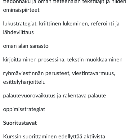
tiedonhaku ja oman tieteenalan tekstilajit ja niiden
ominaispiirteet
lukustrategiat, kriittinen lukeminen, referointi ja
lähdeviittaus
oman alan sanasto
kirjoittaminen prosessina, tekstin muokkaaminen
ryhmäviestinnän perusteet, viestintavarmuus,
esittelyharjoittelu
palautevuorovaikutus ja rakentava palaute
oppimisstrategiat
Suoritustavat
Kurssin suorittaminen edellyttää aktiivista