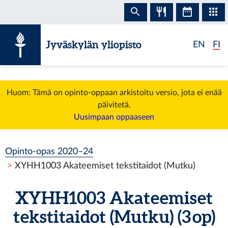
Siirry sisältöön
Jyväskylän yliopisto
EN
FI
Huom: Tämä on opinto-oppaan arkistoitu versio, jota ei enää
päivitetä.
Uusimpaan oppaaseen
Opinto-opas 2020–24
XYHH1003 Akateemiset tekstitaidot (Mutku)
XYHH1003 Akateemiset
tekstitaidot (Mutku) (3 op)