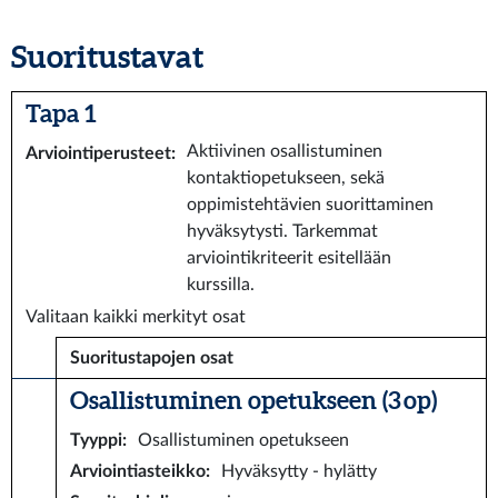
Suoritustavat
Tapa 1
Aktiivinen osallistuminen
Arviointiperusteet
:
kontaktiopetukseen, sekä
oppimistehtävien suorittaminen
hyväksytysti. Tarkemmat
arviointikriteerit esitellään
kurssilla.
Valitaan kaikki merkityt osat
Suoritustapojen osat
Osallistuminen opetukseen (3 op)
Tyyppi
:
Osallistuminen opetukseen
Arviointiasteikko
:
Hyväksytty - hylätty